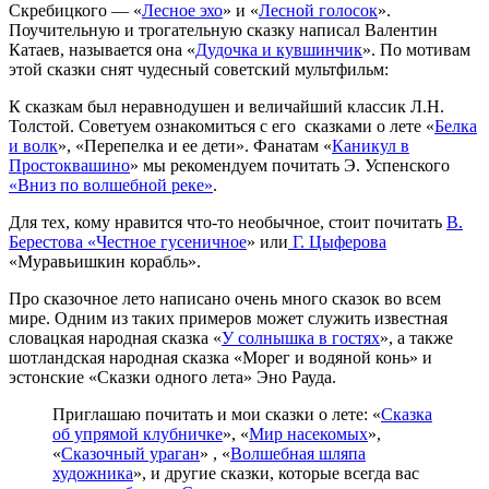
Скребицкого — «
Лесное эхо
» и «
Лесной голосок
».
Поучительную и трогательную сказку написал Валентин
Катаев, называется она «
Дудочка и кувшинчик
». По мотивам
этой сказки снят чудесный советский мультфильм:
К сказкам был неравнодушен и величайший классик Л.Н.
Толстой. Советуем ознакомиться с его сказками о лете «
Белка
и волк
», «Перепелка и ее дети». Фанатам «
Каникул в
Простоквашино
» мы рекомендуем почитать Э. Успенского
«Вниз по волшебной реке»
.
Для тех, кому нравится что-то необычное, стоит почитать
В.
Берестова «Честное гусеничное
» или
Г. Цыферова
«Муравьишкин корабль».
Про сказочное лето написано очень много сказок во всем
мире. Одним из таких примеров может служить известная
словацкая народная сказка «
У солнышка в гостях
», а также
шотландская народная сказка «Морег и водяной конь» и
эстонские «Сказки одного лета» Эно Рауда.
Приглашаю почитать и мои сказки о лете: «
Сказка
об упрямой клубничке
», «
Мир насекомых
»,
«
Сказочный ураган
» , «
Волшебная шляпа
художника
», и другие сказки, которые всегда вас