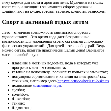
зиму кормов для скота и дров для печи. Мужчины на полях
косят сено, а женщины занимаются сбором урожая и
хозяйничают на кухне, готовят варенье, компоты, разносолы.
Спорт и активный отдых летом
Лето – отличная возможность заниматься спортом с
удовольствием! Это время года дает безграничные
возможности для укрепления своего организма с помощью
физических упражнений. Для детей – это вообще рай! Ведь
можно бегать, прыгать практически целый день! Вариантов
масса на любой вкус:
плавание в местных водоемах, вода в которых уже
прогрелась летним солнышком;
катание на велосипеде, роликовых коньках и самокатах;
популярны соревнования и катания на электроскейтах,
таких как, например здесь
https://electric-wheels.ru/e-skates
подвижные
командные игры
;
футбол;
волейбол;
баскетбол;
теннис;
бадминтон;