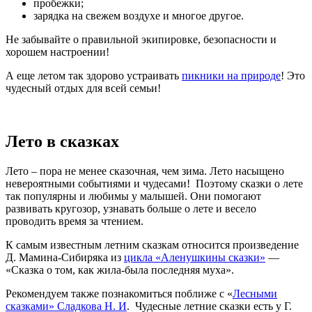
пробежки;
зарядка на свежем воздухе и многое другое.
Не забывайте о правильной экипировке, безопасности и
хорошем настроении!
А еще летом так здорово устраивать
пикники на природе
! Это
чудесный отдых для всей семьи!
Лето в сказках
Лето – пора не менее сказочная, чем зима. Лето насыщено
невероятными событиями и чудесами! Поэтому сказки о лете
так популярны и любимы у малышей. Они помогают
развивать кругозор, узнавать больше о лете и весело
проводить время за чтением.
К самым известным летним сказкам относится произведение
Д. Мамина-Сибиряка из
цикла «Аленушкины сказки»
—
«Сказка о том, как жила-была последняя муха».
Рекомендуем также познакомиться поближе с «
Лесными
сказками» Сладкова Н. И
. Чудесные летние сказки есть у Г.