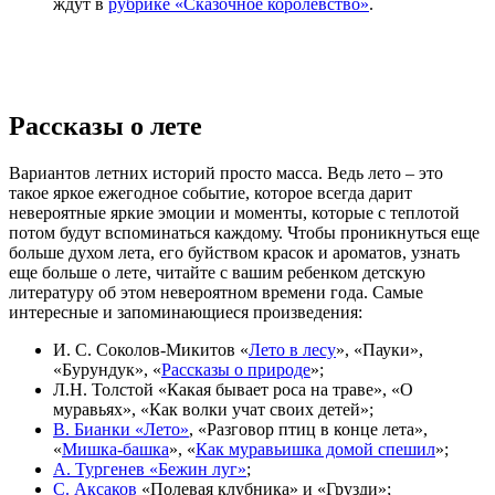
ждут в
рубрике «Сказочное королевство»
.
Рассказы о лете
Вариантов летних историй просто масса. Ведь лето – это
такое яркое ежегодное событие, которое всегда дарит
невероятные яркие эмоции и моменты, которые с теплотой
потом будут вспоминаться каждому. Чтобы проникнуться еще
больше духом лета, его буйством красок и ароматов, узнать
еще больше о лете, читайте с вашим ребенком детскую
литературу об этом невероятном времени года. Самые
интересные и запоминающиеся произведения:
И. С. Соколов-Микитов «
Лето в лесу
», «Пауки»,
«Бурундук», «
Рассказы о природе
»;
Л.Н. Толстой «Какая бывает роса на траве», «О
муравьях», «Как волки учат своих детей»;
В. Бианки «Лето»
, «Разговор птиц в конце лета»,
«
Мишка-башка
», «
Как муравьишка домой спешил
»;
А. Тургенев «Бежин луг»
;
С. Аксаков
«Полевая клубника» и «Грузди»;