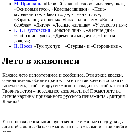
М. Пришвина
«Первый рак», «Недовольная лягушка»,
«Осиновый пух», «Красные шишки», «Пень-
муравейник». «Закат года», «Тёмный лес»,
«Зарастающая поляна», «Рожь наливает», «Ель и
берёзка», «Дятел». «Лесные жилища», «У старого пня»;
К. Г. Паустовский
«Золотой линь», «Летние дни»,
«Собрание чудес», «Дремучий медведь», «Поэзия
дождя»;
Н. Носов
«Тук-тук-тук», «Огурцы» и «Огородники».
Лето в живописи
Каждое лето неповторимое и особенное. Эти яркие краски,
сочная зелень, обилие цветов – все это так хочется оставить
запечатлеть, чтобы и другие могли насладиться этой красотой.
Творить летом – нереальное удовольствие! Посмотрите на
летние картины признанного русского пейзажиста Дмитрия
Лёвина!
Его произведения такие чувственные и милые сердцу, ведь
они вобрали в себя все те моменты, за которые мы так любим