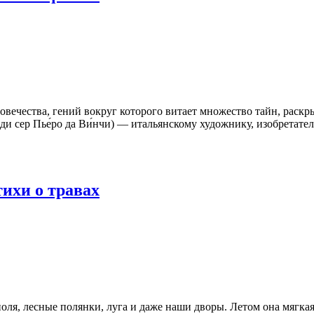
ечества, гений вокруг которого витает множество тайн, раскрыт
ди сер Пье́ро да Ви́нчи) — итальянскому художнику, изобретат
тихи о травах
я, лесные полянки, луга и даже наши дворы. Летом она мягкая и