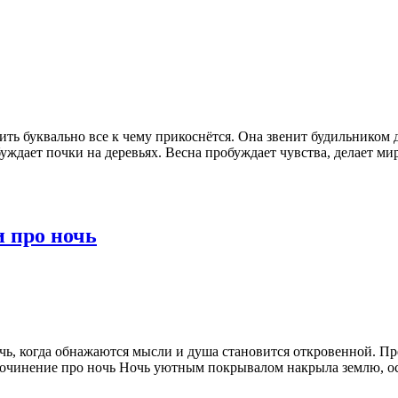
ть буквально все к чему прикоснётся. Она звенит будильником д
дает почки на деревьях. Весна пробуждает чувства, делает мир т
и про ночь
очь, когда обнажаются мысли и душа становится откровенной. 
очинение про ночь Ночь уютным покрывалом накрыла землю, ост