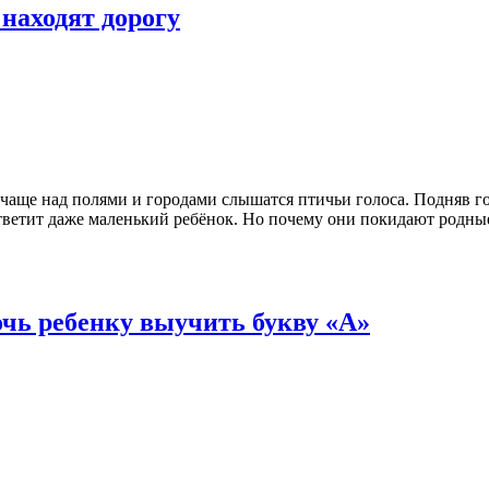
находят дорогу
чаще над полями и городами слышатся птичьи голоса. Подняв го
ветит даже маленький ребёнок. Но почему они покидают родные
очь ребенку выучить букву «А»