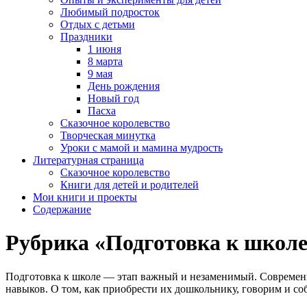
Любимый подросток
Отдых с детьми
Праздники
1 июня
8 марта
9 мая
День рождения
Новый год
Пасха
Сказочное королевство
Творческая минутка
Уроки с мамой и мамина мудрость
Литературная страница
Сказочное королевство
Книги для детей и родителей
Мои книги и проекты
Содержание
Рубрика «Подготовка к школе
Подготовка к школе — этап важный и незаменимый. Современн
навыков. О том, как приобрести их дошкольнику, говорим и со