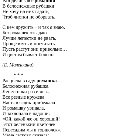
Разоделись все
ромашки
В белоснежные рубашки.
Не хочу на них гадать,
Чтоб листки не оборвать.
С кем дружить – и так я знаю,
Без ромашек отгадаю.
Лучше лепестки не рвать,
Проще взять и посчитать.
Пусть растут они привольно…
И цветам бывает больно.
(Е. Маленкина
)
* * *
Расцвела в саду
ромашка
—
Белоснежная рубашка,
Лепесточки раз и два...
Все резные кружева.
Настя в садик прибежала
И ромашку увидала,
И захлопала в ладоши:
«Ой, какой же он хороший!
Этот беленький цветочек
Пересадим мы в горшочек».
Мама ласково сказала: