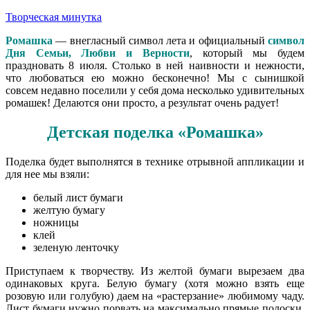
Творческая минутка
Ромашка
— внегласный символ лета и официальный
символ
Дня Семьи, Любви и Верности
, который мы будем
праздновать 8 июля. Столько в ней наивности и нежности,
что любоваться ею можно бесконечно! Мы с сынишкой
совсем недавно поселили у себя дома несколько удивительных
ромашек! Делаются они просто, а результат очень радует!
Детская поделка «Ромашка»
Поделка будет выполнятся в технике отрывной аппликации и
для нее мы взяли:
белый лист бумаги
желтую бумагу
ножницы
клей
зеленую ленточку
Приступаем к творчеству. Из желтой бумаги вырезаем два
одинаковых круга. Белую бумагу (хотя можно взять еще
розовую или голубую) даем на «растерзание» любимому чаду.
Лист бумаги нужно порвать на максимально прямые полоски.