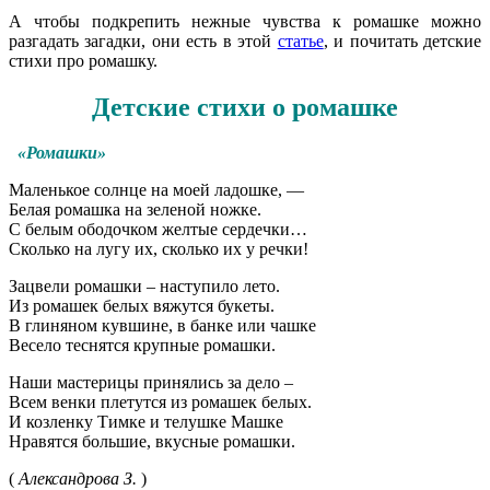
А чтобы подкрепить нежные чувства к ромашке можно
разгадать загадки, они есть в этой
статье
, и почитать детские
стихи про ромашку.
Детские стихи о ромашке
«Ромашки»
Маленькое солнце на моей ладошке, —
Белая ромашка на зеленой ножке.
С белым ободочком желтые сердечки…
Сколько на лугу их, сколько их у речки!
Зацвели ромашки – наступило лето.
Из ромашек белых вяжутся букеты.
В глиняном кувшине, в банке или чашке
Весело теснятся крупные ромашки.
Наши мастерицы принялись за дело –
Всем венки плетутся из ромашек белых.
И козленку Тимке и телушке Машке
Нравятся большие, вкусные ромашки.
(
Александрова З.
)