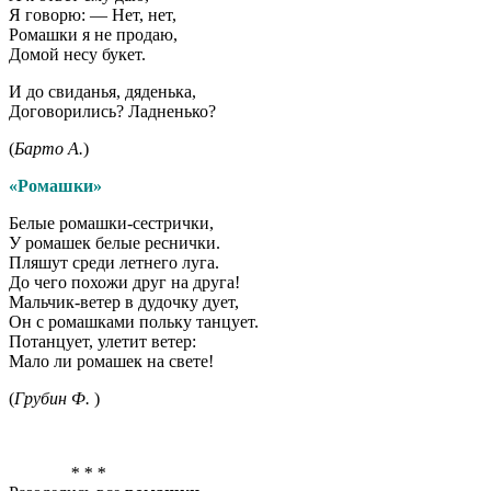
Я говорю: — Нет, нет,
Ромашки я не продаю,
Домой несу букет.
И до свиданья, дяденька,
Договорились? Ладненько?
(
Барто А.
)
«Ромашки»
Белые ромашки-сестрички,
У ромашек белые реснички.
Пляшут среди летнего луга.
До чего похожи друг на друга!
Мальчик-ветер в дудочку дует,
Он с ромашками польку танцует.
Потанцует, улетит ветер:
Мало ли ромашек на свете!
(
Грубин Ф.
)
* * *