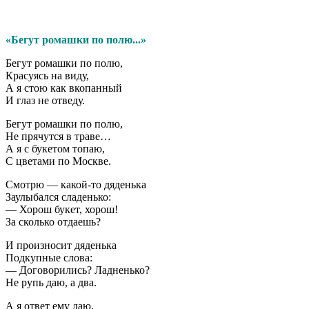
«Бегут ромашки по полю...»
Бегут ромашки по полю,
Красуясь на виду,
А я стою как вкопанный
И глаз не отведу.
Бегут ромашки по полю,
Не прячутся в траве…
А я с букетом топаю,
С цветами по Москве.
Смотрю — какой-то дяденька
Заулыбался сладенько:
— Хорош букет, хорош!
За сколько отдаешь?
И произносит дяденька
Подкупные слова:
— Договорились? Ладненько?
Не рупь даю, а два.
А я ответ ему даю,