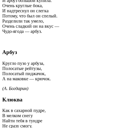
И арбуз большой купила.
Очень круглые бока,
И надтреснул он слегка
Потому, что был он спелый.
Разделили так умело,
Очень сладкий он на вкус —
Чудо-ягода — арбуз.
Арбуз
Кругло пузо у арбуза,
Полосатые рейтузы,
Полосатый пиджачок,
А на маковке — крючок.
(А. Богдарин)
Клюква
Как в сахарной пудре,
В мелком снегу
Найти тебя в тундре
Не сразу смогу.