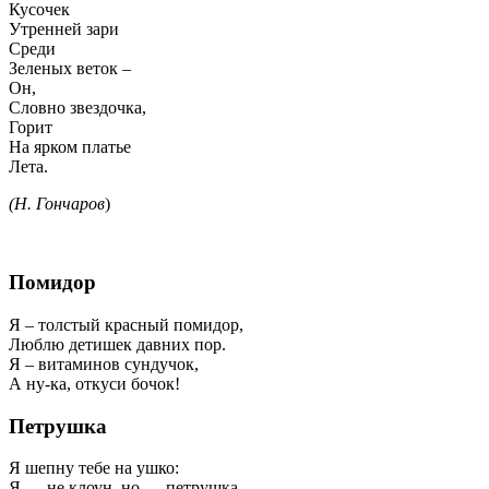
Кусочек
Утренней зари
Среди
Зеленых веток –
Он,
Словно звездочка,
Горит
На ярком платье
Лета.
(Н. Гончаров
)
Помидор
Я – толстый красный помидор,
Люблю детишек давних пор.
Я – витаминов сундучок,
А ну-ка, откуси бочок!
Петрушка
Я шепну тебе на ушко:
Я — не клоун, но — петрушка.