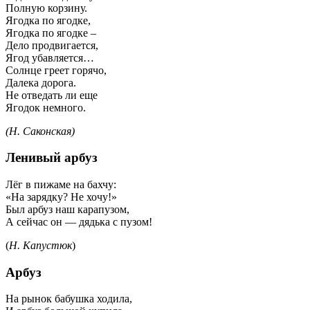
Полную корзину.
Ягодка по ягодке,
Ягодка по ягодке –
Дело продвигается,
Ягод убавляется…
Солнце греет горячо,
Далека дорога.
Не отведать ли еще
Ягодок немного.
(Н. Саконская)
Ленивый арбуз
Лёг в пижаме на бахчу:
«На зарядку? Не хочу!»
Был арбуз наш карапузом,
А сейчас он — дядька с пузом!
(
Н. Капустюк
)
Арбуз
На рынок бабушка ходила,