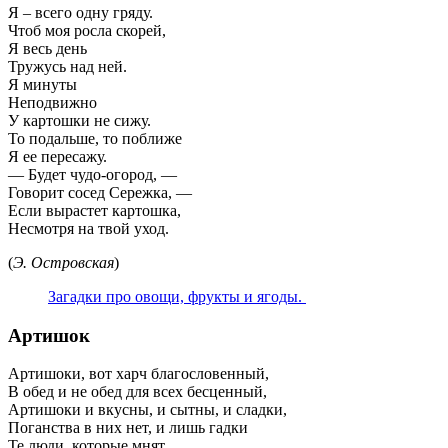
Я – всего одну гряду.
Чтоб моя росла скорей,
Я весь день
Тружусь над ней.
Я минуты
Неподвижно
У картошки не сижу.
То подальше, то поближе
Я ее пересажу.
— Будет чудо-огород, —
Говорит сосед Сережка, —
Если вырастет картошка,
Несмотря на твой уход.
(
Э. Островская
)
Загадки про овощи, фрукты и ягоды.
Артишок
Артишоки, вот харч благословенный,
В обед и не обед для всех бесценный,
Артишоки и вкусны, и сытны, и сладки,
Поганства в них нет, и лишь гадки
Те люди, которые мнят,