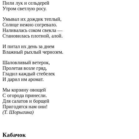
Пили лук и сельдерей
Утром светлую росу.
Умывал их дождик теплый,
Солнце нежно согревало.
Наливалась соком свекла —
Становилась плотной, алой.
И питал их день за днем
Влажный рыхлый чернозем.
Шаловливый ветерок,
Пролетая возле гряд,
Гладил каждый стебелек
И дарил им аромат.
Мы корзину овощей
С огорода принесли.
Для салатов и борщей
Пригодятся нам они!
(Т. Шорыгина)
Кабачок