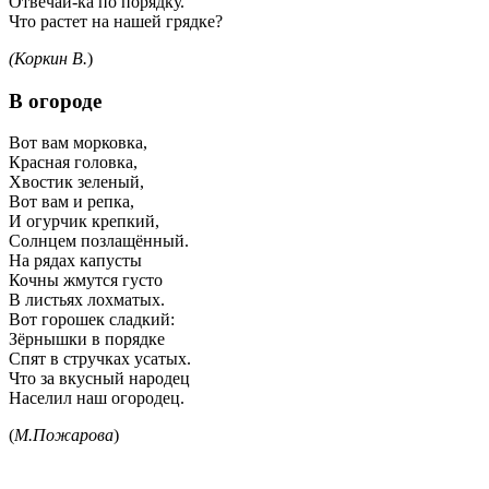
Отвечай-ка по порядку.
Что растет на нашей грядке?
(Коркин В.
)
В огороде
Вот вам морковка,
Красная головка,
Хвостик зеленый,
Вот вам и репка,
И огурчик крепкий,
Солнцем позлащённый.
На рядах капусты
Кочны жмутся густо
В листьях лохматых.
Вот горошек сладкий:
Зёрнышки в порядке
Спят в стручках усатых.
Что за вкусный народец
Населил наш огородец.
(
М.Пожарова
)