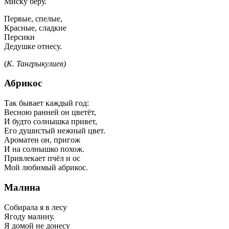
Миску беру.
Первые, спелые,
Красные, сладкие
Персики
Дедушке отнесу.
(
К. Тангрыкулиев)
Абрикос
Так бывает каждый год:
Весною ранней он цветёт,
И будто солнышка привет,
Его душистый нежный цвет.
Ароматен он, пригож
И на солнышко похож.
Привлекает пчёл и ос
Мой любимый абрикос.
Малина
Собирала я в лесу
Ягоду малину.
Я домой не донесу