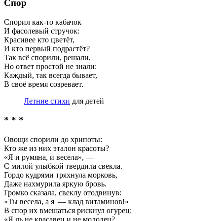
Спор
Спорил как-то кабачок
И фасолевый стручок:
Красивее кто цветёт,
И кто первый подрастёт?
Так всё спорили, решали,
Но ответ простой не знали:
Каждый, так всегда бывает,
В своё время созревает.
Летние стихи
для детей
* * *
Овощи спорили до хрипоты:
Кто же из них эталон красоты?
«Я и румяна, и весела», —
С милой улыбкой твердила свекла.
Гордо кудрями тряхнула морковь,
Даже нахмурила яркую бровь.
Громко сказала, свеклу отодвинув:
«Ты весела, а я — клад витаминов!»
В спор их вмешаться рискнул огурец:
«Я ль не красавец и не молодец?