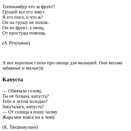
Топинамбур что за фрукт?
Грушей все его зовут.
Я его поел, и что ж?
Он на грушу не похож.
Он не фрукт, а овощ,
От простуды помощь.
(А. Речушкин
)
А вот короткие стихи про овощи для малышей. Они весьма
забавные и милые)))
Капуста
— Обвязала голову,
Ты не больна, капуста?
Тебе и летом холодно?
Закуталась, капуста?
— От солнца я ношу чалму.
Жара мне вовсе ни к чему.
(К
. Тангрыкулиев
)