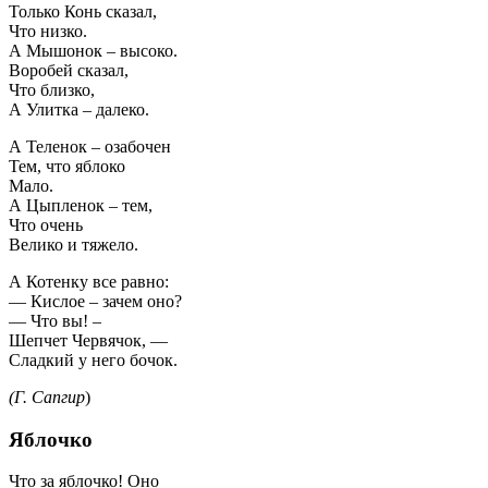
Только Конь сказал,
Что низко.
А Мышонок – высоко.
Воробей сказал,
Что близко,
А Улитка – далеко.
А Теленок – озабочен
Тем, что яблоко
Мало.
А Цыпленок – тем,
Что очень
Велико и тяжело.
А Котенку все равно:
— Кислое – зачем оно?
— Что вы! –
Шепчет Червячок, —
Сладкий у него бочок.
(Г. Сапгир
)
Яблочко
Что за яблочко! Оно