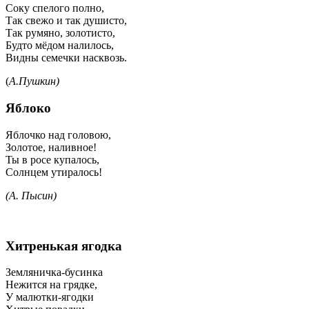
Соку спелого полно,
Так свежо и так душисто,
Так румяно, золотисто,
Будто мёдом налилось,
Видны семечки насквозь.
(
А.Пушкин)
Яблоко
Яблочко над головою,
Золотое, наливное!
Ты в росе купалось,
Солнцем утиралось!
(А. Пысин)
Хитренькая ягодка
Земляничка-бусинка
Нежится на грядке,
У малютки-ягодки