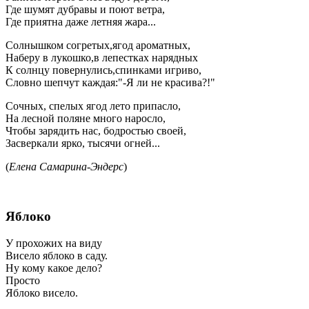
Где шумят дубравы и поют ветра,
Где приятна даже летняя жара...
Солнышком согретых,ягод ароматных,
Наберу в лукошко,в лепестках нарядных
К солнцу повернулись,спинками игриво,
Словно шепчут каждая:"-Я ли не красива?!"
Сочных, спелых ягод лето припасло,
На лесной поляне много наросло,
Чтобы зарядить нас, бодростью своей,
Засверкали ярко, тысячи огней...
(
Елена Самарина-Эндерс
)
Яблоко
У прохожих на виду
Висело яблоко в саду.
Ну кому какое дело?
Просто
Яблоко висело.