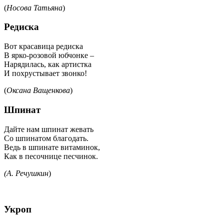
(
Носова Татьяна
)
Редиска
Вот красавица редиска
В ярко-розовой юбчонке –
Нарядилась, как артистка
И похрустывает звонко!
(
Оксана Ващенкова
)
Шпинат
Дайте нам шпинат жевать
Со шпинатом благодать.
Ведь в шпинате витаминок,
Как в песочнице песчинок.
(А. Речушкин
)
Укроп