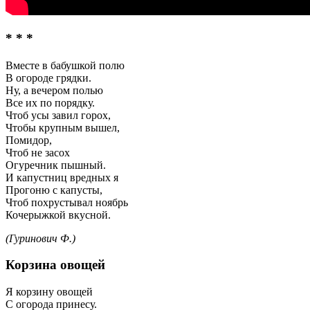
* * *
Вместе в бабушкой полю
В огороде грядки.
Ну, а вечером полью
Все их по порядку.
Чтоб усы завил горох,
Чтобы крупным вышел,
Помидор,
Чтоб не засох
Огуречник пышный.
И капустниц вредных я
Прогоню с капусты,
Чтоб похрустывал ноябрь
Кочерыжкой вкусной.
(Гуринович Ф.)
Корзина овощей
Я корзину овощей
С огорода принесу.