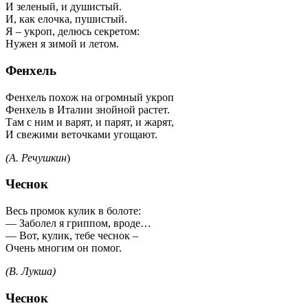
И зеленый, и душистый.
И, как елочка, пушистый.
Я – укроп, делюсь секретом:
Нужен я зимой и летом.
Фенхель
Фенхель похож на огромный укроп
Фенхель в Италии знойной растет.
Там с ним и варят, и парят, и жарят,
И свежими веточками угощают.
(А. Речушкин
)
Чеснок
Весь промок кулик в болоте:
— Заболел я гриппом, вроде…
— Вот, кулик, тебе чеснок –
Очень многим он помог.
(В. Лукша)
Чеснок