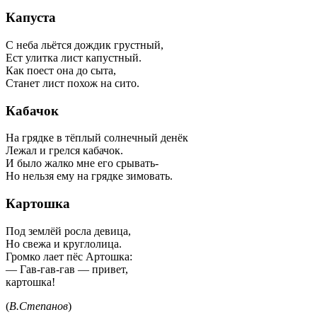
Капуста
С неба льётся дождик грустный,
Ест улитка лист капустный.
Как поест она до сыта,
Станет лист похож на сито.
Кабачок
На грядке в тёплый солнечный денёк
Лежал и грелся кабачок.
И было жалко мне его срывать-
Но нельзя ему на грядке зимовать.
Картошка
Под землёй росла девица,
Но свежа и круглолица.
Громко лает пёс Артошка:
— Гав-гав-гав — привет,
картошка!
(
В.Степанов
)