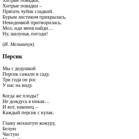
Хитрые повадки,
Хитрые повадки –
Прятать чубик сладкий.
Бурым листиком прикрылась,
Невидимкой притворилась,
Мол, иди меня найди…
Ну, шалунья, погоди!
(
И. Мельничук
)
Персик
Мы с дедушкой
Персик сажали в саду.
Три года он рос
У нас на виду.
Когда же плоды?
Не дождусь я никак…
И вот, наконец –
Каждый персик с кулак.
Глажу мохнатую кожуру,
Белую
Чистую