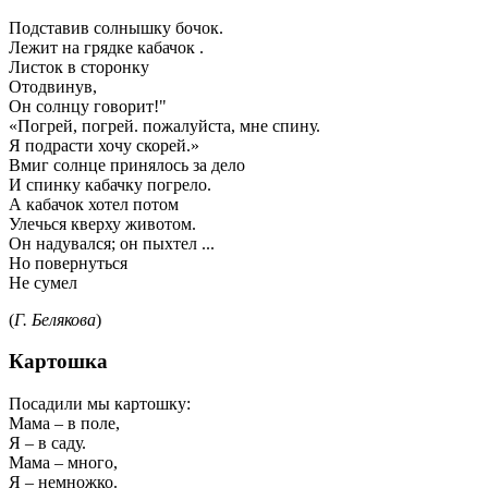
Подставив солнышку бочок.
Лежит на грядке кабачок .
Листок в сторонку
Отодвинув,
Он солнцу говорит!"
«Погрей, погрей. пожалуйста, мне спину.
Я подрасти хочу скорей.»
Вмиг солнце принялось за дело
И спинку кабачку погрело.
А кабачок хотел потом
Улечься кверху животом.
Он надувался; он пыхтел ...
Но повернуться
Не сумел
(
Г. Белякова
)
Картошка
Посадили мы картошку:
Мама – в поле,
Я – в саду.
Мама – много,
Я – немножко.