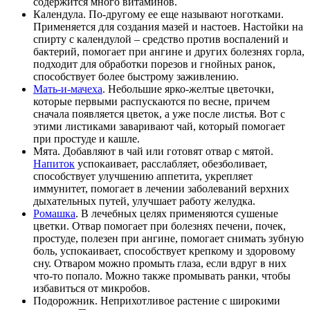
содержится много витаминов.
Календула. По-другому ее еще называют ноготками.
Применяется для создания мазей и настоев. Настойки на
спирту с календулой – средство против воспалений и
бактерий, помогает при ангине и других болезнях горла,
подходит для обработки порезов и гнойных ранок,
способствует более быстрому заживлению.
Мать-и-мачеха
. Небольшие ярко-желтые цветочки,
которые первыми распускаются по весне, причем
сначала появляется цветок, а уже после листья. Вот с
этими листиками заваривают чай, который помогает
при простуде и кашле.
Мята. Добавляют в чай или готовят отвар с мятой.
Напиток
успокаивает, расслабляет, обезболивает,
способствует улучшению аппетита, укрепляет
иммунитет, помогает в лечении заболеваний верхних
дыхательных путей, улучшает работу желудка.
Ромашка
. В лечебных целях применяются сушеные
цветки. Отвар помогает при болезнях печени, почек,
простуде, полезен при ангине, помогает снимать зубную
боль, успокаивает, способствует крепкому и здоровому
сну. Отваром можно промыть глаза, если вдруг в них
что-то попало. Можно также промывать ранки, чтобы
избавиться от микробов.
Подорожник. Неприхотливое растение с широкими