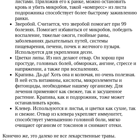
листами. Приложив его к ранке, можно остановить
кровь и убить микробов, такой «компресс» из листа
подорожника способствует более быстрому заживлению
ранки.
Зверобой. Считается, что зверобой помогает при 99
болезнях. Помогает избавиться от микробов, победить
воспаление, тяжелые ожоги, гнойные раны,
заболеваниях дыхательных путей, системы
пищеварения, печени, почек и желчного пузыря.
Используется для укрепления десен.
Цветки липы. Из них делают отвар. Он хорош при
простуде, головных болей, обмороках, ангине, стрессе и
напряжении, а также при воспалениях.
Крапива. Да-да! Хоть она и колючая, но очень полезная.
В ней есть витамины, кислоты, микроэлементы и
фитонциды, необходимые нашему организму. Для
лечения применяют как свежее, так и засушенное
растение. Крапива, как и подорожник, тоже может
останавливать кровь.
Клевер. Используются и листья, и цветки как сухие, так
и свежие. Отвар из клевера укрепляет иммунитет,
способствует уменьшению головной боли, мягко
очищают организм от токсинов и снимают отеки.
Конечно же, это далеко не все лекарственные травы.