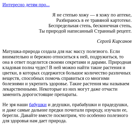
Интересно детям про...
Я не степью хожу — я хожу по аптеке,
Разбираюсь в ее травяной картотеке.
Беспредельная степь, бесконечная степь,
Ты природой написанный Странный рецепт.
Сергей Кирсанов
Матушка-природа создала для нас массу полезного. Если
внимательно и бережно относиться к ней, подружиться, то
она в ответ поделится своими секретами и дарами. Природная
кладовая полна чудес! В ней можно найти такие растения и
цветки, в которых содержится большое количество различных
веществ, способных помочь справиться со многими
болезнями и укрепить здоровье. Такие растения мы называем
лекарственными. Некоторые из них могут даже отчасти
заменить дорогостоящие препараты.
Не зря наши
бабушки
и дедушки, прабабушки и прадедушки,
и даже самые дальние предки почитали природу, изучали ее,
берегли. Давайте вместе посмотрим, что особенно полезного
для здоровья нам дает природа.