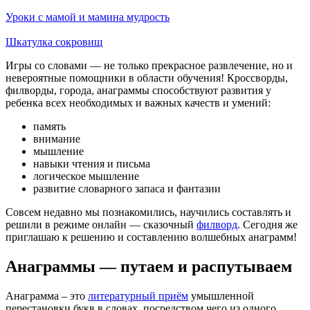
Уроки с мамой и мамина мудрость
Шкатулка сокровищ
Игры со словами — не только прекрасное развлечение, но и
невероятные помощники в области обучения! Кроссворды,
филворды, города, анаграммы способствуют развития у
ребенка всех необходимых и важных качеств и умений:
память
внимание
мышление
навыки чтения и письма
логическое мышление
развитие словарного запаса и фантазии
Совсем недавно мы познакомились, научились составлять и
решили в режиме онлайн — сказочный
филворд
. Сегодня же
приглашаю к решению и составлению волшебных анаграмм!
Анаграммы — путаем и распутываем
Анаграмма – это
литературный приём
умышленной
перестановки букв в словах, посредством чего из одного