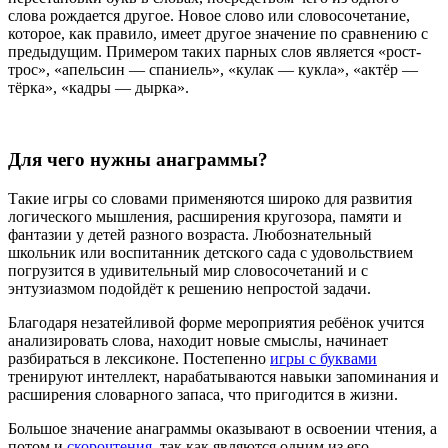
слова рождается другое. Новое слово или словосочетание,
которое, как правило, имеет другое значение по сравнению с
предыдущим. Примером таких парных слов является «рост-
трос», «апельсин — спаниель», «кулак — кукла», «актёр —
тёрка», «кадры — дырка».
Для чего нужны анаграммы?
Такие игры со словами применяются широко для развития
логического мышления, расширения кругозора, памяти и
фантазии у детей разного возраста. Любознательный
школьник или воспитанник детского сада с удовольствием
погрузится в удивительный мир словосочетаний и с
энтузиазмом подойдёт к решению непростой задачи.
Благодаря незатейливой форме мероприятия ребёнок учится
анализировать слова, находит новые смыслы, начинает
разбираться в лексиконе. Постепенно
игры с буквами
тренируют интеллект, нарабатываются навыки запоминания и
расширения словарного запаса, что пригодится в жизни.
Большое значение анаграммы оказывают в освоении чтения, а
потом и
скорочтения
, так как являются одним из его