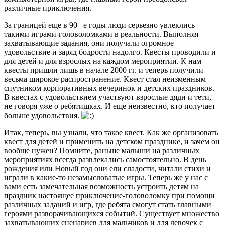
различные приключения.
За границей еще в 90 –е годы люди серьезно увлеклись
такими играми-головоломками в реальности. Выполняя
захватывающие задания, они получали огромное
удовольствие и заряд бодрости надолго. Квесты проводили и
для детей и для взрослых на каждом мероприятии. К нам
квесты пришли лишь в начале 2000 гг. и теперь получили
весьма широкое распространение. Квест стал неизменным
спутником корпоративных вечеринок и детских праздников.
В квестах с удовольствием участвуют взрослые дяди и тети,
не говоря уже о ребятишках. И еще неизвестно, кто получает
больше удовольствия.
Итак, теперь, вы узнали, что такое квест. Как же организовать
квест для детей и применить на детском празднике, и зачем он
вообще нужен? Помните, раньше малыши на различных
мероприятиях всегда развлекались самостоятельно. В день
рождения или Новый год они ели сладости, читали стихи и
играли в какие-то незамысловатые игры. Теперь же у нас с
вами есть замечательная возможность устроить детям на
праздник настоящее приключение-головоломку при помощи
различных заданий и игр, где ребята смогут стать главными
героями разворачивающихся событий. Существует множество
захватывающих сценариев для мальчиков и для девочек с