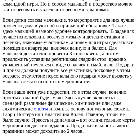
командной игры. Но и совсем малышей и подростков можно
заинтересовать и увлечь интересными заданиями.
Если детки совсем маленькие, то мероприятие для них лучше
провести дома в уютной и привычной обстановке. Также
здесь малышей намного удобнее контролировать. В заданиях
лучше использовать веселую музыку и детские стишки и
песенки, знакомые участникам, а полем для игры сделать все
помещения квартиры, включая ванную и балкон. Для
малышей достаточно провести 3 этапа квеста, а потом
предложить уставшим ребятишкам сладкий стол, красиво
украшенный печеньем в виде сердечек и смайликов. Подарки
и призы должны получить все участники, поскольку в этом
возрасте отсутствие персонального подарка может вызвать у
малыша слезы и испортить мероприятие.
Если ваши дети уже подростки, то в этом случае, конечно,
простых заданий будет мало. Здесь лучше включить в
сценарий различные физические, химические или даже
алхимические
опыты
и взять за основу популярные сюжеты
Гарри Поттера или Властелина Колец. Главное, чтобы не
было скучно. Яркость и динамика – вот отличительные черты
мероприятия для тинэйджеров. Продолжительность такого
праздника может доходить до 2 часов.