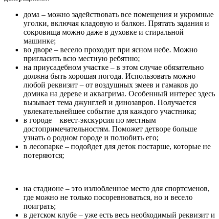
дома – можно задействовать все помещения и укромные
уголки, включая кладовую и балкон. Прятать задания и
сокровища можно даже в духовке и стиральной
машинке;
во дворе – весело проходит при ясном небе. Можно
пригласить всю местную ребятню;
на приусадебном участке – в этом случае обязательно
должна быть хорошая погода. Использовать можно
любой реквизит – от воздушных змеев и гамаков до
домика на дереве и аквагрима. Особенный интерес здесь
вызывает тема джунглей и динозавров. Получается
увлекательнейшее событие для каждого участника;
в городе – квест-экскурсия по местным
достопримечательностям. Поможет детворе больше
узнать о родном городе и полюбить его;
в лесопарке – подойдет для деток постарше, которые не
потеряются;
на стадионе – это излюбленное место для спортсменов,
где можно не только посоревноваться, но и весело
поиграть;
в детском клубе – уже есть весь необходимый реквизит и