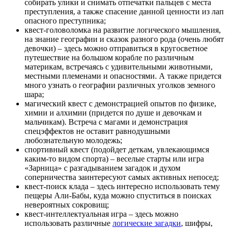
собирать улики и снимать отпечатки пальцев с места
преступления, а также спасение данной ценности из лап
опасного преступника;
квест-головоломка на развитие логического мышления,
на знание географии и сказок разного рода (очень любят
девочки) – здесь можно отправиться в кругосветное
путешествие на большом корабле по различным
материкам, встречаясь с удивительными животными,
местными племенами и опасностями. А также придется
много узнать о географии различных уголков земного
шара;
магический квест с демонстрацией опытов по физике,
химии и алхимии (придется по душе и девочкам и
мальчикам). Встреча с магами и демонстрация
спецэффектов не оставит равнодушными
любознательную молодежь;
спортивный квест (подойдет деткам, увлекающимся
каким-то видом спорта) – веселые старты или игра
«Зарница» с разгадыванием загадок и духом
соперничества заинтересуют самых активных непосед;
квест-поиск клада – здесь интересно использовать тему
пещеры Али-Бабы, куда можно спуститься в поисках
невероятных сокровищ;
квест-интеллектуальная игра – здесь можно
использовать различные
логические загадки
, шифры,