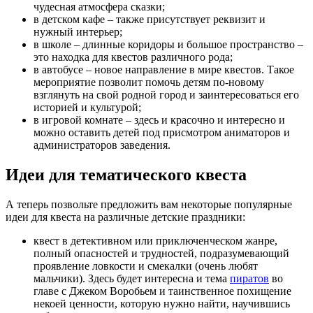
чудесная атмосфера сказки;
в детском кафе – также присутствует реквизит и
нужный интерьер;
в школе – длинные коридоры и большое пространство –
это находка для квестов различного рода;
в автобусе – новое направление в мире квестов. Такое
мероприятие позволит помочь детям по-новому
взглянуть на свой родной город и заинтересоваться его
историей и культурой;
в игровой комнате – здесь и красочно и интересно и
можно оставить детей под присмотром аниматоров и
администраторов заведения.
Идеи для тематического квеста
А теперь позвольте предложить вам некоторые популярные
идеи для квеста на различные детские праздники:
квест в детективном или приключенческом жанре,
полный опасностей и трудностей, подразумевающий
проявление ловкости и смекалки (очень любят
мальчики). Здесь будет интересна и тема
пиратов
во
главе с Джеком Воробьем и таинственное похищение
некоей ценности, которую нужно найти, научившись