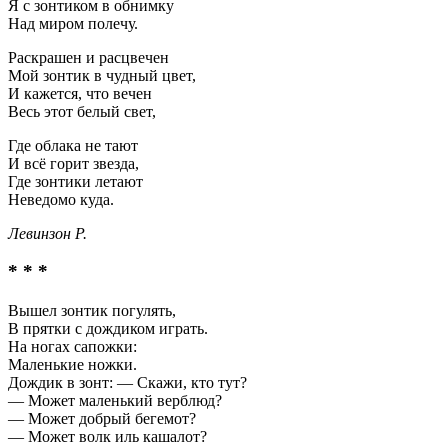
Я с зонтиком в обнимку
Над миром полечу.
Раскрашен и расцвечен
Мой зонтик в чудный цвет,
И кажется, что вечен
Весь этот белый свет,
Где облака не тают
И всё горит звезда,
Где зонтики летают
Неведомо куда.
Левинзон Р.
* * *
Вышел зонтик погулять,
В прятки с дождиком играть.
На ногах сапожки:
Маленькие ножки.
Дождик в зонт: — Скажи, кто тут?
— Может маленький верблюд?
— Может добрый бегемот?
— Может волк иль кашалот?