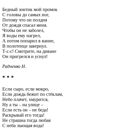
Бедный зонтик мой промок
С головы до самых ног,
Потому что он полдня
От дождя спасал меня.
Чтобы он не заболел,
Я воды ему нагрел,
А потом попарил в ванне,
В полотенце завернул.
Т-с-с! Смотрите, на диване
Он пригрелся и уснул!
Радченко Н.
* * *
Если сыро, если мокро,
Если дождь бежит по стёклам,
Небо плачет, хмурится,
Ну а ты – на улице –
Если есть он – не беда!
Раскрывай его тогда!
Не страшна тогда любая
С неба льющая вода!