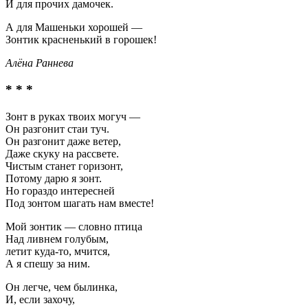
И для прочих дамочек.
А для Машеньки хорошей —
Зонтик красненький в горошек!
Алёна Раннева
* * *
Зонт в руках твоих могуч —
Он разгонит стаи туч.
Он разгонит даже ветер,
Даже скуку на рассвете.
Чистым станет горизонт,
Потому дарю я зонт.
Но гораздо интересней
Под зонтом шагать нам вместе!
Мой зонтик — словно птица
Над ливнем голубым,
летит куда-то, мчится,
А я спешу за ним.
Он легче, чем былинка,
И, если захочу,