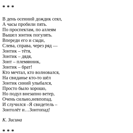
* * *
В день осенний дождик сеял,
А часы пробили пять.
По проспектам, по аллеям
Вышел зонтик погулять.
Впереди его и сзади,
Слева, справа, через ряд —
Зонтик – тётя,
Зонтик – дядя,
Зонт – племянник,
Зонтик – брат!
Кто мечтал, кто волновался,
На свиданье кто-то шёл
Зонтик синий улыбался,
Просто было хорошо,
Но подул внезапно ветер,
Очень сильно,невпопад.
И случился –Я свидетель –
Зонтолёт и…Зонтопад!
К. Зисина
* * *