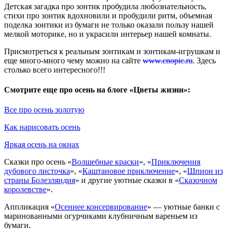
Детская загадка про зонтик пробудила любознательность,
стихи про зонтик вдохновили и пробудили ритм, объемная
поделка зонтики из бумаги не только оказали пользу нашей
мелкой моторике, но и украсили интерьер нашей комнаты.
Присмотреться к реальным зонтикам и зонтикам-игрушкам и
еще много-много чему можно на сайте
www.cnopic.ru
. Здесь
столько всего интересного!!!
Смотрите еще про осень на блоге «Цветы жизни»:
Все про осень золотую
Как нарисовать осень
Яркая осень на окнах
Сказки про осень «
Волшебные краски
», «
Приключения
дубового листочка
», «
Каштановое приключение
», «
Шпион из
страны Болезляндия
» и другие уютные сказки в «
Сказочном
королевстве
».
Аппликация «
Осеннее консервирование
» — уютные банки с
маринованными огурчиками клубничным вареньем из
бумаги.