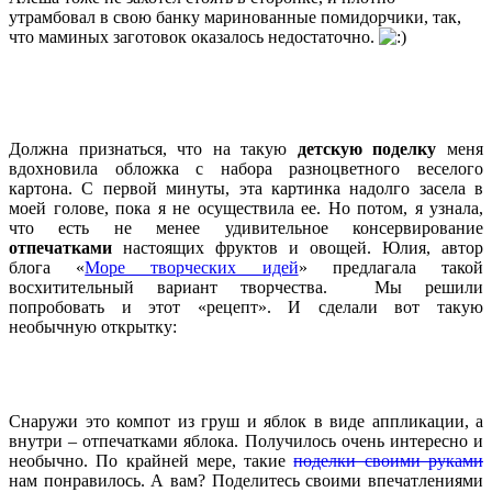
утрамбовал в свою банку маринованные помидорчики, так,
что маминых заготовок оказалось недостаточно.
Должна признаться, что на такую
детскую поделку
меня
вдохновила обложка с набора разноцветного веселого
картона. С первой минуты, эта картинка надолго засела в
моей голове, пока я не осуществила ее. Но потом, я узнала,
что есть не менее удивительное консервирование
отпечатками
настоящих фруктов и овощей. Юлия, автор
блога «
Море творческих идей
» предлагала такой
восхитительный вариант творчества. Мы решили
попробовать и этот «рецепт». И сделали вот такую
необычную открытку:
Снаружи это компот из груш и яблок в виде аппликации, а
внутри – отпечатками яблока. Получилось очень интересно и
необычно. По крайней мере, такие
поделки своими руками
нам понравилось. А вам? Поделитесь своими впечатлениями