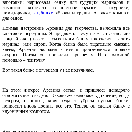
заготовки: нарисовала банку для будущих маринадов и
компотов, вырезала из цветной бумаги – огурчики,
помидорчики,
клубнику
, яблоки и груши. А также крышки
для банок.
Поймав настроение Арсения для творчества, выложила все
заготовки перед ним. Я предложила ему не мазать отдельно
каждый овощ клеем, а смазать им банку, так сказать, залить
маринад, или сироп. Когда банка была тщательно смазана
клеем, Арсений наложил в нее в произвольном порядке
огурцы. Потом он приклеил крышечку. И с маминой
помощью – ленточку.
Вот такая банка с огурцами у нас получилась:
На этом интерес Арсения остыл, и пришлось ненадолго
отложить все это дело. Каково же было мое удивление, когда
вечером, сынишка, видя куда я убрала пустые банки,
попросил вновь достать все это. Теперь он сделал банку с
клубничным компотом.
Алеша тоже не захотел стоять в сторонке, и плотно