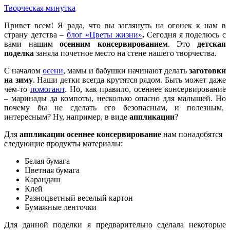
Творческая минутка
Привет всем! Я рада, что вы заглянуть на огонек к нам в
страну детства –
блог «Цветы жизни»
.
Сегодня я поделюсь с
вами нашим
осенним консервированием
. Это
детская
поделка
заняла почетное место на стене нашего творчества.
С началом
осени
, мамы и бабушки начинают делать
заготовки
на зиму
. Наши детки всегда крутятся рядом. Быть может даже
чем-то
помогают
. Но, как правило, осеннее консервирование
– маринады да компоты, несколько опасно для малышей. Но
почему бы не сделать его безопасным, и полезным,
интересным? Ну, например, в виде
аппликации
?
Для
аппликации осеннее консервирование
нам понадобятся
следующие
продукты
материалы:
Белая бумага
Цветная бумага
Карандаш
Клей
Разноцветный веселый картон
Бумажные ленточки
Для данной поделки я предварительно сделала некоторые