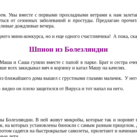
ем. Увы вместе с первыми прохладными ветрами к нам залета
ться от сезонных заболеваний и простуды. Предлагаю прочи
кливые дождливые вечера.
него мини-конкурса, но и еще одного счастливчика! А пока, сказ
Шпион из Болезляндии
Маша и Саша гуляли вместе с папой в парке. Брат и сестра оче
чше всех закидывал мяч в корзину и катал Машу на качелях.
 из ближайшего дома вышел с грустными глазами мальчик. У нег
 видно он плохо защитился от Вируса и тот напал на него.
ны Болезляндии. В ней живут микробы, которые так и норовят 
и, на которых установлены бинокли с самым разным прицелом. Д
 потом садятся на быстрокрылые самолеты, прилетают и начинают
ные дети.