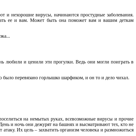
ют и нехорошие вирусы, начинаются простудные заболевания.
тать ее и вам. Может быть она поможет вам и вашим деткам
ка...
нь любили и ценили эти прогулки. Ведь они могли поиграть в
о было перевязано горлышко шарфиком, и он то и дело чихал.
поселиться на немытых руках, всевозможные вирусы и прочие
ень и ночь они дежурят на башнях и высматривают тех, кто не
 атаку. Их цель – захватить организм человека и размножиться