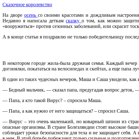
Сказочное королевство
На дворе
осень
со своими красотами и дождливым настроени
Недавно я написала деткам
сказку
о том, как можно защити
«вооружиться» против сезонных заболеваний, или скрасит тос
А в конце статьи я поздравлю не только победительницу послед
В некотором городе жила-была дружная семья. Каждый вечер 
догонялки, покататься на велосипедах и скейтах, а еще папа лу
В один из таких чудесных вечеров, Маша и Саша увидели, как
— Бедный мальчик, — сказал папа, предугадав вопрос деток, —
— Папа, а кто такой Вирус? – спросила Маша.
— Папа, а как нужно от него защищаться? – спросил Саша.
— Вирус – это очень маленький, но коварный шпион из стра
опасные организмы. В стране Болезляндии стоят высокие башн
соблюдает уроки безопасности для тела и не защищает себя. А
в нем. В этой борьбе побеждают только сильные и подготовлен