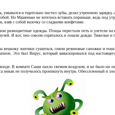
ель, умывался и тщательно чистил зубы, делал утреннюю зарядку,
обой. Но Машеньке не хотелось вставать пораньше, ведь под ут
и, взяв с собой вазочку со сладкими конфетами.
свои разноцветные одежды. Птицы перестали петь и улетели на 
лучей. И вот, оно совсем спряталось и пошли дожди. Тяжелые и
 вешалку зонтики сушиться, сняли резиновые сапожки и пошли 
я шпион. Это был Вирус, который замаскировался под настоящ
 входе. В комнате Саши пахло свежим воздухом, и не было ни 
са никак не получилось проникнуть внутрь. Обессиленный и зл