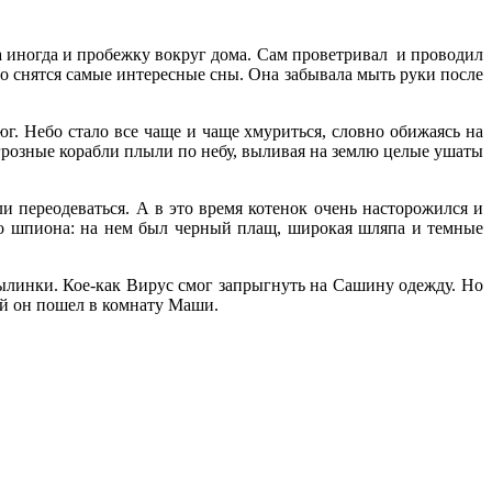
 а иногда и пробежку вокруг дома. Сам проветривал и проводил
ро снятся самые интересные сны. Она забывала мыть руки после
юг. Небо стало все чаще и чаще хмуриться, словно обижаясь на
 грозные корабли плыли по небу, выливая на землю целые ушаты
переодеваться. А в это время котенок очень насторожился и
его шпиона: на нем был черный плащ, широкая шляпа и темные
пылинки. Кое-как Вирус смог запрыгнуть на Сашину одежду. Но
ой он пошел в комнату Маши.