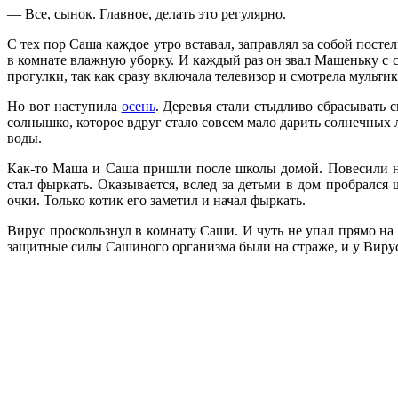
— Все, сынок. Главное, делать это регулярно.
С тех пор Саша каждое утро вставал, заправлял за собой пост
в комнате влажную уборку. И каждый раз он звал Машеньку с с
прогулки, так как сразу включала телевизор и смотрела мультик
Но вот наступила
осень
. Деревья стали стыдливо сбрасывать 
солнышко, которое вдруг стало совсем мало дарить солнечных 
воды.
Как-то Маша и Саша пришли после школы домой. Повесили на
стал фыркать. Оказывается, вслед за детьми в дом пробралс
очки. Только котик его заметил и начал фыркать.
Вирус проскользнул в комнату Саши. И чуть не упал прямо на
защитные силы Сашиного организма были на страже, и у Виру