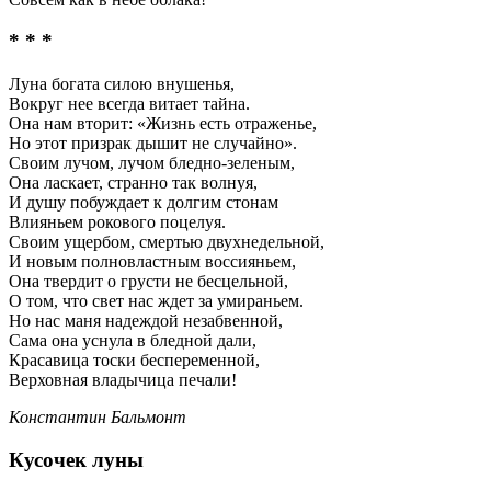
* * *
Луна богата силою внушенья,
Вокруг нее всегда витает тайна.
Она нам вторит: «Жизнь есть отраженье,
Но этот призрак дышит не случайно».
Своим лучом, лучом бледно-зеленым,
Она ласкает, странно так волнуя,
И душу побуждает к долгим стонам
Влияньем рокового поцелуя.
Своим ущербом, смертью двухнедельной,
И новым полновластным воссияньем,
Она твердит о грусти не бесцельной,
О том, что свет нас ждет за умираньем.
Но нас маня надеждой незабвенной,
Сама она уснула в бледной дали,
Красавица тоски беспеременной,
Верховная владычица печали!
Константин Бальмонт
Кусочек луны