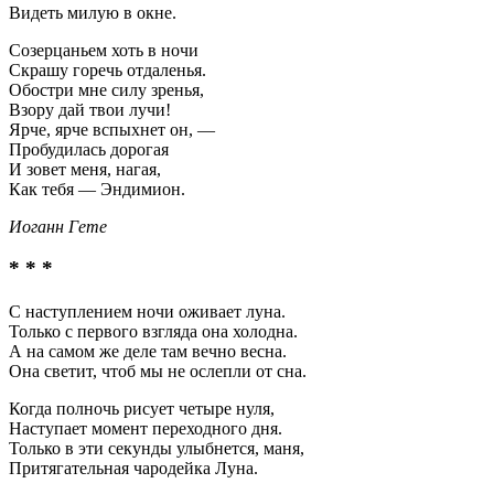
Видеть милую в окне.
Созерцаньем хоть в ночи
Скрашу горечь отдаленья.
Обостри мне силу зренья,
Взору дай твои лучи!
Ярче, ярче вспыхнет он, —
Пробудилась дорогая
И зовет меня, нагая,
Как тебя — Эндимион.
Иоганн Гете
* * *
С наступлением ночи оживает луна.
Только с первого взгляда она холодна.
А на самом же деле там вечно весна.
Она светит, чтоб мы не ослепли от сна.
Когда полночь рисует четыре нуля,
Наступает момент переходного дня.
Только в эти секунды улыбнется, маня,
Притягательная чародейка Луна.