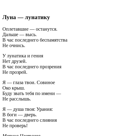
Луна — лунатику
Оплетавшие — останутся.
Дальше — высь.
В час последнего беспамятства
Не очнись.
У лунатика и гения
Нет друзей.
В час последнего прозрения
Не прозрей.
Я — глаза твои. Совиное
Око крыш.
Буду звать тебя по имени —
Не расслышь.
Я — душа твоя: Урания:
В боги — дверь.
В час последнего слияния
Не проверь!
Марина Цветаева