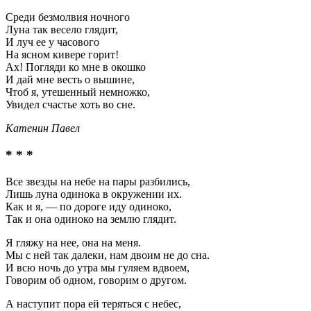
Среди безмолвия ночного
Луна так весело глядит,
И луч ее у часового
На ясном кивере горит!
Ах! Погляди ко мне в окошко
И дай мне весть о вышине,
Чтоб я, утешенный немножко,
Увидел счастье хоть во сне.
Катенин Павел
* * *
Все звезды на небе на пары разбились,
Лишь луна одинока в окружении их.
Как и я, — по дороге иду одиноко,
Так и она одиноко на землю глядит.
Я гляжу на нее, она на меня.
Мы с ней так далеки, нам двоим не до сна.
И всю ночь до утра мы гуляем вдвоем,
Говорим об одном, говорим о другом.
А наступит пора ей теряться с небес,