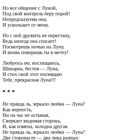
Но все общение с Луной,
Под свой контроль беру порой!
Непредсказуема она,
И ускользает от меня,
Но с ней дружить не перестану,
Ведь иногда она спасает!
Посмотришь ночью на Луну,
И вновь поверишь ты в мечту!
Любуюсь ею, восхищаюсь,
Шикарна, бестия — Луна,
И стих свой этот посвящаю
Тебе, прекрасная Луна!!!
* * *
Не правда ль, зеркало любви — Луна?
Как верность,
Ни на час не остывая,
Сверкает видимая сторона,
И, как измена, холодна другая.
Не правда ль, зеркало любви — Луна?
Две стороны ее — два лика разных: