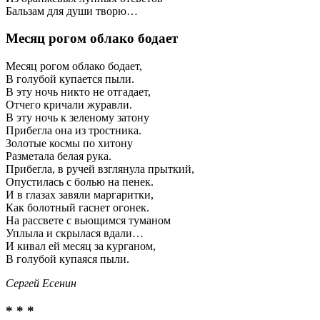
Бальзам для души творю…
Месяц рогом облако бодает
Месяц рогом облако бодает,
В голубой купается пыли.
В эту ночь никто не отгадает,
Отчего кричали журавли.
В эту ночь к зеленому затону
Прибегла она из тростника.
Золотые космы по хитону
Разметала белая рука.
Прибегла, в ручей взглянула прыткий,
Опустилась с болью на пенек.
И в глазах завяли маргаритки,
Как болотный гаснет огонек.
На рассвете с вьющимся туманом
Уплыла и скрылася вдали…
И кивал ей месяц за курганом,
В голубой купаяся пыли.
Сергей Есенин
* * *