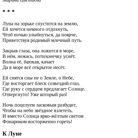
* * *
Луна на зорьке спустится на землю,
Ей хочется немного отдохнуть,
Чтоб ночью улыбнуться, да поярче,
Приветствуя родимый млечный путь.
Закрыв глаза, она ложится в море,
В нём, нежась, потихонечку уснёт.
Волна её, баюкая, качает
Да в море всё открытое несёт.
Ей снятся сны не о Земле, о Небе,
Где восторгает блеск созвездий-глаз,
Где руку с сердцем предлагает Солнце.
Отвергнуто! Уже который раз!
Ночь поцелуем ласковым разбудит,
Чтобы на небо звёздное взлететь,
И вместо Солнца ярко-жёлтым светом
Фонариком восторженно гореть!
К Луне