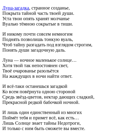
Луна-загадка
, странное созданье,
Покрыта тайной часть твоей души.
Уста твои опять хранят молчанье
Вуалью тёмною сокрытые в тиши.
И никому почти совсем немногим
Поднять позволишь тонкую вуаль,
Чтоб тайну разгадать под взглядом строгим,
Понять души загадочную даль.
Луна — ночное маленькое солнце…
Хотя твой так непостоянен свет,
Твоё очарованье разольётся
На жаждущих в ночи найти ответ.
И всё-таки останешься загадкой
Ко всем повёрнута одною стороной
Средь звёзд-цветов, нектар дающих сладкий,
Прекрасной редкой бабочкой ночной.
И лишь один единственный из многих
Поймёт тебя и примет всё, как есть…
Лишь Солнце знает тайны Недотроги,
И только с ним быть сможете вы вместе.