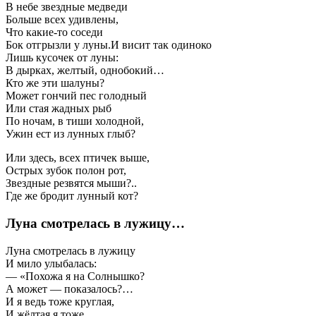
В небе звездные медведи
Больше всех удивлены,
Что какие-то соседи
Бок отгрызли у луны.И висит так одиноко
Лишь кусочек от луны:
В дырках, желтый, однобокий…
Кто же эти шалуны?
Может гончий пес голодный
Или стая жадных рыб
По ночам, в тиши холодной,
Ужин ест из лунных глыб?
Или здесь, всех птичек выше,
Острых зубок полон рот,
Звездные резвятся мыши?..
Где же бродит лунный кот?
Луна смотрелась в лужицу…
Луна смотрелась в лужицу
И мило улыбалась:
— «Похожа я на Солнышко?
А может — показалось?…
И я ведь тоже круглая,
И жёлтая я тоже…