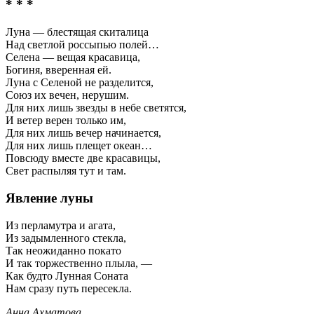
* * *
Луна — блестящая скиталица
Над светлой россыпью полей…
Селена — вещая красавица,
Богиня, вверенная ей.
Луна с Селеной не разделится,
Союз их вечен, нерушим.
Для них лишь звезды в небе светятся,
И ветер верен только им,
Для них лишь вечер начинается,
Для них лишь плещет океан…
Повсюду вместе две красавицы,
Свет распыляя тут и там.
Явление луны
Из перламутра и агата,
Из задымленного стекла,
Так неожиданно покато
И так торжественно плыла, —
Как будто Лунная Соната
Нам сразу путь пересекла.
Анна Ахматова