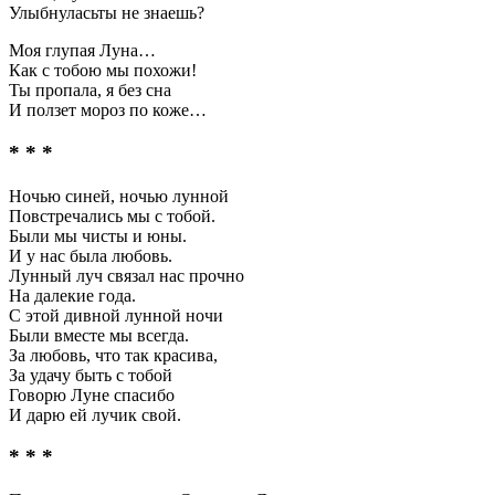
Улыбнуласьты не знаешь?
Моя глупая Луна…
Как с тобою мы похожи!
Ты пропала, я без сна
И ползет мороз по коже…
* * *
Ночью синей, ночью лунной
Повстречались мы с тобой.
Были мы чисты и юны.
И у нас была любовь.
Лунный луч связал нас прочно
На далекие года.
С этой дивной лунной ночи
Были вместе мы всегда.
За любовь, что так красива,
За удачу быть с тобой
Говорю Луне спасибо
И дарю ей лучик свой.
* * *