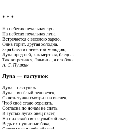
* * *
На небесах печальная луна
На небесах печальная луна
Встречается с веселою зарею,
Одна горит, другая холодна.
Заря блестит невестой молодою,
Луна пред ней, как мертвая, бледна.
Так встретился, Эльвина, я с тобою.
А. С. Пушкин
Луна — пастушок
Луна – пастушок
Луна – весёлый человечек,
Сквозь тучки смотрит на овечек,
Чтоб своё стадо охранять,
Согласна по ночам не спать.
В густых лугах овец пасёт,
На них свой свет с улыбкой льет,
Ведь их пушистые бока,
Совсем как в небе облака!