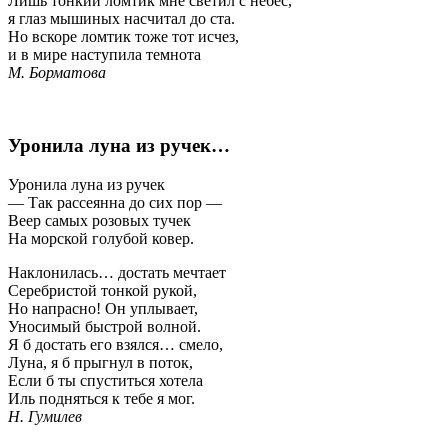
Лишь тонкий ломтик мне светил с небес,
я глаз мышиных насчитал до ста.
Но вскоре ломтик тоже тот исчез,
и в мире наступила темнота
М. Борматова
Уронила луна из ручек…
Уронила луна из ручек
— Так рассеянна до сих пор —
Веер самых розовых тучек
На морской голубой ковер.
Наклонилась… достать мечтает
Серебристой тонкой рукой,
Но напрасно! Он уплывает,
Уносимый быстрой волной.
Я б достать его взялся… смело,
Луна, я б прыгнул в поток,
Если б ты спуститься хотела
Иль подняться к тебе я мог.
Н. Гумилев