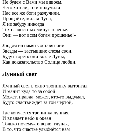
Не будем с Вами мы вдвоем.
Чего хотели, то и получили —
Нас все же боги разлучили.
Прощайте, милая Луна,
Я не забуду никогда
Тех сладостных минут теченье.
Они — вот всем богам прощенье!»
Людям на память оставят они
Звезды — застывшие слезы свои.
Будут гореть они возле Луны,
Как доказательство Солнца любви.
Лунный свет
Лунный свет в окно тропинку вытоптал
И манит куда-то за собой.
Может, правда, может, кто-то выдумал,
Будто счастье ждёт за той чертой,
Где кончается тропинка лунная,
И впадает небо в океан.
Только почему-то верю, глупая,
В то, что счастье улыбнётся нам