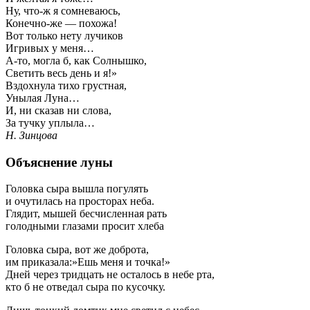
Ну, что-ж я сомневаюсь,
Конечно-же — похожа!
Вот только нету лучиков
Игривых у меня…
А-то, могла б, как Солнышко,
Светить весь день и я!»
Вздохнула тихо грустная,
Унылая Луна…
И, ни сказав ни слова,
За тучку уплыла…
Н. Зинцова
Объяснение луны
Головка сыра вышла погулять
и очутилась на просторах неба.
Глядит, мышей бесчисленная рать
голодными глазами просит хлеба
Головка сыра, вот же доброта,
им приказала:»Ешь меня и точка!»
Дней через тридцать не осталось в небе рта,
кто б не отведал сыра по кусочку.