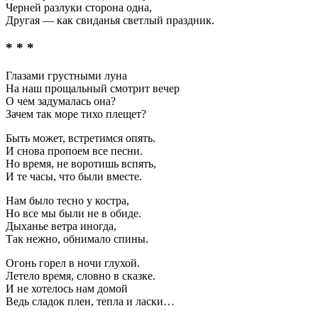
Черней разлуки сторона одна,
Другая — как свиданья светлый праздник.
* * *
Глазами грустными луна
На наш прощальный смотрит вечер
О чем задумалась она?
Зачем так море тихо плещет?
Быть может, встретимся опять.
И снова пропоем все песни.
Но время, не воротишь вспять,
И те часы, что были вместе.
Нам было тесно у костра,
Но все мы были не в обиде.
Дыханье ветра иногда,
Так нежно, обнимало спины.
Огонь горел в ночи глухой.
Летело время, словно в сказке.
И не хотелось нам домой
Ведь сладок плен, тепла и ласки…