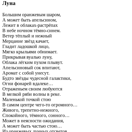
Луна
Большим оранжевым шаром,
А может быть апельсином,
Лежит в облаках-растрёпах
В небе ночном тёмно-синем.
Ветер тёплый и нежный
Мерцание звёзд качает,
Гладит ладошкой лицо,
Мягко крыльями обнимает.
Прикрывая вуалью луну,
Облака лёгким пухом плывут.
Апельсиновый сок впитают,
Аромат с собой унесут.
Будто звёзды чудесной галактики,
Огни фонарей вдалеке…
Отраженьем своим любуются
В мелкой ряби волны в реке.
Маленькой точкой стою
В самом центре чего-то огромного…
Живого, трепетно-нежного,
Спокойного, тёмного, сонного…
Может в неясности ожидания,
А может быть частью стою…
Из оранжевых лунных отсветов