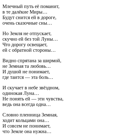
Млечный путь её поманит,
в те далёкие Миры…
Будут снится ей в дороге,
очень сказочные сны…
Но Земля не отпускает,
скучно ей без той Луны…
Что дорогу освещает,
ей с обратной стороны…
Видно спрятана за ширмой,
не Земная та любовь…
И душой не понимает,
где таится — эта боль…
И скучает в небе звёздном,
одинокая Луна…
Не понять ей — эти чувства,
ведь она всегда одна…
Словно пленница Земная,
ходит кольцами она…
И совсем не понимает,
что Земле она нужна…