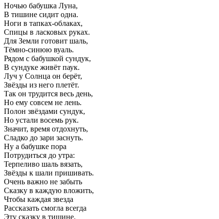
Ночью бабушка Луна,
В тишине сидит одна.
Ноги в тапках-облаках,
Спицы в ласковых руках.
Для Земли готовит шаль,
Тёмно-синюю вуаль.
Рядом с бабушкой сундук,
В сундуке живёт паук.
Луч у Солнца он берёт,
Звёзды из него плетёт.
Так он трудится весь день,
Но ему совсем не лень.
Полон звёздами сундук,
Но устали восемь рук.
Значит, время отдохнуть,
Сладко до зари заснуть.
Ну а бабушке пора
Потрудиться до утра:
Терпеливо шаль вязать,
Звёзды к шали пришивать.
Очень важно не забыть
Сказку в каждую вложить,
Чтобы каждая звезда
Рассказать смогла всегда
Эту сказку в тишине,