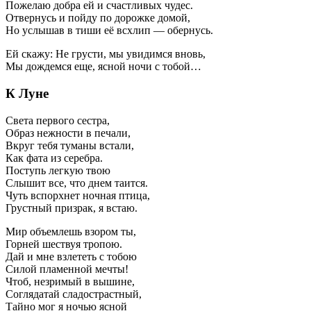
Пожелаю добра ей и счастливых чудес.
Отвернусь и пойду по дорожке домой,
Но услышав в тиши её всхлип — обернусь.
Ей скажу: Не грусти, мы увидимся вновь,
Мы дождемся еще, ясной ночи с тобой…
К Луне
Света первого сестра,
Образ нежности в печали,
Вкруг тебя туманы встали,
Как фата из серебра.
Поступь легкую твою
Слышит все, что днем таится.
Чуть вспорхнет ночная птица,
Грустный призрак, я встаю.
Мир объемлешь взором ты,
Горней шествуя тропою.
Дай и мне взлететь с тобою
Силой пламенной мечты!
Чтоб, незримый в вышине,
Соглядатай сладострастный,
Тайно мог я ночью ясной