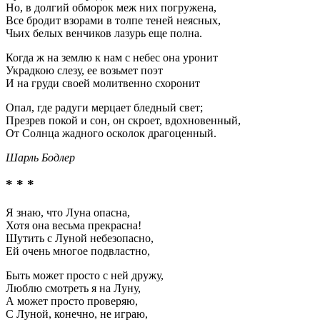
Но, в долгий обморок меж них погружена,
Все бродит взорами в толпе теней неясных,
Чьих белых венчиков лазурь еще полна.
Когда ж на землю к нам с небес она уронит
Украдкою слезу, ее возьмет поэт
И на груди своей молитвенно схоронит
Опал, где радуги мерцает бледный свет;
Презрев покой и сон, он скроет, вдохновенный,
От Солнца жадного осколок драгоценный.
Шарль Бодлер
* * *
Я знаю, что Луна опасна,
Хотя она весьма прекрасна!
Шутить с Луной небезопасно,
Ей очень многое подвластно,
Быть может просто с ней дружу,
Люблю смотреть я на Луну,
А может просто проверяю,
С Луной, конечно, не играю,