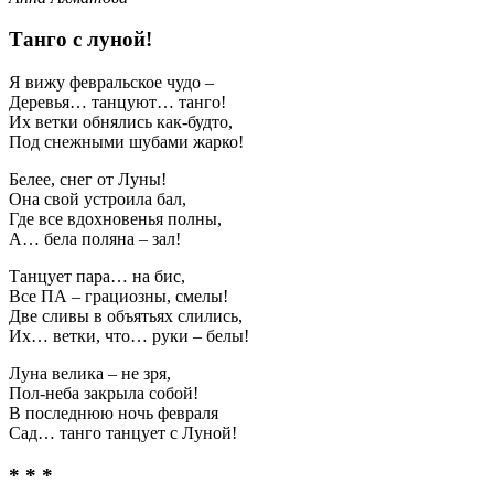
Танго с луной!
Я вижу февральское чудо –
Деревья… танцуют… танго!
Их ветки обнялись как-будто,
Под снежными шубами жарко!
Белее, снег от Луны!
Она свой устроила бал,
Где все вдохновенья полны,
А… бела поляна – зал!
Танцует пара… на бис,
Все ПА – грациозны, смелы!
Две сливы в объятьях слились,
Их… ветки, что… руки – белы!
Луна велика – не зря,
Пол-неба закрыла собой!
В последнюю ночь февраля
Сад… танго танцует с Луной!
* * *