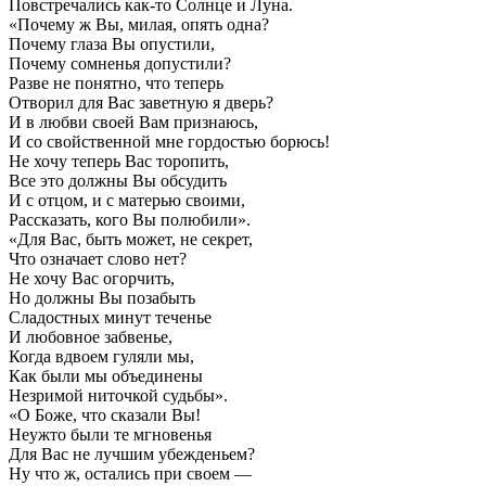
Повстречались как-то Солнце и Луна.
«Почему ж Вы, милая, опять одна?
Почему глаза Вы опустили,
Почему сомненья допустили?
Разве не понятно, что теперь
Отворил для Вас заветную я дверь?
И в любви своей Вам признаюсь,
И со свойственной мне гордостью борюсь!
Не хочу теперь Вас торопить,
Все это должны Вы обсудить
И с отцом, и с матерью своими,
Рассказать, кого Вы полюбили».
«Для Вас, быть может, не секрет,
Что означает слово нет?
Не хочу Вас огорчить,
Но должны Вы позабыть
Сладостных минут теченье
И любовное забвенье,
Когда вдвоем гуляли мы,
Как были мы объединены
Незримой ниточкой судьбы».
«О Боже, что сказали Вы!
Неужто были те мгновенья
Для Вас не лучшим убежденьем?
Ну что ж, остались при своем —