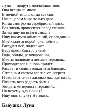
Луна — подруга молчаливая моя.
Она всегда со мною…
В ночной тиши, когда все спят
Нас в целом мире только двое…
Когда смотрю на серебристый диск,
Вся жизнь проносится перед глазами…
Зачем ищу во всём я смысл?
Ищу каких-то объяснений, оправданий…
Мне кажется порой, она поймёт,
Рассудит всё, подскажет.
Ведь время быстро унесёт
Года, обиды, разочарованья,
Мечты наивные и детские терзанья…
Проходит всё и вновь придёт
Рассвет и солнца выкатится блюдце…
Янтарным светом всё зальет, согреет
И заставит снова жизнью насладиться!..
Познать всю радость бытия…
Увидеть мизерность терзаний…
Но почему жду ночи я?
Ищу опять луну? Не знаю…
Бабушка Луна