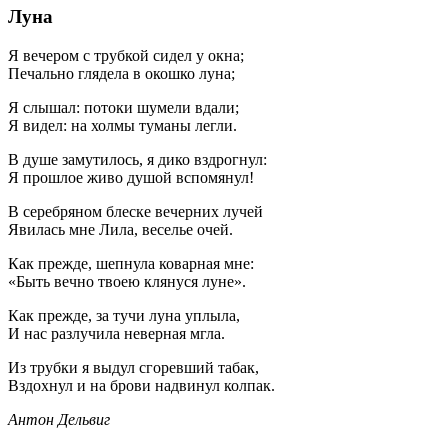
Луна
Я вечером с трубкой сидел у окна;
Печально глядела в окошко луна;
Я слышал: потоки шумели вдали;
Я видел: на холмы туманы легли.
В душе замутилось, я дико вздрогнул:
Я прошлое живо душой вспомянул!
В серебряном блеске вечерних лучей
Явилась мне Лила, веселье очей.
Как прежде, шепнула коварная мне:
«Быть вечно твоею клянуся луне».
Как прежде, за тучи луна уплыла,
И нас разлучила неверная мгла.
Из трубки я выдул сгоревший табак,
Вздохнул и на брови надвинул колпак.
Антон Дельвиг