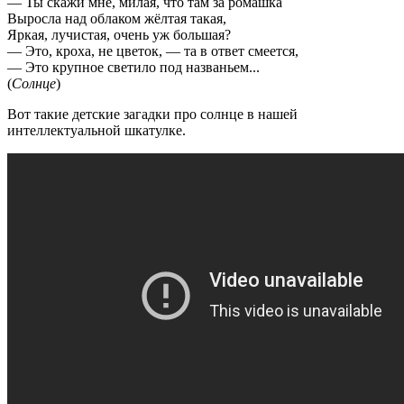
— Ты скажи мне, милая, что там за ромашка
Выросла над облаком жёлтая такая,
Яркая, лучистая, очень уж большая?
— Это, кроха, не цветок, — та в ответ смеется,
— Это крупное светило под названьем...
(
Солнце
)
Вот такие детские загадки про солнце в нашей
интеллектуальной шкатулке.