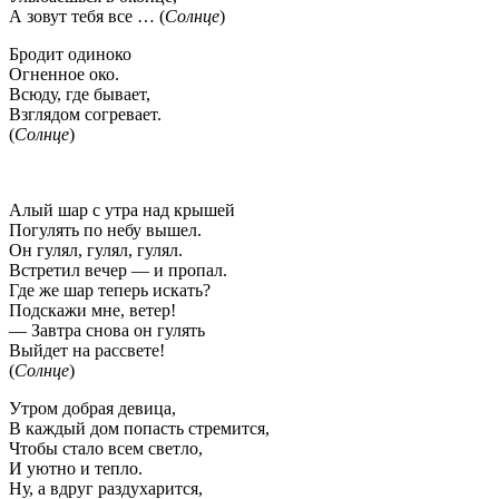
А зовут тебя все … (
Солнце
)
Бродит одиноко
Огненное око.
Всюду, где бывает,
Взглядом согревает.
(
Солнце
)
Алый шар с утра над крышей
Погулять по небу вышел.
Он гулял, гулял, гулял.
Встретил вечер — и пропал.
Где же шар теперь искать?
Подскажи мне, ветер!
— Завтра снова он гулять
Выйдет на рассвете!
(
Солнце
)
Утром добрая девица,
В каждый дом попасть стремится,
Чтобы стало всем светло,
И уютно и тепло.
Ну, а вдруг раздухарится,