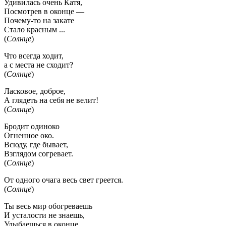
Удивилась очень Катя,
Посмотрев в оконце —
Почему-то на закате
Стало красным ...
(
Солнце
)
Что всегда ходит,
а с места не сходит?
(
Солнце
)
Ласковое, доброе,
А глядеть на себя не велит!
(
Солнце
)
Бродит одиноко
Огненное око.
Всюду, где бывает,
Взглядом согревает.
(
Солнце
)
От одного очага весь свет греется.
(
Солнце
)
Ты весь мир обогреваешь
И усталости не знаешь,
Улыбаешься в оконце,