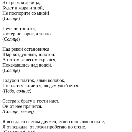
Эта рыжая девица,
Будет и жара и зной,
Не поспорите со мной!
(
Солнце
)
Печь не топится,
костер не горит, а тепло.
(
Солнце
)
Над рекой остановился
Шар воздушный, золотой.
А потом за лесом скрылся,
Покачавшись над водой.
(
Солнце
)
Голубой платок, алый колобок,
По платку катается, людям улыбается.
(
Небо, солнце)
Сестра к брату в гости идет,
Он от нее прячется.
(Солнце, месяц)
Я всегда со светом дружен, если солнышко в окне,
Я от зеркала, от лужи пробегаю по стене.