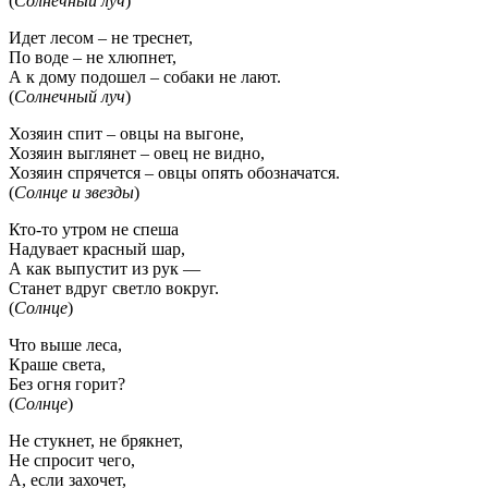
(
Солнечный луч
)
Идет лесом – не треснет,
По воде – не хлюпнет,
А к дому подошел – собаки не лают.
(
Солнечный луч
)
Хозяин спит – овцы на выгоне,
Хозяин выглянет – овец не видно,
Хозяин спрячется – овцы опять обозначатся.
(
Солнце и звезды
)
Кто-то утром не спеша
Надувает красный шар,
А как выпустит из рук —
Станет вдруг светло вокруг.
(
Солнце
)
Что выше леса,
Краше света,
Без огня горит?
(
Солнце
)
Не стукнет, не брякнет,
Не спросит чего,
А, если захочет,