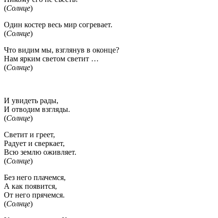
(
Солнце
)
Один костер весь мир согревает.
(
Солнце
)
Что видим мы, взглянув в оконце?
Нам ярким светом светит …
(
Солнце
)
И увидеть рады,
И отводим взгляды.
(
Солнце
)
Светит и греет,
Радует и сверкает,
Всю землю оживляет.
(
Солнце
)
Без него плачемся,
А как появится,
От него прячемся.
(
Солнце
)