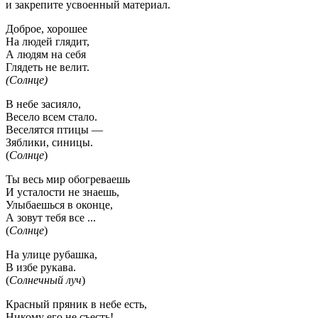
и закрепите усвоенный материал.
Доброе, хорошее
На людей глядит,
А людям на себя
Глядеть не велит.
(Солнце)
В небе засияло,
Весело всем стало.
Веселятся птицы —
Зяблики, синицы.
(
Солнце
)
Ты весь мир обогреваешь
И усталости не знаешь,
Улыбаешься в оконце,
А зовут тебя все ...
(
Солнце
)
На улице рубашка,
В избе рукава.
(
Солнечный луч
)
Красный пряник в небе есть,
Никому его не съесть!