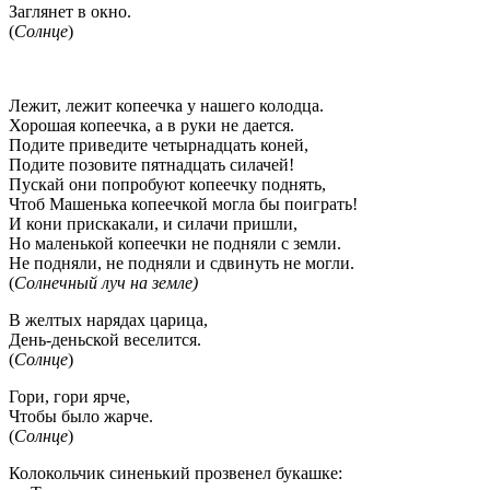
Заглянет в окно.
(
Солнце
)
Лежит, лежит копеечка у нашего колодца.
Хорошая копеечка, а в руки не дается.
Подите приведите четырнадцать коней,
Подите позовите пятнадцать силачей!
Пускай они попробуют копеечку поднять,
Чтоб Машенька копеечкой могла бы поиграть!
И кони прискакали, и силачи пришли,
Но маленькой копеечки не подняли с земли.
Не подняли, не подняли и сдвинуть не могли.
(
Солнечный луч на земле)
В желтых нарядах царица,
День-деньской веселится.
(
Солнце
)
Гори, гори ярче,
Чтобы было жарче.
(
Солнце
)
Колокольчик синенький прозвенел букашке: