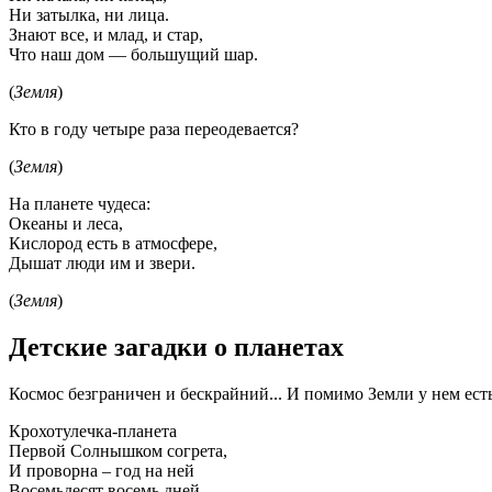
Ни затылка, ни лица.
Знают все, и млад, и стар,
Что наш дом — большущий шар.
(
Земля
)
Кто в году четыре раза переодевается?
(
Земля
)
На планете чудеса:
Океаны и леса,
Кислород есть в атмосфере,
Дышат люди им и звери.
(
Земля
)
Детские загадки о планетах
Космос безграничен и бескрайний... И помимо Земли у нем есть
Крохотулечка-планета
Первой Солнышком согрета,
И проворна – год на ней
Восемьдесят восемь дней.