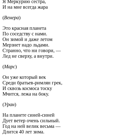
Я Меркурию сестра,
И на мне всегда жара
(
Венера
)
Это красная планета
По соседству с нами.
Он зимой и даже летом
Мерзнет надо льдами.
Странно, что ни говори, —
Лед не сверху, а внутри.
(
Марс
)
Он уже который век
Среди братьев-римлян грек,
И сквозь космоса тоску
Мчится, лежа на боку.
(
Уран
)
На планете синей-синей
Дует ветер очень сильный.
Год на ней велик весьма —
Длится 40 лет зима.