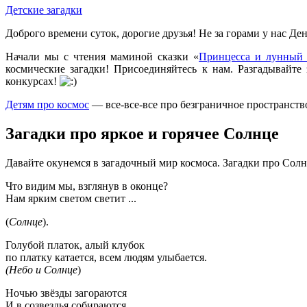
Детские загадки
Доброго времени суток, дорогие друзья! Не за горами у нас 
Начали мы с чтения маминой сказки «
Принцесса и лунный
космические загадки! Присоединяйтесь к нам. Разгадывайт
конкурсах!
Детям про космос
— все-все-все про безграничное пространств
Загадки про яркое и горячее Солнце
Давайте окунемся в загадочный мир космоса. Загадки про Сол
Что видим мы, взглянув в оконце?
Нам ярким светом светит ...
(
Солнце
).
Голубой платок, алый клубок
по платку катается, всем людям улыбается.
(Небо и Солнце
)
Ночью звёзды загораются
И в созвездья собираются.