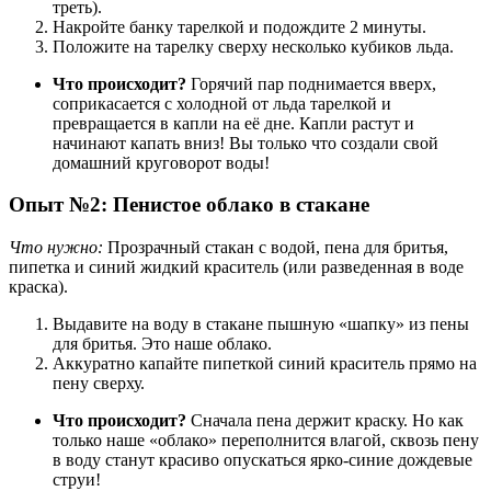
треть).
Накройте банку тарелкой и подождите 2 минуты.
Положите на тарелку сверху несколько кубиков льда.
Что происходит?
Горячий пар поднимается вверх,
соприкасается с холодной от льда тарелкой и
превращается в капли на её дне. Капли растут и
начинают капать вниз! Вы только что создали свой
домашний круговорот воды!
Опыт №2: Пенистое облако в стакане
Что нужно:
Прозрачный стакан с водой, пена для бритья,
пипетка и синий жидкий краситель (или разведенная в воде
краска).
Выдавите на воду в стакане пышную «шапку» из пены
для бритья. Это наше облако.
Аккуратно капайте пипеткой синий краситель прямо на
пену сверху.
Что происходит?
Сначала пена держит краску. Но как
только наше «облако» переполнится влагой, сквозь пену
в воду станут красиво опускаться ярко-синие дождевые
струи!