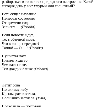
разбираться в тонкостях природного настроения. Какой
сегодня день у вас: хмурый или солнечный?
Есть общее название
Природы состояния.
От времени года
Зависит …
(Погода)
Если новости идут,
То, в обычной моде,
Что в конце передают?
Точно! — О …!
(Погоде)
Пушистая вата
Плывет куда-то.
Чем вата ниже,
Тем дождик ближе
(Облака)
Летит сова
По синему небу,
Крылья распластала,
Солнышко застлала.
(Туча)
Подходила — грохотала,