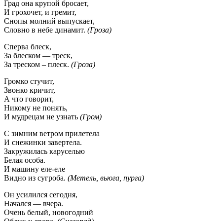
Град она крупой бросает,
И грохочет, и гремит,
Снопы молний выпускает,
Словно в небе динамит.
(Гроза)
Сперва блеск,
За блеском — треск,
За треском – плеск.
(Гроза)
Громко стучит,
Звонко кричит,
А что говорит,
Никому не понять,
И мудрецам не узнать
(Гром)
С зимним ветром прилетела
И снежинки завертела.
Закружилась каруселью
Белая особа.
И машину еле-еле
Видно из сугроба.
(Метель, вьюга, пурга)
Он усилился сегодня,
Начался — вчера.
Очень белый, новогодний