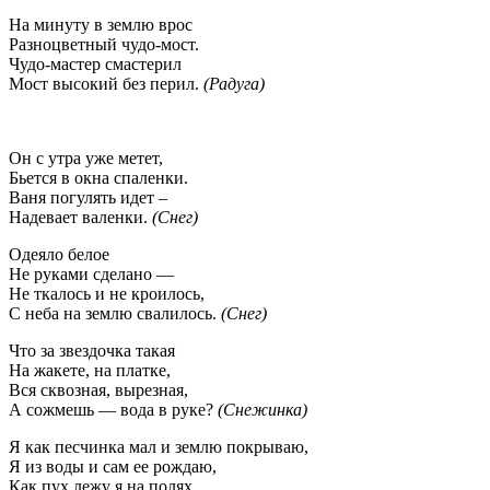
На минуту в землю врос
Разноцветный чудо-мост.
Чудо-мастер смастерил
Мост высокий без перил.
(Радуга)
Он с утра уже метет,
Бьется в окна спаленки.
Ваня погулять идет –
Надевает валенки.
(Снег)
Одеяло белое
Не руками сделано —
Не ткалось и не кроилось,
С неба на землю свалилось.
(Снег)
Что за звездочка такая
На жакете, на платке,
Вся сквозная, вырезная,
А сожмешь — вода в руке?
(Снежинка)
Я как песчинка мал и землю покрываю,
Я из воды и сам ее рождаю,
Как пух лежу я на полях