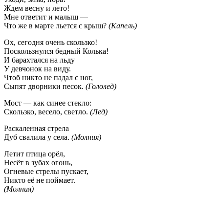
Ждем весну и лето!
Мне ответит и малыш —
Что же в марте льется с крыш?
(Капель)
Ох, сегодня очень скользко!
Поскользнулся бедный Колька!
И барахтался на льду
У девчонок на виду.
Чтоб никто не падал с ног,
Сыпят дворники песок.
(Гололед)
Мост — как синее стекло:
Скользко, весело, светло.
(Лед)
Раскаленная стрела
Дуб свалила у села.
(Молния)
Летит птица орёл,
Несёт в зубах огонь,
Огневые стрелы пускает,
Никто её не поймает.
(Молния)