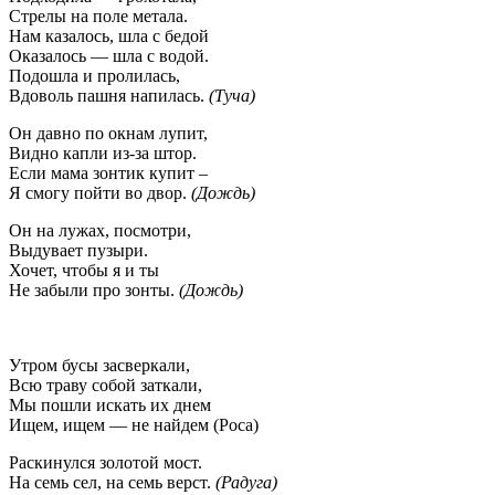
Стрелы на поле метала.
Нам казалось, шла с бедой
Оказалось — шла с водой.
Подошла и пролилась,
Вдоволь пашня напилась.
(Туча)
Он давно по окнам лупит,
Видно капли из-за штор.
Если мама зонтик купит –
Я смогу пойти во двор.
(Дождь)
Он на лужах, посмотри,
Выдувает пузыри.
Хочет, чтобы я и ты
Не забыли про зонты.
(Дождь)
Утром бусы засверкали,
Всю траву собой заткали,
Мы пошли искать их днем
Ищем, ищем — не найдем (Роса)
Раскинулся золотой мост.
На семь сел, на семь верст.
(Радуга)