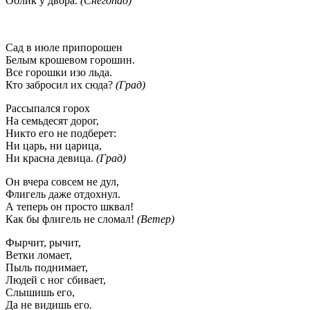
Облик у двора.
(Снегопад)
Сад в июле припорошен
Белым крошевом горошин.
Все горошки изо льда.
Кто забросил их сюда?
(Град)
Рассыпался горох
На семьдесят дорог,
Никто его не подберет:
Ни царь, ни царица,
Ни красна девица.
(Град)
Он вчера совсем не дул,
Флигель даже отдохнул.
А теперь он просто шквал!
Как бы флигель не сломал!
(Ветер)
Фырчит, рычит,
Ветки ломает,
Пыль поднимает,
Людей с ног сбивает,
Слышишь его,
Да не видишь его.