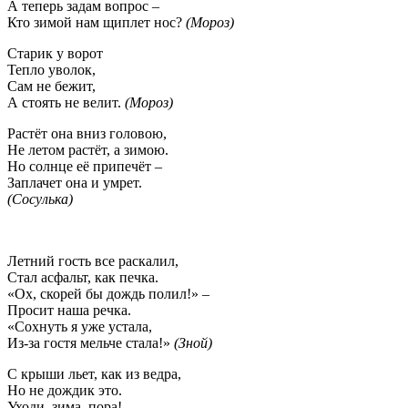
А теперь задам вопрос –
Кто зимой нам щиплет нос?
(Мороз)
Старик у ворот
Тепло уволок,
Сам не бежит,
А стоять не велит.
(Мороз)
Растёт она вниз головою,
Не летом растёт, а зимою.
Но солнце её припечёт –
Заплачет она и умрет.
(Сосулька)
Летний гость все раскалил,
Стал асфальт, как печка.
«Ох, скорей бы дождь полил!» –
Просит наша речка.
«Сохнуть я уже устала,
Из-за гостя мельче стала!»
(Зной)
С крыши льет, как из ведра,
Но не дождик это.
Уходи, зима, пора!