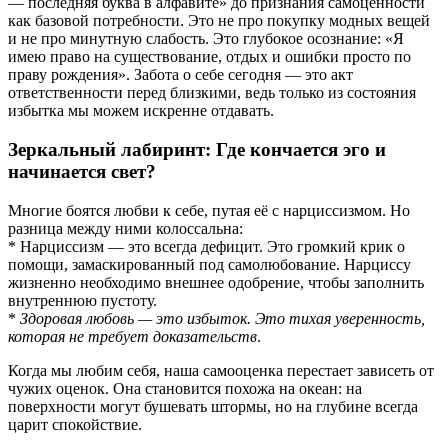
— последняя буква в алфавите» до признания самоценности
как базовой потребности. Это не про покупку модных вещей
и не про минутную слабость. Это глубокое осознание: «Я
имею право на существование, отдых и ошибки просто по
праву рождения». Забота о себе сегодня — это акт
ответственности перед близкими, ведь только из состояния
избытка мы можем искренне отдавать.
Зеркальный лабиринт: Где кончается эго и
начинается свет?
Многие боятся любви к себе, путая её с нарциссизмом. Но
разница между ними колоссальна:
* Нарциссизм — это всегда дефицит. Это громкий крик о
помощи, замаскированный под самолюбование. Нарциссу
жизненно необходимо внешнее одобрение, чтобы заполнить
внутреннюю пустоту.
*
Здоровая любовь — это избыток. Это тихая уверенность,
которая не требует доказательств
.
Когда мы любим себя, наша самооценка перестает зависеть от
чужих оценок. Она становится похожа на океан: на
поверхности могут бушевать штормы, но на глубине всегда
царит спокойствие.