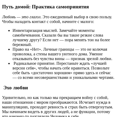
Путь домой: Практика самопринятия
Любовь — это глагол
. Это ежедневный выбор в свою пользу.
Чтобы наладить контакт с собой, начните с малого:
Инвентаризация мыслей. Замечайте моменты
самобичевания. Сказали бы вы такие резкие слова
лучшему другу? Если нет — пора менять тон на более
бережный.
Право на «Нет». Личные границы — это не колючая
проволока, а стены вашего уютного дома. Умение
отказывать без чувства вины — признак зрелой любви.
Радикальное принятие. Перестаньте ждать «лучшей
версии себя», чтобы начать себе нравиться. Позвольте
себе быть «достаточно хорошим» прямо здесь и сейчас
— со всеми несовершенствами и уникальными чертами.
Эхо любви
Удивительно, но как только мы прекращаем войну с собой,
наши отношения с миром преображаются. Исчезает нужда в
манипуляциях, проходит ревность и страх быть отвергнутым.
Мы начинаем видеть в других людей, а не функции, потому
что наконец-то разглядели Человека в себе.