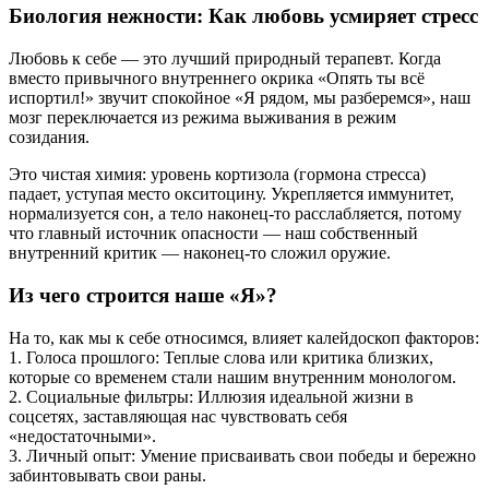
Биология нежности: Как любовь усмиряет стресс
Любовь к себе — это лучший природный терапевт. Когда
вместо привычного внутреннего окрика «Опять ты всё
испортил!» звучит спокойное «Я рядом, мы разберемся», наш
мозг переключается из режима выживания в режим
созидания.
Это чистая химия: уровень кортизола (гормона стресса)
падает, уступая место окситоцину. Укрепляется иммунитет,
нормализуется сон, а тело наконец-то расслабляется, потому
что главный источник опасности — наш собственный
внутренний критик — наконец-то сложил оружие.
Из чего строится наше «Я»?
На то, как мы к себе относимся, влияет калейдоскоп факторов:
1. Голоса прошлого: Теплые слова или критика близких,
которые со временем стали нашим внутренним монологом.
2. Социальные фильтры: Иллюзия идеальной жизни в
соцсетях, заставляющая нас чувствовать себя
«недостаточными».
3. Личный опыт: Умение присваивать свои победы и бережно
забинтовывать свои раны.