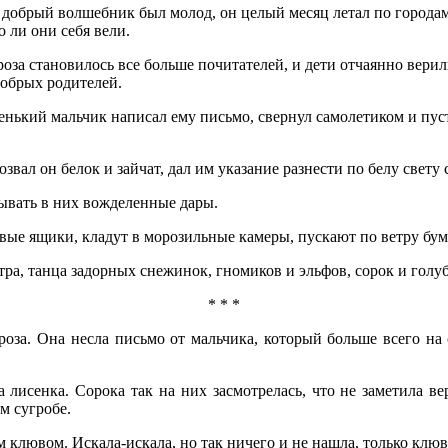
 добрый волшебник был молод, он целый месяц летал по городам
 ли они себя вели.
 становилось все больше почитателей, и дети отчаянно верили 
добрых родителей.
кий мальчик написал ему письмо, свернул самолетиком и пустил
 он белок и зайчат, дал им указание разнести по белу свету 
вать в них вожделенные дары.
е ящики, кладут в морозильные камеры, пускают по ветру бума
 танца задорных снежинок, гномиков и эльфов, сорок и голуб
* * *
Она несла письмо от мальчика, который больше всего на св
сенка. Сорока так на них засмотрелась, что не заметила ве
м сугробе.
ювом. Искала-искала, но так ничего и не нашла, только клюв з