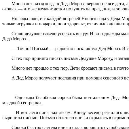
Много лет назад когда в Деда Мороза верили не все дети, а
окошек — что же желают детки получить на праздник, и хорошо
Но годы шли, и с каждой встречей Нового года у Деда Мороза
только игрушки и подарки, но и здоровье, отличные оценки и 
Стало дедушке тяжело успевать всюду. И вот однажды малень
Деда Мороза.
— Точно! Письма! — радостно воскликнул Дед Мороз. И созвал
С тех пор принято писать письма Дедушке Морозу, и загады
Много лет прошло с тех пор. Дети бросают письма в почтовы
А Дед Мороз получает послания при помощи северного ветра,
Однажды белобокая сорока была почтальоном Деда Мороза. 
младшей сестренки.
И вот летит она над лесом. Внизу весело резвились два ли
выронила письмо. Письмо полетело вниз и скрылось в огромно
Сорока быстро слетела вниз и стала ворошить сугроб своим кл