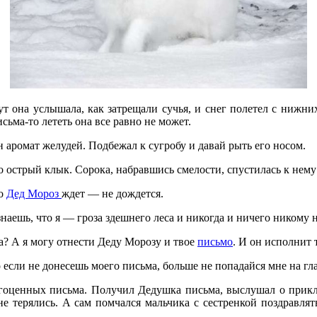
на услышала, как затрещали сучья, и снег полетел с нижних 
сьма-то лететь она все равно не может.
аромат желудей. Подбежал к сугробу и давай рыть его носом.
 острый клык. Сорока, набравшись смелости, спустилась к нему
го
Дед Мороз
ждет — не дождется.
аешь, что я — гроза здешнего леса и никогда и ничего никому 
? А я могу отнести Деду Морозу и твое
письмо
. И он исполнит 
ли не донесешь моего письма, больше не попадайся мне на гла
ценных письма. Получил Дедушка письма, выслушал о приключ
 терялись. А сам помчался мальчика с сестренкой поздравлять.