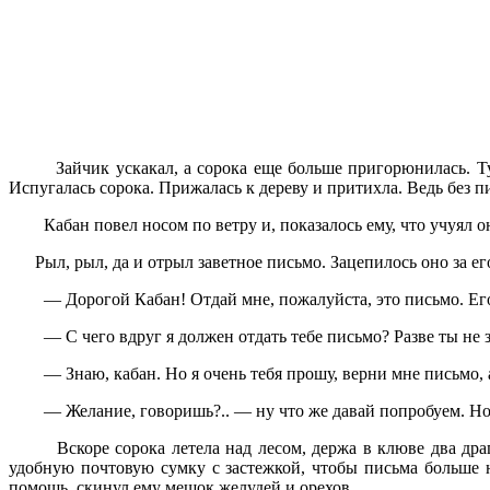
Зайчик ускакал, а сорока еще больше пригорюнилась. Тут о
Испугалась сорока. Прижалась к дереву и притихла. Ведь без пи
Кабан повел носом по ветру и, показалось ему, что учуял он 
Рыл, рыл, да и отрыл заветное письмо. Зацепилось оно за его
— Дорогой Кабан! Отдай мне, пожалуйста, это письмо. Е
— С чего вдруг я должен отдать тебе письмо? Разве ты не зн
— Знаю, кабан. Но я очень тебя прошу, верни мне письмо, а
— Желание, говоришь?.. — ну что же давай попробуем. Но ес
Вскоре сорока летела над лесом, держа в клюве два драго
удобную почтовую сумку с застежкой, чтобы письма больше не
помощь, скинул ему мешок желудей и орехов.