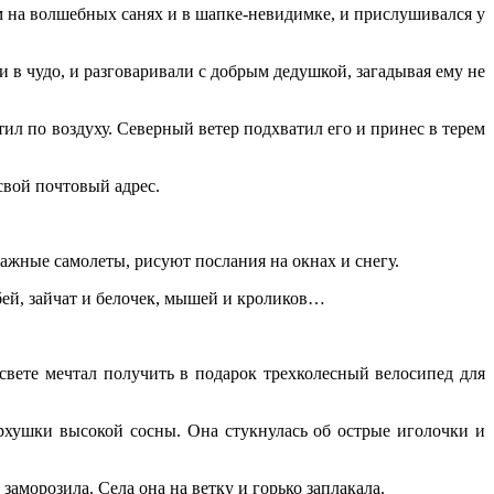
 на волшебных санях и в шапке-невидимке, и прислушивался у
в чудо, и разговаривали с добрым дедушкой, загадывая ему не
 по воздуху. Северный ветер подхватил его и принес в терем
свой почтовый адрес.
жные самолеты, рисуют послания на окнах и снегу.
ей, зайчат и белочек, мышей и кроликов…
ете мечтал получить в подарок трехколесный велосипед для
рхушки высокой сосны. Она стукнулась об острые иголочки и
аморозила. Села она на ветку и горько заплакала.