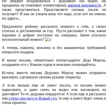
Не забудьте поздороваться с дедушкой! Ни будни, ни
праздники не отменяют элементарных
законов вежливости
. А
также представиться. Представляете сколько писем он
получает? И как он узнаем кому что надо, если нет ни имени,
ни адреса...
Предложите ребенку рассказать немного о себе, о своих
успехах и достижениях за год. Пусть расскажет о том, какие
хорошие и добрые поступки он совершал. Зачем упускать
воспитательный момент?
А теперь, наконец, вежливо и без завышенных требований
попросить подарок.
В конце письма, обязательно поблагодарите Деда Мороза,
поздравьте его с Новым годом и вежливо попрощайтесь.
Кстати, вместо письма Дедушке Морозу можно отправить
красивую, сделанную своими руками открытку.
А если малыш еще не умеет писать, то письмо можно
нарисовать, и даже снять на видео или наговорить на
диктофон! То-то дедушка порадуется! А если еще и рассказать
ему
стихи про него и Новый год
, то ему и вовсе будет очень и
очень приятно.