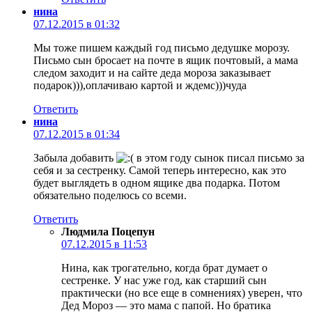
нина
07.12.2015 в 01:32
Мы тоже пишем каждый год письмо дедушке морозу.
Письмо сын бросает на почте в ящик почтовый, а мама
следом заходит и на сайте деда мороза заказывает
подарок))),оплачиваю картой и ждемс)))чуда
Ответить
нина
07.12.2015 в 01:34
Забыла добавить
в этом году сынок писал письмо за
себя и за сестренку. Самой теперь интересно, как это
будет выглядеть в одном ящике два подарка. Потом
обязательно поделюсь со всеми.
Ответить
Людмила Поцепун
07.12.2015 в 11:53
Нина, как трогательно, когда брат думает о
сестренке. У нас уже год, как старший сын
практически (но все еще в сомнениях) уверен, что
Дед Мороз — это мама с папой. Но братика