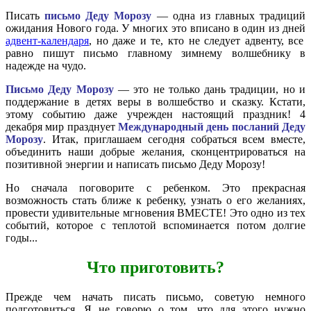
Писать
письмо Деду Морозу
— одна из главных традиций
ожидания Нового года. У многих это вписано в один из дней
адвент-календаря
, но даже и те, кто не следует адвенту, все
равно пишут письмо главному зимнему волшебнику в
надежде на чудо.
Письмо Деду Морозу
— это не только дань традиции, но и
поддержание в детях веры в волшебство и сказку. Кстати,
этому событию даже учрежден настоящий праздник! 4
декабря мир празднует
Международный день посланий Деду
Морозу
. Итак, приглашаем сегодня собраться всем вместе,
объединить наши добрые желания, сконцентрироваться на
позитивной энергии и написать письмо Деду Морозу!
Но сначала поговорите с ребенком. Это прекрасная
возможность стать ближе к ребенку, узнать о его желаниях,
провести удивительные мгновения ВМЕСТЕ! Это одно из тех
событий, которое с теплотой вспоминается потом долгие
годы...
Что приготовить?
Прежде чем начать писать письмо, советую немного
подготовиться. Я не говорю о том, что для этого нужно