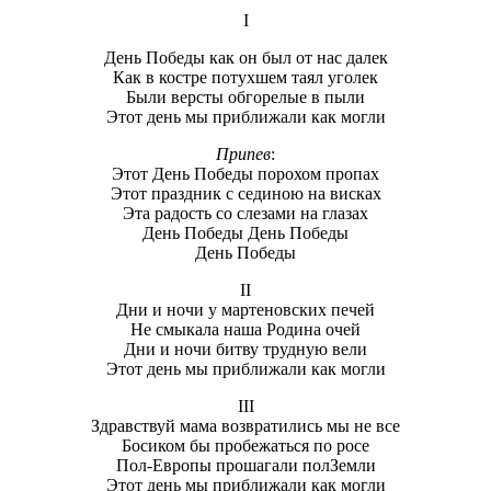
I
День Победы как он был от нас далек
Как в костре потухшем таял уголек
Были версты обгорелые в пыли
Этот день мы приближали как могли
Припев
:
Этот День Победы порохом пропах
Этот праздник с сединою на висках
Эта радость со слезами на глазах
День Победы День Победы
День Победы
II
Дни и ночи у мартеновских печей
Не смыкала наша Родина очей
Дни и ночи битву трудную вели
Этот день мы приближали как могли
III
Здравствуй мама возвратились мы не все
Босиком бы пробежаться по росе
Пол-Европы прошагали полЗемли
Этот день мы приближали как могли