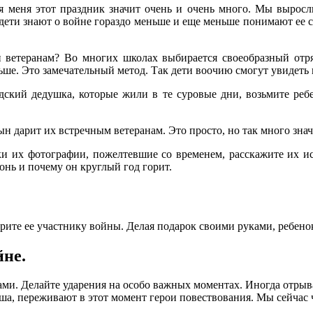
я меня этот праздник значит очень и очень много. Мы выросл
ети знают о войне гораздо меньше и еще меньше понимают ее с
 ветеранам? Во многих школах выбирается своеобразный отр
ше. Это замечательный метод. Так дети воочию смогут увидеть 
дский дедушка, которые жили в те суровые дни, возьмите ребе
ын дарит их встречным ветеранам. Это просто, но так много значи
и их фотографии, пожелтевшие со временем, расскажите их и
онь и почему он круглый год горит.
рите ее участнику войны. Делая подарок своими руками, ребено
йне.
ами. Делайте ударения на особо важных моментах. Иногда отрывай
ша, переживают в этот момент герои повествования. Мы сейчас