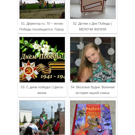
51. Директор.ru: 70 – летию
52. Детям о Дне Победы |
Победы посвящается. Город-
МЕЛОЧИ ЖИЗНИ
53. С днем победы! | Цветы
54. Веселые будни: Военная
жизни
история нашей семьи