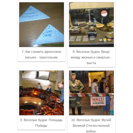
7. Как сложить фронтовое
8. Веселые будни: Вещи
письмо - треугольник
между жизнью и смертью -
выста
9. Веселые будни: Площадь
10. Веселые будни: Музей
Победы
Великой Отечественной
войны: