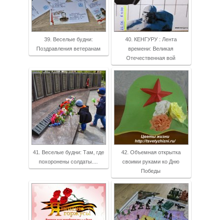
39. Веселые будни:
40. КЕНГУРУ : Лента
Поздравления ветеранам
времени: Великая
Отечественная вой
41. Веселые будни: Там, где
42. Объемная открытка
похоронены солдаты....
своими руками ко Дню
Победы