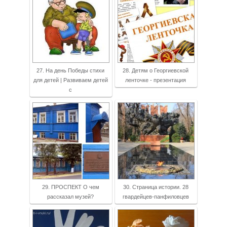
27. На день Победы стихи
28. Детям о Георгиевской
для детей | Развиваем детей
ленточке - презентация
с
29. ПРОСПЕКТ О чем
30. Страница истории. 28
рассказал музей?
гвардейцев-панфиловцев