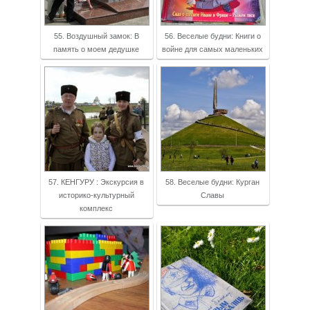
55. Воздушный замок: В
56. Веселые будни: Книги о
память о моем дедушке
войне для самых маленьких
57. КЕНГУРУ : Экскурсия в
58. Веселые будни: Курган
историко-культурный
Славы
комплекс