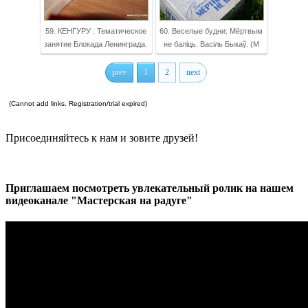
59. КЕНГУРУ : Тематическое
60. Веселые будни: Мёртвым
занятие Блокада Ленинграда.
не баліць. Васіль Быкаў. (М
prev
1
2
next
(Cannot add links. Registration/trial expired)
Присоединяйтесь к нам и зовите друзей!
Приглашаем посмотреть увлекательный ролик на нашем
видеоканале "Мастерская на радуге"