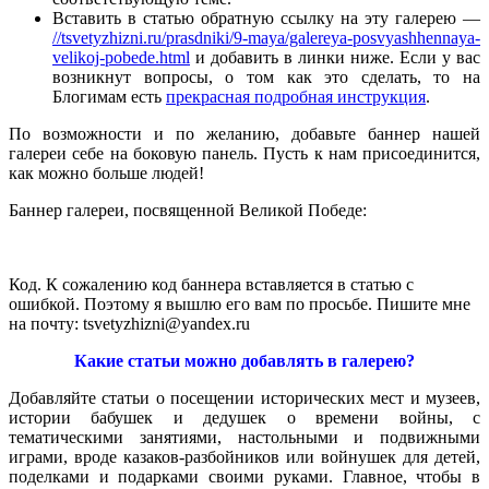
Вставить в статью обратную ссылку на эту галерею —
//tsvetyzhizni.ru/prasdniki/9-maya/galereya-posvyashhennaya-
velikoj-pobede.html
и добавить в линки ниже. Если у вас
возникнут вопросы, о том как это сделать, то на
Блогимам есть
прекрасная подробная инструкция
.
По возможности и по желанию, добавьте баннер нашей
галереи себе на боковую панель. Пусть к нам присоединится,
как можно больше людей!
Баннер галереи, посвященной Великой Победе:
Код. К сожалению код баннера вставляется в статью с
ошибкой. Поэтому я вышлю его вам по просьбе. Пишите мне
на почту: tsvetyzhizni@yandex.ru
Какие статьи можно добавлять в галерею?
Добавляйте статьи о посещении исторических мест и музеев,
истории бабушек и дедушек о времени войны, с
тематическими занятиями, настольными и подвижными
играми, вроде казаков-разбойников или войнушек для детей,
поделками и подарками своими руками. Главное, чтобы в