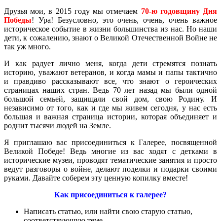
Друзья мои, в 2015 году мы отмечаем
70-ю годовщину Дня
Победы
! Ура! Безусловно, это очень, очень, очень важное
историческое событие в жизни большинства из нас. Но наши
дети, к сожалению, знают о Великой Отечественной Войне не
так уж много.
И как радует лично меня, когда дети стремятся познать
историю, уважают ветеранов, и когда мамы и папы тактично
и правдиво рассказывают все, что знают о героических
страницах наших стран. Ведь 70 лет назад мы были одной
большой семьей, защищали свой дом, свою Родину. И
независимо от того, как и где мы живем сегодня, у нас есть
большая и важная страница истории, которая объединяет и
роднит тысячи людей на Земле.
Я приглашаю вас присоединиться к Галерее, посвященной
Великой Победе! Ведь многие из вас ходят с детками в
исторические музеи, проводят тематические занятия и просто
ведут разговоры о войне, делают поделки и подарки своими
руками. Давайте соберем эту ценную копилку вместе!
Как присоединиться к галерее?
Написать статью, или найти свою старую статью,
соответствующую теме.