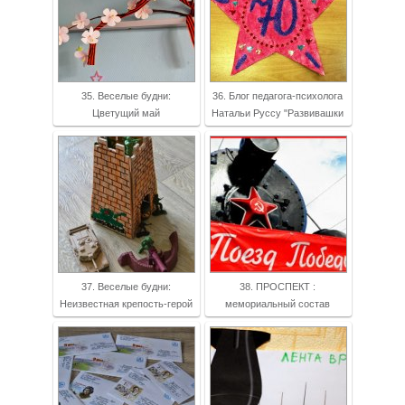
35. Веселые будни:
36. Блог педагога-психолога
Цветущий май
Натальи Руссу "Развивашки
37. Веселые будни:
38. ПРОСПЕКТ :
Неизвестная крепость-герой
мемориальный состав