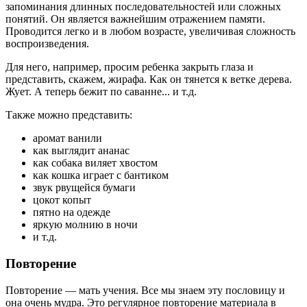
запоминания длинных последовательностей или сложных
понятий. Он является важнейшим отражением памяти.
Проводится легко и в любом возрасте, увеличивая сложность
воспроизведения.
Для него, например, просим ребенка закрыть глаза и
представить, скажем, жирафа. Как он тянется к ветке дерева.
Жует. А теперь бежит по саванне... и т.д.
Также можно представить:
аромат ванили
как выглядит ананас
как собака виляет хвостом
как кошка играет с бантиком
звук рвущейся бумаги
цокот копыт
пятно на одежде
яркую молнию в ночи
и т.д.
Повторение
Повторение — мать учения. Все мы знаем эту пословицу и
она очень мудра. Это регулярное повторение материала в