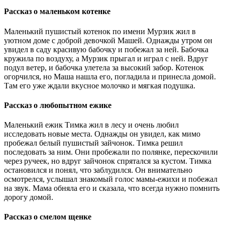
Рассказ о маленьком котенке
Маленький пушистый котенок по имени Мурзик жил в
уютном доме с доброй девочкой Машей. Однажды утром он
увидел в саду красивую бабочку и побежал за ней. Бабочка
кружила по воздуху, а Мурзик прыгал и играл с ней. Вдруг
подул ветер, и бабочка улетела за высокий забор. Котенок
огорчился, но Маша нашла его, погладила и принесла домой.
Там его уже ждали вкусное молочко и мягкая подушка.
Рассказ о любопытном ежике
Маленький ежик Тимка жил в лесу и очень любил
исследовать новые места. Однажды он увидел, как мимо
пробежал белый пушистый зайчонок. Тимка решил
последовать за ним. Они пробежали по полянке, перескочили
через ручеек, но вдруг зайчонок спрятался за кустом. Тимка
остановился и понял, что заблудился. Он внимательно
осмотрелся, услышал знакомый голос мамы-ежихи и побежал
на звук. Мама обняла его и сказала, что всегда нужно помнить
дорогу домой.
Рассказ о смелом щенке