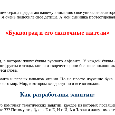
анием сердца предлагаю вашему вниманию свое уникальное автор
. Я очень полюбила свое детище. А мой сынишка протестировал 
«Буквоград и его сказочные жители»
, в котором живут буквы русского алфавита. У каждой буквы 
бят фрукты и ягоды, книги и творчество, они большие поклонни
тся слова.
авита и первых навыков чтения. Но не просто изучение букв
о его мир. Мир, в котором все доступно и все возможно.
Как разработаны занятия:
 комплект тематических занятий, каждое из которых посвящен
не 33? Потому что, буквы Е и Ё, И и Й, Ь и Ъ знаки живут вместе