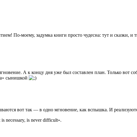
ем! По-моему, задумка книги просто чудесна: тут и сказки, и тв
новение. А к концу дня уже был составлен план. Только вот соб
ана» сынишкой
ваются вот так — в одно мгновение, как вспышка. И реализуютс
necessary, is never difficult».