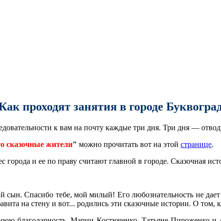
Как проходят занятия в городе Буквогра
довательности к вам на почту каждые три дня. Три дня — отводи
го сказочные жители
"
можно прочитать вот на этой
странице
.
с города и ее по праву считают главной в городе. Сказочная ис
 сын. Спасибо тебе, мой милый! Его любознательность не дает м
авита на стену и вот... родились эти сказочные истории. О том,
ннюю благодарность, Марии Костюченко, Татьяне Пироженко и