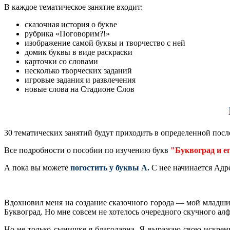
В каждое тематическое занятие входит:
сказочная история о букве
рубрика «Поговорим?!»
изображение самой буквы и творчество с ней
домик буквы в виде раскраски
карточки со словами
несколько творческих заданий
игровые задания и развлечения
новые слова на Стадионе Слов
30 тематических занятий будут приходить в определенной после
Все подробности о пособии по изучению букв
"Буквоград и е
А пока вы можете
погостить у буквы А.
С нее начинается Адре
Вдохновил меня на создание сказочного города — мой младший
Буквоград. Но мне совсем не хотелось очередного скучного алф
Но не только сынишке я благодарна. Я выражаю свою искре