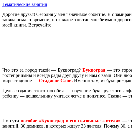
Тематические занятия
Дорогие друзья! Сегодня у меня значимое событие. Я с замир
заняла немало времени, но каждое занятие мне безумно дорого
моей книги. Встречайте
Что это за город такой — Буквоград?
Буквоград
— это город
гостеприимны и всегда рады друг другу и нам с вами. Они лю
мире стадионе —
Стадионе Слов.
Именно там, из букв рождаю
Цель создания этого пособия — изучение букв русского алф
ребенку — дошкольнику учиться легче и понятнее. Сказка — эт
По сути
пособие «Буквоград и его сказочные жители»
— это
занятий, 30 домиков, в которых живут 33 жителя. Почему 30, а 