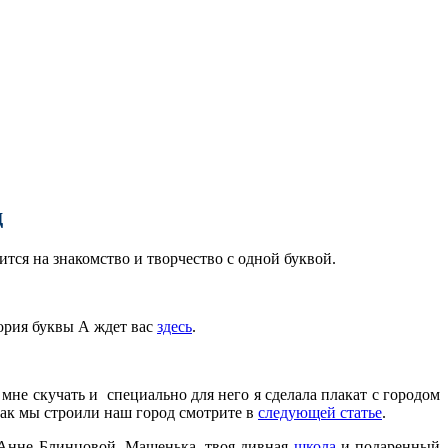
д
тся на знакомство и творчество с одной буквой.
тория буквы А ждет вас
здесь
.
не скучать и специально для него я сделала плакат с городом
 как мы строили наш город смотрите в
следующей статье
.
 Анне Блинцовой. Машенька, твоя дивная
школа
и подаренный