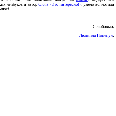
ких лэпбуков и автор
блога «Это интересно!»
, умело воплотила
ьшое!
С любовью,
Людмила Поцепун
.