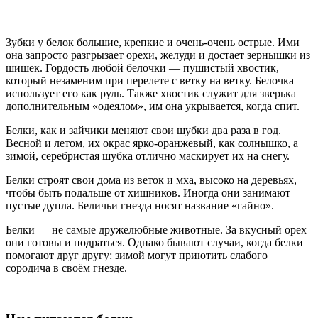
Зубки у белок большие, крепкие и очень-очень острые. Ими
она запросто разгрызает орехи, желуди и достает зернышки из
шишек. Гордость любой белочки — пушистый хвостик,
который незаменим при перелете с ветку на ветку. Белочка
использует его как руль. Также хвостик служит для зверька
дополнительным «одеялом», им она укрывается, когда спит.
Белки, как и зайчики меняют свои шубки два раза в год.
Весной и летом, их окрас ярко-оранжевый, как солнышко, а
зимой, серебристая шубка отлично маскирует их на снегу.
Белки строят свои дома из веток и мха, высоко на деревьях,
чтобы быть подальше от хищников. Иногда они занимают
пустые дупла. Беличьи гнезда носят название «гайно».
Белки — не самые дружелюбные животные. За вкусный орех
они готовы и подраться. Однако бывают случаи, когда белки
помогают друг другу: зимой могут приютить слабого
сородича в своём гнезде.