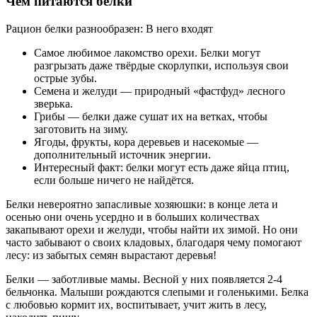
Чем питаются белки
Рацион белки разнообразен: В него входят
Самое любимое лакомство орехи. Белки могут
разгрызать даже твёрдые скорлупки, используя свои
острые зубы.
Семена и желуди — природный «фастфуд» лесного
зверька.
Грибы — белки даже сушат их на ветках, чтобы
заготовить на зиму.
Ягоды, фрукты, кора деревьев и насекомые —
дополнительный источник энергии.
Интересный факт: белки могут есть даже яйца птиц,
если больше ничего не найдётся.
Белки невероятно запасливые хозяюшки: в конце лета и
осенью они очень усердно и в больших количествах
закапывают орехи и желуди, чтобы найти их зимой. Но они
часто забывают о своих кладовых, благодаря чему помогают
лесу: из забытых семян вырастают деревья!
Белки — заботливые мамы. Весной у них появляется 2-4
бельчонка. Малыши рождаются слепыми и голенькими. Белка
с любовью кормит их, воспитывает, учит жить в лесу,