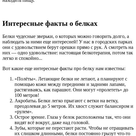
находить пищу.
Интересные факты о белках
Белки чудесные зверьки, о которых можно говорить долго, а
наблюдать за ними еще интересней! У нас в городских парках
они с удовольствием берут орешки прямо с рук. А смотреть на
них — одно удовольствие: настоящая белкотерапия, потом так
легко и спокойно...
Вот какие еще интересные факты про белку нам известны:
«Полёты». Летающие белки не летают, а планируют с
помощью кожи между передними и задними лапами,
растягиваясь, как парашют. Они могут «пролететь» до
100 метров!
Акробаты
.
Белки легко прыгают с ветки на ветку,
преодолевая до 5 метров. Их хвост служит балансиром и
«рулем».
Острое зрение. Глаза у белок расположены так, что они
видят всё вокруг, даже над головой.
Зубы, которые не перестают расти. Чтобы не отращивать
их слишком длинными, белки постоянно грызут что-то