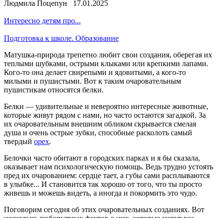
Людмила Поцепун 17.01.2025
Интересно детям про...
Подготовка к школе. Образование
Матушка-природа трепетно любит свои создания, оберегая их
теплыми шубками, острыми клыками или крепкими лапами.
Кого-то она делает свирепыми и ядовитыми, а кого-то
милыми и пушистыми. Вот к таким очаровательным
пушистикам относятся белки.
Белки — удивительные и невероятно интересные животные,
которые живут рядом с нами, но часто остаются загадкой. За
их очаровательным внешним обликом скрывается смелая
душа и очень острые зубки, способные расколоть самый
твердый
орех
.
Белочки часто обитают в городских парках и я бы сказала,
оказывает нам психологическую помощь. Ведь трудно устоять
пред их очарованием: сердце тает, а губы сами расплываются
в улыбке... И становится так хорошо от того, что ты просто
живешь и можешь видеть, а иногда и покормить это чудо.
Поговорим сегодня об этих очаровательных созданиях. Вот