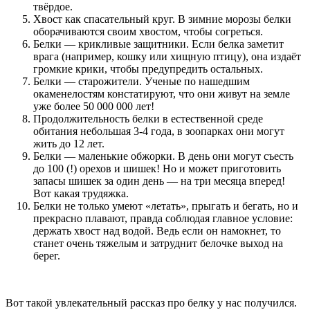
твёрдое.
Хвост как спасательный круг. В зимние морозы белки
оборачиваются своим хвостом, чтобы согреться.
Белки — крикливые защитники. Если белка заметит
врага (например, кошку или хищную птицу), она издаёт
громкие крики, чтобы предупредить остальных.
Белки — старожители. Ученые по нашедшим
окаменелостям констатируют, что они живут на земле
уже более 50 000 000 лет!
Продолжительность белки в естественной среде
обитания небольшая 3-4 года, в зоопарках они могут
жить до 12 лет.
Белки — маленькие обжорки. В день они могут съесть
до 100 (!) орехов и шишек! Но и может приготовить
запасы шишек за один день — на три месяца вперед!
Вот какая трудяжка.
Белки не только умеют «летать», прыгать и бегать, но и
прекрасно плавают, правда соблюдая главное условие:
держать хвост над водой. Ведь если он намокнет, то
станет очень тяжелым и затруднит белочке выход на
берег.
Вот такой увлекательный рассказ про белку у нас получился.