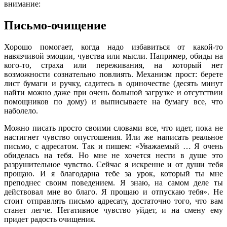
внимание:
Письмо-очищение
Хорошо помогает, когда надо избавиться от какой-то
навязчивой эмоции, чувства или мысли. Например, обиды на
кого-то, страха или переживания, на который нет
возможности сознательно повлиять. Механизм прост: берете
лист бумаги и ручку, садитесь в одиночестве (десять минут
найти можно даже при очень большой загрузке и отсутствии
помощников по дому) и выписываете на бумагу все, что
наболело.
Можно писать просто своими словами все, что идет, пока не
настигнет чувство опустошения. Или же написать реальное
письмо, с адресатом. Так и пишем: «Уважаемый … Я очень
обиделась на тебя. Но мне не хочется нести в душе это
разрушительное чувство. Сейчас я искренне и от души тебя
прощаю. И я благодарна тебе за урок, который ты мне
преподнес своим поведением. Я знаю, на самом деле ты
действовал мне во благо. Я прощаю и отпускаю тебя». Не
стоит отправлять письмо адресату, достаточно того, что вам
станет легче. Негативное чувство уйдет, и на смену ему
придет радость очищения.