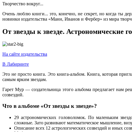
Творчество вокруг...
Очень люблю книги... это, конечно, не секрет, но когда ты д
новинки издательства «Манн, Иванов и Фербер» из мира творч
От звезды к звезде. Астрономические г
На сайте издательства
В Лабиринте
Это не просто книга. Это книга-альбом. Книга, которая приг
самым ярким звездам.
Гарет Мур — создательница этого альбома предлагает нам ре
созвездий.
Что в альбоме «От звезды к звезде»?
29 астрономических головоломок. По маленьким звездо
сложные. Зато развивают математическое мышление, визу
Описание всех 12 астрологических созвездий и иных созв