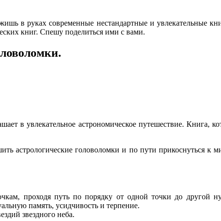
ержишь в руках современные нестандартные и увлекательные кни
еских книг. Спешу поделиться ими с вами.
оловоломки.
лашает в увлекательное астрономическое путешествие. Книга, ко
шить астрологические головоломки и по пути прикоснуться к ми
чкам, проходя путь по порядку от одной точки до другой ну
альную память, усидчивость и терпение.
ездий звездного неба.