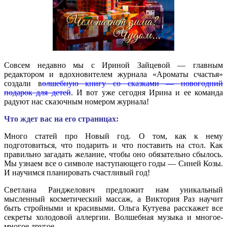
Совсем недавно мы с Ириной Зайцевой — главным
редактором и вдохновителем журнала «Ароматы счастья»
создали в
олшебную книгу со сказками — новогодний
подарок для детей
. И вот уже сегодня Ирина и ее команда
радуют нас сказочным номером журнала!
Что ждет вас на его страницах:
Много статей про Новый год. О том, как к нему
подготовиться, что подарить и что поставить на стол. Как
правильно загадать желание, чтобы оно обязательно сбылось.
Мы узнаем все о символе наступающего годы — Синей Козы.
И научимся планировать счастливый год!
Светлана Ранджелович предложит нам уникальный
мысленный косметический массаж, а Виктория Раз научит
быть стройными и красивыми. Ольга Кутуева расскажет все
секреты холодовой аллергии. Волшебная музыка и многое-
многое другое...