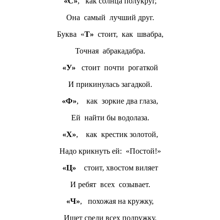
«С»
, как солнца полукруг,
Она самый лучший друг.
Буква «
Т»
стоит, как швабра,
Точная абракадабра.
«У»
стоит почти рогаткой
И прикинулась загадкой.
«Ф»
, как зоркие два глаза,
Ей найти бы водолаза.
«Х»
, как крестик золотой,
Надо крикнуть ей: «Постой!»
«Ц»
стоит, хвостом виляет
И ребят всех созывает.
«Ч»
, похожая на кружку,
Ищет среди всех подружку.