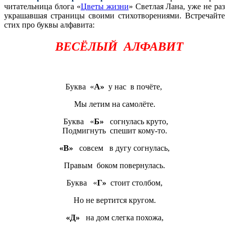
читательница блога «
Цветы жизни
» Светлая Лана, уже не раз
украшавшая страницы своими стихотворениями. Встречайте
стих про буквы алфавита:
ВЕСЁЛЫЙ АЛФАВИТ
Буква «
А»
у нас в почёте,
Мы летим на самолёте.
Буква «
Б»
согнулась круто,
Подмигнуть спешит кому-то.
«В»
совсем в дугу согнулась,
Правым боком повернулась.
Буква «
Г»
стоит cтолбом,
Но не вертится кругом.
«Д»
на дом слегка похожа,