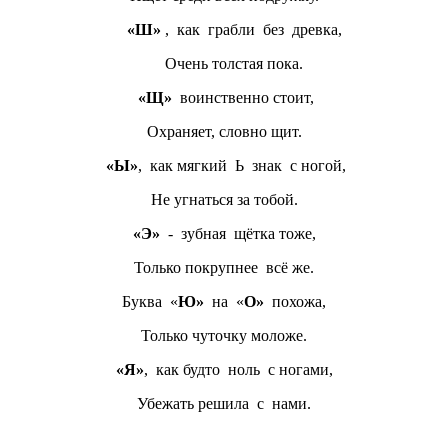
«Ш»
, как грабли без древка,
Очень толстая пока.
«Щ»
воинственно стоит,
Охраняет, словно щит.
«Ы»
, как мягкий Ь знак с ногой,
Не угнаться за тобой.
«Э»
- зубная щётка тоже,
Только покрупнее всё же.
Буква «
Ю»
на «
О»
похожа,
Только чуточку моложе.
«Я»
, как будто ноль с ногами,
Убежать решила с нами.