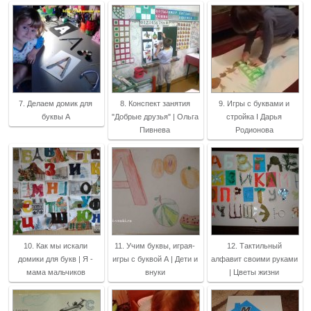
7. Делаем домик для
8. Конспект занятия
9. Игры с буквами и
буквы А
"Добрые друзья" | Ольга
стройка I Дарья
Пивнева
Родионова
10. Как мы искали
11. Учим буквы, играя-
12. Тактильный
домики для букв | Я -
игры с буквой А | Дети и
алфавит своими руками
мама мальчиков
внуки
| Цветы жизни