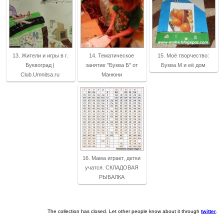
13. Жители и игры в г.
14. Тематическое
15. Моё творчество:
Буквоград |
занятие "Буква Б" от
Буква М и её дом
Club.Umnitsa.ru
Манюни
16. Мама играет, детки
учатся. СКЛАДОВАЯ
РЫБАЛКА
The collection has closed. Let other people know about it through
twitter
.