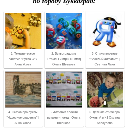
по городу Буквоград:
1. Тематическое
2. Буквоградские
3. Стихотворение
занятие "Буква О" /
штампы и игры с ними|
"Веселый алфавит" |
Анна Усова
Ольга Шевцова
Светлая Лана
4. Сказка про буквы
5. Алфавит своими
6. Детские стихи про
"Чудесное спасение" |
руками - поезд | Ольга
буквы А и К | Оксана
Анна Усова
Шевцова
Белоусова