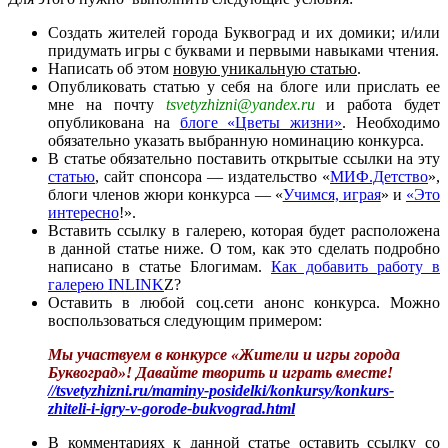
Создать жителей города Буквоград и их домики; и/или
придумать игры с буквами и первыми навыками чтения.
Написать об этом
новую уникальную статью
.
Опубликовать статью у себя на блоге или прислать ее
мне на почту
tsvetyzhizni@yandex.ru
и работа будет
опубликована на
блоге «Цветы жизни»
. Необходимо
обязательно указать выбранную номинацию конкурса.
В статье обязательно поставить открытые ссылки на эту
статью
, сайт спонсора — издательство «
МИФ.Детство
»,
блоги членов жюри конкурса — «
Учимся, играя
» и
«Это
интересно
!».
Вставить ссылку в галерею, которая будет расположена
в данной статье ниже. О том, как это сделать подробно
написано в статье Блогимам.
Как добавить работу в
галерею INLINK
Z?
Оставить в любой соц.сети анонс конкурса. Можно
воспользоваться следующим примером:
Мы участвуем в конкурсе «Жители и игры города
Буквоград»! Давайте творить и играть вместе!
//tsvetyzhizni.ru/maminy-posidelki/konkursy/konkurs-
zhiteli-i-igry-v-gorode-bukvograd.html
В комментариях к данной статье оставить ссылку со