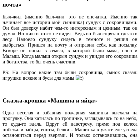
почта»
Был-жил (именно был-жил, это не опечатка. Именно так
начинает все истории мой сынишка) сундук с сокровищами.
Он был доверху набит чем-то интересным и ценным, так он
думал. Но никто этого не видел. Ведь он был спрятан где-то в
лесу. Надоело сундуку сидеть в темноте и решил он
выбраться. Пришел на почту и отправил себя, как посылку.
Вскоре он попал в семью, в которой были мама, папа и
Малыш. Когда малыш открыл сундук и увидел его сокровища
и богатства, то бы очень счастлив.
PS: На вопрос какие там были сокровища, сынок сказал:
игрушки всякие и бусы для мамы
Сказка-крошка «Машина и яйца»
Одна веселая и забавная пожарная машинка выехала на
прогулку. Она катилась по тропинке, заглядываясь то на небо,
то куда-то вдаль. Вдруг ей навстречу, прямо под колеса
побежали зайцы, еноты, белки... Машинка в ужасе еле успела
остановиться перед зверями. И только остановившись, она