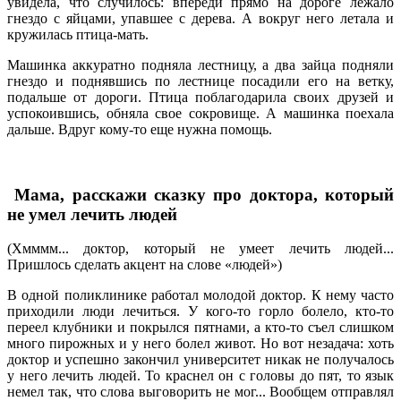
увидела, что случилось: впереди прямо на дороге лежало
гнездо с яйцами, упавшее с дерева. А вокруг него летала и
кружилась птица-мать.
Машинка аккуратно подняла лестницу, а два зайца подняли
гнездо и поднявшись по лестнице посадили его на ветку,
подальше от дороги. Птица поблагодарила своих друзей и
успокоившись, обняла свое сокровище. А машинка поехала
дальше. Вдруг кому-то еще нужна помощь.
Мама, расскажи сказку про доктора, который
не умел лечить людей
(Хмммм... доктор, который не умеет лечить людей...
Пришлось сделать акцент на слове «людей»)
В одной поликлинике работал молодой доктор. К нему часто
приходили люди лечиться. У кого-то горло болело, кто-то
переел клубники и покрылся пятнами, а кто-то съел слишком
много пирожных и у него болел живот. Но вот незадача: хоть
доктор и успешно закончил университет никак не получалось
у него лечить людей. То краснел он с головы до пят, то язык
немел так, что слова выговорить не мог... Вообщем отправлял