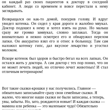
он каждый раз своих пациентов к доктору в соседний
кабинет. А люди со временем и вовсе перестали к нему
заглядывать.
Возвращался он как-то домой, понурив голову. И вдруг
увидел котенка. Он сидел у края дороги и жалобно мяукал.
Доктор подошел к нему и хотел взять на руки. Но малыш
сразу же громко замяукал, словно заплакал. Тогда он
внимательно и нежно осмотрел его и обнаружил перелом
лапки. Он аккуратно взял его и отнес в больницу. Там сам
наложил котенку гипс, дал вкусное лекарство и угостил
молоком.
Вскоре котенок был здоров и быстро бегал на всех лапках. Он
остался жить у доктора. А сам доктор с тех пор понял, что он
не может лечить людей, но отлично лечит животных! И стал
отличным ветеринаром!
Вот такие сказки-крошки у нас получились. Главное —
обязательно записывайте сразу свои семейные сказки. Я
жалею, что многие наши сказки не были записаны, а теперь,
увы, забыты. Но, зато, рождаются новые! И каждая сказка —
мамина или ребенка — это маленькое чудо! Обязательно