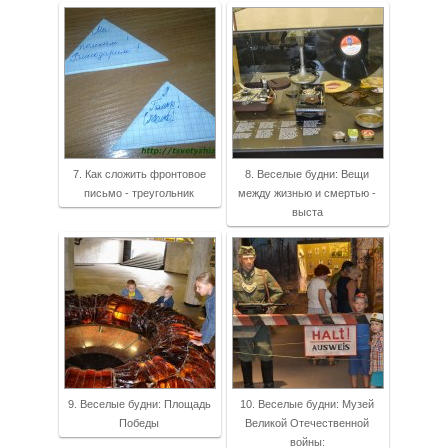
7. Как сложить фронтовое
8. Веселые будни: Вещи
письмо - треугольник
между жизнью и смертью -
выста
9. Веселые будни: Площадь
10. Веселые будни: Музей
Победы
Великой Отечественной
войны: