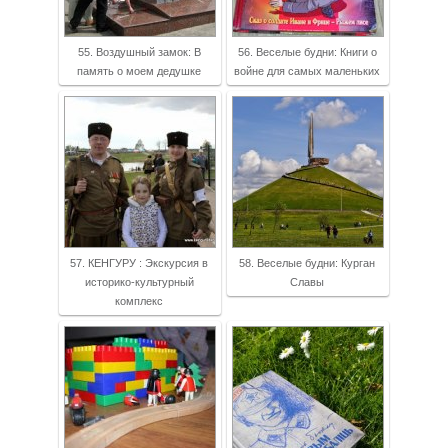
55. Воздушный замок: В
56. Веселые будни: Книги о
память о моем дедушке
войне для самых маленьких
57. КЕНГУРУ : Экскурсия в
58. Веселые будни: Курган
историко-культурный
Славы
комплекс