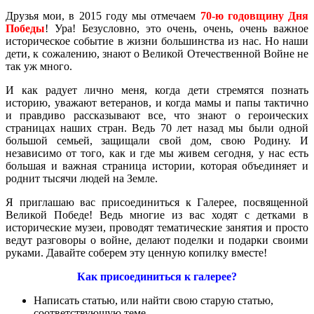
Друзья мои, в 2015 году мы отмечаем
70-ю годовщину Дня
Победы
! Ура! Безусловно, это очень, очень, очень важное
историческое событие в жизни большинства из нас. Но наши
дети, к сожалению, знают о Великой Отечественной Войне не
так уж много.
И как радует лично меня, когда дети стремятся познать
историю, уважают ветеранов, и когда мамы и папы тактично
и правдиво рассказывают все, что знают о героических
страницах наших стран. Ведь 70 лет назад мы были одной
большой семьей, защищали свой дом, свою Родину. И
независимо от того, как и где мы живем сегодня, у нас есть
большая и важная страница истории, которая объединяет и
роднит тысячи людей на Земле.
Я приглашаю вас присоединиться к Галерее, посвященной
Великой Победе! Ведь многие из вас ходят с детками в
исторические музеи, проводят тематические занятия и просто
ведут разговоры о войне, делают поделки и подарки своими
руками. Давайте соберем эту ценную копилку вместе!
Как присоединиться к галерее?
Написать статью, или найти свою старую статью,
соответствующую теме.