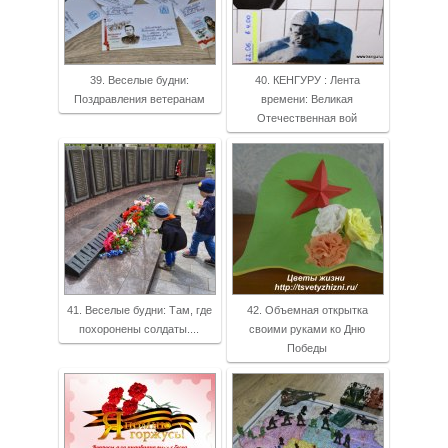
39. Веселые будни:
40. КЕНГУРУ : Лента
Поздравления ветеранам
времени: Великая
Отечественная вой
41. Веселые будни: Там, где
42. Объемная открытка
похоронены солдаты....
своими руками ко Дню
Победы