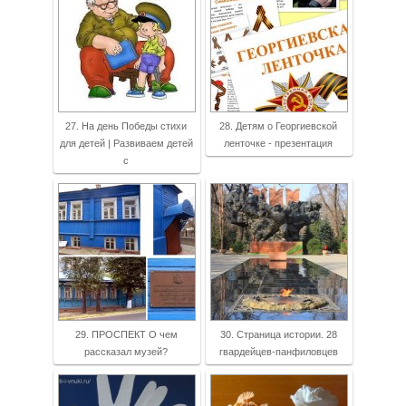
27. На день Победы стихи
28. Детям о Георгиевской
для детей | Развиваем детей
ленточке - презентация
с
29. ПРОСПЕКТ О чем
30. Страница истории. 28
рассказал музей?
гвардейцев-панфиловцев