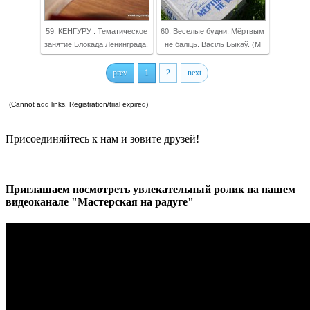
59. КЕНГУРУ : Тематическое
60. Веселые будни: Мёртвым
занятие Блокада Ленинграда.
не баліць. Васіль Быкаў. (М
prev
1
2
next
(Cannot add links. Registration/trial expired)
Присоединяйтесь к нам и зовите друзей!
Приглашаем посмотреть увлекательный ролик на нашем
видеоканале "Мастерская на радуге"