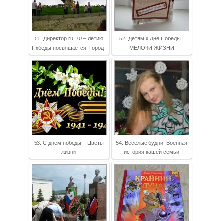
51. Директор.ru: 70 – летию
52. Детям о Дне Победы |
Победы посвящается. Город-
МЕЛОЧИ ЖИЗНИ
53. С днем победы! | Цветы
54. Веселые будни: Военная
жизни
история нашей семьи