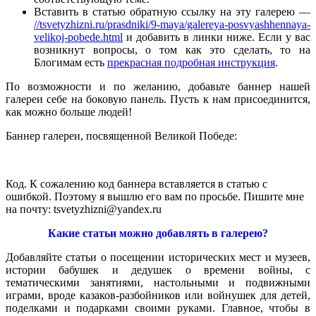
Вставить в статью обратную ссылку на эту галерею —
//tsvetyzhizni.ru/prasdniki/9-maya/galereya-posvyashhennaya-
velikoj-pobede.html
и добавить в линки ниже. Если у вас
возникнут вопросы, о том как это сделать, то на
Блогимам есть
прекрасная подробная инструкция
.
По возможности и по желанию, добавьте баннер нашей
галереи себе на боковую панель. Пусть к нам присоединится,
как можно больше людей!
Баннер галереи, посвященной Великой Победе:
Код. К сожалению код баннера вставляется в статью с
ошибкой. Поэтому я вышлю его вам по просьбе. Пишите мне
на почту: tsvetyzhizni@yandex.ru
Какие статьи можно добавлять в галерею?
Добавляйте статьи о посещении исторических мест и музеев,
истории бабушек и дедушек о времени войны, с
тематическими занятиями, настольными и подвижными
играми, вроде казаков-разбойников или войнушек для детей,
поделками и подарками своими руками. Главное, чтобы в