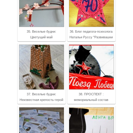
35. Веселые будни:
36. Блог педагога-психолога
Цветущий май
Натальи Руссу "Развивашки
37. Веселые будни:
38. ПРОСПЕКТ :
Неизвестная крепость-герой
мемориальный состав