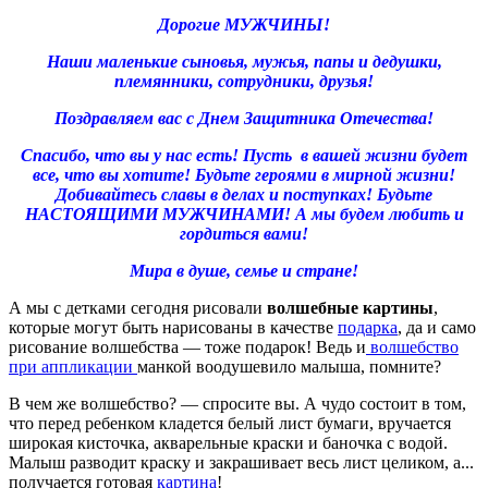
Дорогие МУЖЧИНЫ!
Наши маленькие сыновья, мужья, папы и дедушки,
племянники, сотрудники, друзья!
Поздравляем вас с Днем Защитника Отечества!
Спасибо, что вы у нас есть! Пусть в вашей жизни будет
все, что вы хотите! Будьте героями в мирной жизни!
Добивайтесь славы в делах и поступках! Будьте
НАСТОЯЩИМИ МУЖЧИНАМИ! А мы будем любить и
гордиться вами!
Мира в душе, семье и стране!
А мы с детками сегодня рисовали
волшебные картины
,
которые могут быть нарисованы в качестве
подарка
, да и само
рисование волшебства — тоже подарок! Ведь и
волшебство
при аппликации
манкой воодушевило малыша, помните?
В чем же волшебство? — спросите вы. А чудо состоит в том,
что перед ребенком кладется белый лист бумаги, вручается
широкая кисточка, акварельные краски и баночка с водой.
Малыш разводит краску и закрашивает весь лист целиком, а...
получается готовая
картина
!