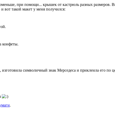
поменьше, при помощи... крышек от кастрюль разных размеров. 
и вот такой макет у меня получился:
гой.
а конфеты.
, изготовила символичный знак Мерседеса и приклеила его по ц
я
бумаги
.