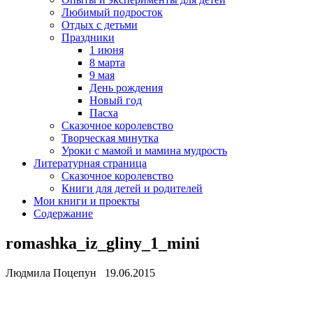
Любимый подросток
Отдых с детьми
Праздники
1 июня
8 марта
9 мая
День рождения
Новый год
Пасха
Сказочное королевство
Творческая минутка
Уроки с мамой и мамина мудрость
Литературная страница
Сказочное королевство
Книги для детей и родителей
Мои книги и проекты
Содержание
romashka_iz_gliny_1_mini
Людмила Поцепун 19.06.2015