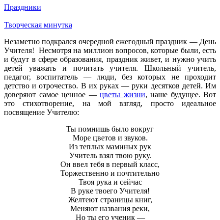
Праздники
Творческая минутка
Незаметно подкрался очередной ежегодный праздник — День
Учителя! Несмотря на миллион вопросов, которые были, есть
и будут в сфере образования, праздник живет, и нужно учить
детей уважать и почитать учителя. Школьный учитель,
педагог, воспитатель — люди, без которых не проходит
детство и отрочество. В их руках — руки десятков детей. Им
доверяют самое ценное —
цветы жизни
, наше будущее. Вот
это стихотворение, на мой взгляд, просто идеальное
посвящение Учителю:
Ты помнишь было вокруг
Море цветов и звуков.
Из теплых маминых рук
Учитель взял твою руку.
Он ввел тебя в первый класс,
Торжественно и почтительно
Твоя рука и сейчас
В руке твоего Учителя!
Желтеют страницы книг,
Меняют названия реки,
Но ты его ученик —