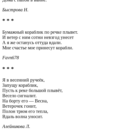
Быстрова Н.
* * *
Бумажный кораблик по речке плывет.
И ветер с ним сотни невзгод унесет
А я же останусь оттуда вдали.
Мне счастье мое принесут корабли.
Favn678
* * *
Я в весенний ручеёк,
Запущу кораблик,
Пусть к реке большой плывёт,
Весело сигналит.
На борту его — Весна,
Ветерочек гонит,
Полон трюм его тепла,
Вдаль волна уносит.
Алейникова Л.