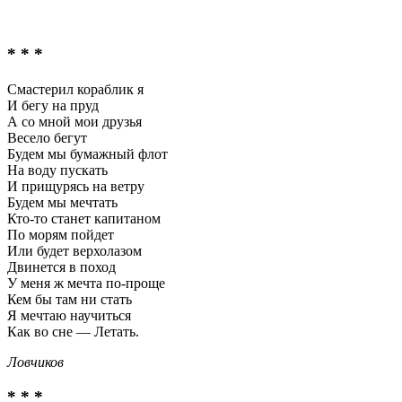
* * *
Смастерил кораблик я
И бегу на пруд
А со мной мои друзья
Весело бегут
Будем мы бумажный флот
На воду пускать
И прищурясь на ветру
Будем мы мечтать
Кто-то станет капитаном
По морям пойдет
Или будет верхолазом
Двинется в поход
У меня ж мечта по-проще
Кем бы там ни стать
Я мечтаю научиться
Как во сне — Летать.
Ловчиков
* * *