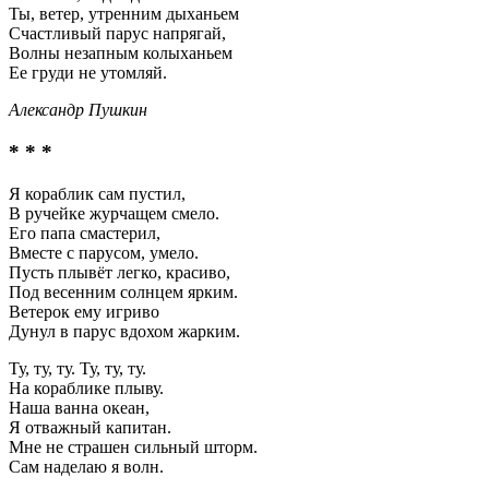
Ты, ветер, утренним дыханьем
Счастливый парус напрягай,
Волны незапным колыханьем
Ее груди не утомляй.
Александр Пушкин
* * *
Я кораблик сам пустил,
В ручейке журчащем смело.
Его папа смастерил,
Вместе с парусом, умело.
Пусть плывёт легко, красиво,
Под весенним солнцем ярким.
Ветерок ему игриво
Дунул в парус вдохом жарким.
Ту, ту, ту. Ту, ту, ту.
На кораблике плыву.
Наша ванна океан,
Я отважный капитан.
Мне не страшен сильный шторм.
Сам наделаю я волн.