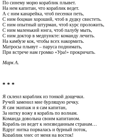
По синему морю кораблик плывет.
На нем капитан, что кораблик ведет.
А с ним канарейка, чтоб песенки петь,
С ним боцман хороший, чтоб в дудку свистеть.
С ним опытный штурман, чтоб курс проложить,
С ним маленький юнга, чтоб палубу мыть,
С ним доктор в медпункте: команду лечить.
На камбузе кок, чтобы всех накормить.
Матросы плывут – паруса поднимать,
При встрече нам громко «Ура!» прокричать.
Марк А.
* * *
Я склеил кораблик из тонкой дощечки.
Ручей заменил мне бурлящую речку.
Я сам экипаж и я сам капитан,
За нитку вожу я корабль по волнам.
Команда довольна своим капитаном.
Корабль он ведет к неизведанным странам…
Вдруг нитка порвалась и бурный поток,
Кораблик унес от меня на восток!