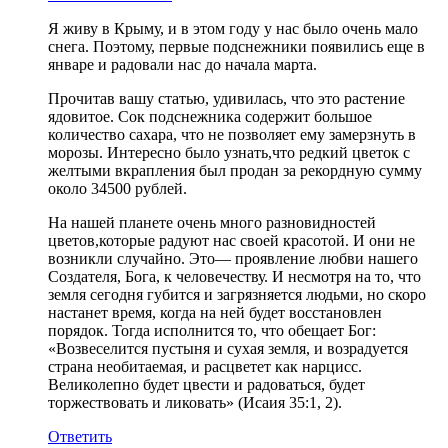
Я живу в Крыму, и в этом году у нас было очень мало
снега. Поэтому, первые подснежники появились еще в
январе и радовали нас до начала марта.
Прочитав вашу статью, удивилась, что это растение
ядовитое. Сок подснежника содержит большое
количество сахара, что не позволяет ему замерзнуть в
морозы. Интересно было узнать,что редкий цветок с
желтыми вкрапления был продан за рекордную сумму
около 34500 рублей.
На нашей планете очень много разновидностей
цветов,которые радуют нас своей красотой. И они не
возникли случайно. Это— проявление любви нашего
Создателя, Бога, к человечеству. И несмотря на то, что
земля сегодня губится и загрязняется людьми, но скоро
настанет время, когда на ней будет восстановлен
порядок. Тогда исполнится то, что обещает Бог:
«Возвеселится пустыня и сухая земля, и возрадуется
страна необитаемая, и расцветет как нарцисс.
Великолепно будет цвести и радоваться, будет
торжествовать и ликовать» (Исаия 35:1, 2).
Ответить