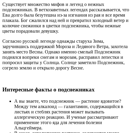
Существует множество мифов и легенд о нежных
подснежниках. В ветхозаветных легендах рассказывается, что
Ева долго была безутешна из-за изгнания из рая и все время
плакала. Бог сжалился над ней и превратил холодный ветер и
колючие снежинки в цветки подснежника, чтобы нежные
цветы порадовали девушку.
Согласно русской легенде однажды старуха Зима,
заручившись поддержкой Мороза и Ледяного Ветра, захотела
занять место Весны. Однако именно смелый Подснежник
поднялся вопреки снегам и морозам, расправил лепестки и
попросил защиты у Солнца. Солнце заметило Подснежник,
согрело землю и открыло дорогу Весне.
Интересные факты о подснежниках
А вы знаете, что подснежник — растение ядовитое?
Между тем алкалоид — галантамин, содержащийся в
листьях и стеблях растения может вызывать
аллергическую реакцию. И ученые рассматривают
применение этого яда для лечения болезни
Альцгеймера.