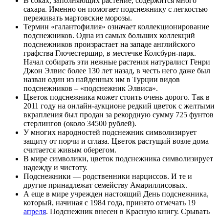
В соках, заполняющих растение, содержится много
сахара. Именно он помогает подснежнику с легкостью
переживать мартовские морозы.
Термин «галантофилия» означает коллекционирование
подснежников. Одна из самых больших коллекций
подснежников произрастает на западе английского
графства Глочестершир, в местечке Колсбурн-парк.
Начал собирать эти нежные растения натуралист Генри
Джон Элвис более 130 лет назад, в честь него даже был
назван один из найденных им в Турции видов
подснежников – «подснежник Элвиса».
Цветок подснежника может стоить очень дорого. Так в
2011 году на онлайн-аукционе редкий цветок с желтыми
вкрапления был продан за рекордную сумму 725 фунтов
стерлингов (около 34500 рублей).
У многих народностей подснежник символизирует
защиту от порчи и сглаза. Цветок растущий возле дома
считается живым оберегом.
В мире символики, цветок подснежника символизирует
надежду и чистоту.
Подснежники — родственники нарциссов. И те и
другие принадлежат семейству Амариллисовых.
А еще в мире учрежден настоящий День подснежника,
который, начиная с 1984 года, принято отмечать 19
апреля
. Подснежник внесен в Красную книгу. Срывать