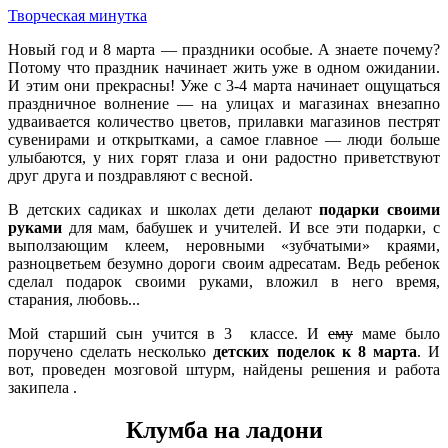
Творческая минутка
Новый год и 8 марта — праздники особые. А знаете почему?
Потому что праздник начинает жить уже в одном ожидании.
И этим они прекрасны! Уже с 3-4 марта начинает ощущаться
праздничное волнение — на улицах и магазинах внезапно
удваивается количество цветов, прилавки магазинов пестрят
сувенирами и открытками, а самое главное — люди больше
улыбаются, у них горят глаза и они радостно приветствуют
друг друга и поздравляют с весной.
В детских садиках и школах дети делают
подарки своими
руками
для мам, бабушек и учителей. И все эти подарки, с
выползающим клеем, неровными «зубчатыми» краями,
разноцветьем безумно дороги своим адресатам. Ведь ребенок
сделал подарок своими руками, вложил в него время,
старания, любовь...
Мой старший сын учится в 3 классе. И
ему
маме было
поручено сделать несколько
детских поделок к 8 марта
. И
вот, проведен мозговой штурм, найдены решения и работа
закипела .
Клумба на ладони