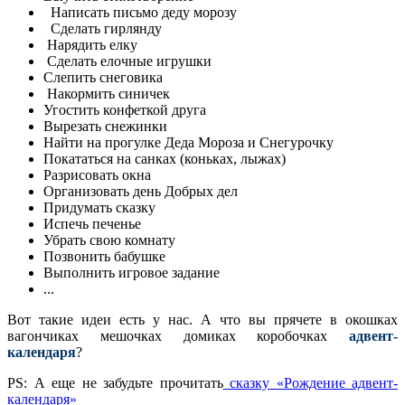
Написать письмо деду морозу
Сделать гирлянду
Нарядить елку
Сделать елочные игрушки
Слепить снеговика
Накормить синичек
Угостить конфеткой друга
Вырезать снежинки
Найти на прогулке Деда Мороза и Снегурочку
Покататься на санках (коньках, лыжах)
Разрисовать окна
Организовать день Добрых дел
Придумать сказку
Испечь печенье
Убрать свою комнату
Позвонить бабушке
Выполнить игровое задание
...
Вот такие идеи есть у нас. А что вы прячете в окошках
вагончиках мешочках домиках коробочках
адвент-
календаря
?
PS: А еще не забудьте прочитать
сказку «Рождение адвент-
календаря»