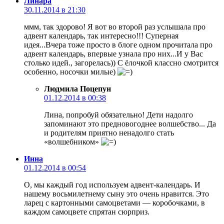
Линара
30.11.2014 в 21:30
ммм, так здорово! Я вот во второй раз услышала про
адвент календарь, так интересно!!! Суперная
идея...Вчера тоже просто в блоге одном прочитала про
адвент календарь, впервые узнала про них...И у Вас
столько идей., загорелась)) С ёлочкой классно смотрится
особенно, носочки милые)
Людмила Поцепун
01.12.2014 в 00:38
Лина, попробуй обязательно! Дети надолго
запоминают это предновогоднее волшебство... Да
и родителям приятно ненадолго стать
«волшебником»
Инна
01.12.2014 в 00:54
О, мы каждый год используем адвент-календарь. И
нашему восьмилетнему сыну это очень нравится. Это
ларец с картонными самоцветами — коробочками, в
каждом самоцвете спрятан сюрприз.