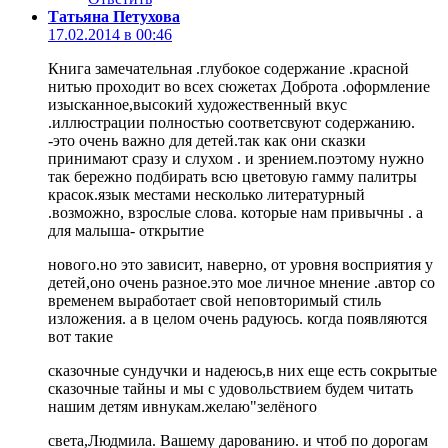
Татьяна Петухова
17.02.2014 в 00:46
Книга замечательная .глубокое содержание .красной
нитью проходит во всех сюжетах Доброта .оформление
изысканное,высокий художественный вкус
.иллюстрации полностью соответсвуют содержанию.
-это очень важно для детей.так как они сказки
принимают сразу и слухом . и зрением.поэтому нужно
так бережно подбирать всю цветовую гамму палитры
красок.язык местами несколько литературный
.возможно, взрослые слова. которые нам привычны . а
для малыша- открытие
нового.но это зависит, наверно, от уровня восприятия у
детей,оно очень разное.это мое личное мнение .автор со
временем выработает свой неповторимый стиль
изложения. а в целом очень радуюсь. когда появляются
вот такие
сказочные сундучки и надеюсь,в них еще есть сокрытые
сказочные тайны и мы с удовольствием будем читать
нашим детям ивнукам.желаю"зелёного
света,Людмила. Вашему дарованию. и чтоб по дорогам