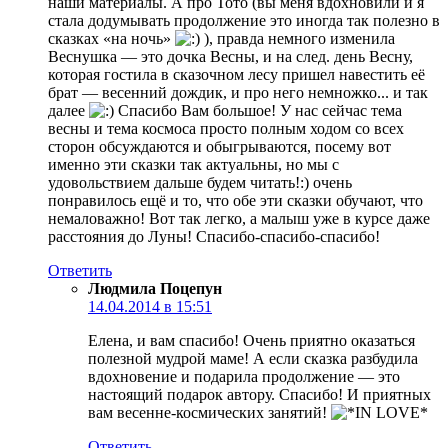
наши материалы. А про Тото (вы меня вдохновили и я
стала додумывать продолжение это иногда так полезно в
сказках «на ночь»
), правда немного изменила
Веснушка — это дочка Весны, и на след. день Весну,
которая гостила в сказочном лесу пришел навестить её
брат — весенний дождик, и про него немножко... и так
далее
Спасибо Вам большое! У нас сейчас тема
весны и тема космоса просто полным ходом со всех
сторон обсуждаются и обыгрываются, посему вот
именно эти сказки так актуальны, но мы с
удовольствием дальше будем читать!:) очень
понравилось ещё и то, что обе эти сказки обучают, что
немаловажно! Вот так легко, а малыш уже в курсе даже
расстояния до Луны! Спасибо-спасибо-спасибо!
Ответить
Людмила Поцепун
14.04.2014 в 15:51
Елена, и вам спасибо! Очень приятно оказаться
полезной мудрой маме! А если сказка разбудила
вдохновение и подарила продолжение — это
настоящий подарок автору. Спасибо! И приятных
вам весенне-космических занятий!
Ответить