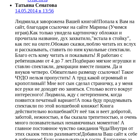
Татьяна Сенатова
14.05.2014 в 13:56
Людмила,я заворожена Вашей книгой!Попала к Вам на
сайт, благодаря ссылочке на сайте Марины (Учимся
играя).Как только увидела картиночку обложки и
прочитала название, дух захватило,"встала в стойку",
как пес на охоте.Обожаю сказки,люблю читать их вслух
и рассказывать, ставить по ним кукольные спектакли.
Благо есть кому читать и показывать! Я работаю с
ребятишками от 4 до 7 лет.Подбираю мягкие игрушки и
ставлю спектакли, декорации вместе пишем. Да и
внуков четверо. Обязательно размещу ссылочки! Такое
ЧУДО нельзя пропустить! А труд какой огромный и
кропотливый! Мне вот сын сделал страничку, а у меня
все руки не доходят ею заняться. Столько всего вокруг
интересного! Людмила, жду с нетерпением, когда
появится печатный вариант!А пока буду продумывать
спектакли по этой волшебной книжке! Книга
действительно волшебная!От неё так и веет добротой,
заботой, нежностью, я бы сказала трепетностью, и очень
много познавательных ненавязчивых моментов! А
главное постоянное чувство ожидания Чуда!Внутри от
этих сказок тепло разливается!Добавила Ваш сайт к себе
в избранное! Буду наведываться в гости. Благодарю за