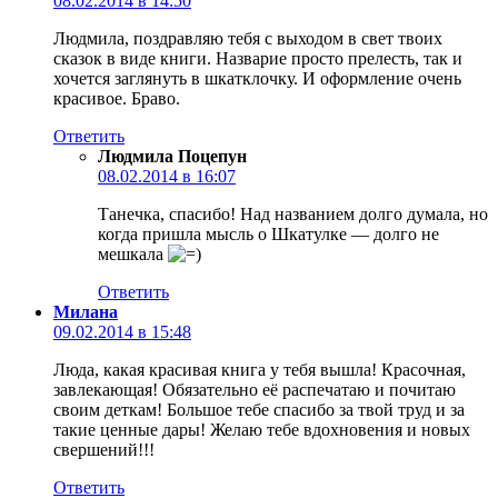
08.02.2014 в 14:50
Людмила, поздравляю тебя с выходом в свет твоих
сказок в виде книги. Назварие просто прелесть, так и
хочется заглянуть в шкатклочку. И оформление очень
красивое. Браво.
Ответить
Людмила Поцепун
08.02.2014 в 16:07
Танечка, спасибо! Над названием долго думала, но
когда пришла мысль о Шкатулке — долго не
мешкала
Ответить
Милана
09.02.2014 в 15:48
Люда, какая красивая книга у тебя вышла! Красочная,
завлекающая! Обязательно её распечатаю и почитаю
своим деткам! Большое тебе спасибо за твой труд и за
такие ценные дары! Желаю тебе вдохновения и новых
свершений!!!
Ответить