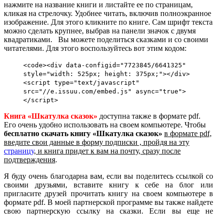
нажмите на название книги и листайте ее по страницам,
кликая на стрелочку. Удобнее читать, включив полноэкранное
изображение. Для этого кликните по книге. Сам шрифт текста
можно сделать крупнее, выбрав на панели значок с двумя
квадратиками. Вы можете поделиться сказками и со своими
читателями. Для этого воспользуйтесь вот этим кодом:
<code><div data-configid="7723845/6641325"
style="width: 525px; height: 375px;"></div>
<script type="text/javascript"
src="//e.issuu.com/embed.js" async="true">
</script>
Книга «Шкатулка сказок»
доступна также в формате pdf.
Его очень удобно использовать на своем компьютере. Чтобы
бесплатно скачать книгу «Шкатулка сказок»
в формате pdf,
введите свои данные в форму подписки , пройдя на эту
страницу
, и книга придет к вам на почту, сразу после
подтверждения
.
Я буду очень благодарна вам, если вы поделитесь ссылкой со
своими друзьями, вставите книгу к себе на блог или
пригласите друзей прочитать книгу на своем компьютере в
формате pdf. В моей партнерской программе вы также найдете
свою партнерскую ссылку на сказки. Если вы еще не