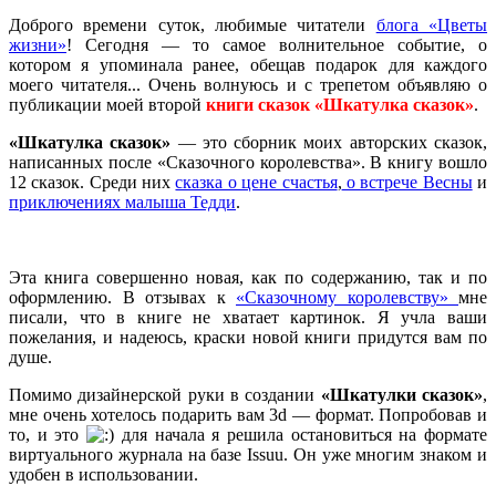
Доброго времени суток, любимые читатели
блога «Цветы
жизни»
! Сегодня — то самое волнительное событие, о
котором я упоминала ранее, обещав подарок для каждого
моего читателя... Очень волнуюсь и с трепетом объявляю о
публикации моей второй
книги сказок «Шкатулка сказок»
.
«Шкатулка сказок»
— это сборник моих авторских сказок,
написанных после «Сказочного королевства». В книгу вошло
12 сказок. Среди них
сказка о цене счастья
,
о встрече Весны
и
приключениях малыша Тедди
.
Эта книга совершенно новая, как по содержанию, так и по
оформлению. В отзывах к
«Сказочному королевству»
мне
писали, что в книге не хватает картинок. Я учла ваши
пожелания, и надеюсь, краски новой книги придутся вам по
душе.
Помимо дизайнерской руки в создании
«Шкатулки сказок»
,
мне очень хотелось подарить вам 3d — формат. Попробовав и
то, и это
для начала я решила остановиться на формате
виртуального журнала на базе Issuu. Он уже многим знаком и
удобен в использовании.