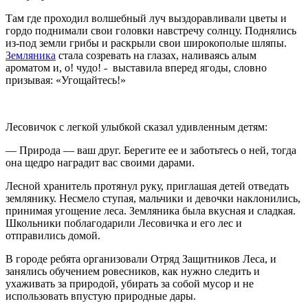
Там где проходил волшебный луч выздоравливали цветы и
гордо поднимали свои головки навстречу солнцу. Поднялись
из-под земли грибы и раскрыли свои широкополые шляпы.
Земляника
стала созревать на глазах, наливаясь алым
ароматом и, о! чудо! - выставила вперед ягоды, словно
призывая: «Угощайтесь!»
Лесовичок с легкой улыбкой сказал удивленным детям:
— Природа — ваш друг. Берегите ее и заботьтесь о ней, тогда
она щедро наградит вас своими дарами.
Лесной хранитель протянул руку, приглашая детей отведать
землянику. Несмело ступая, мальчики и девочки наклонились,
принимая угощение леса. Земляника была вкусная и сладкая.
Школьники поблагодарили Лесовичка и его лес и
отправились домой.
В городе ребята организовали Отряд Защитников Леса, и
занялись обучением ровесников, как нужно следить и
ухаживать за природой, убирать за собой мусор и не
использовать впустую природные дары.