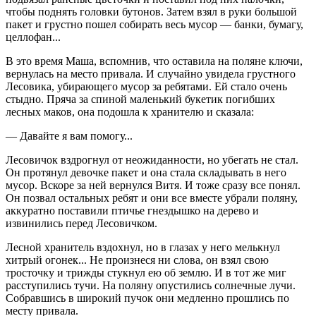
чтобы поднять головки бутонов. Затем взял в руки большой
пакет и грустно пошел собирать весь мусор — банки, бумагу,
целлофан...
В это время Маша, вспомнив, что оставила на поляне ключи,
вернулась на место привала. И случайно увидела грустного
Лесовика, убирающего мусор за ребятами. Ей стало очень
стыдно. Пряча за спиной маленький букетик погибших
лесных маков, она подошла к хранителю и сказала:
— Давайте я вам помогу...
Лесовичок вздрогнул от неожиданности, но убегать не стал.
Он протянул девочке пакет и она стала складывать в него
мусор. Вскоре за ней вернулся Витя. И тоже сразу все понял.
Он позвал остальных ребят и они все вместе убрали поляну,
аккуратно поставили птичье гнездышко на дерево и
извинились перед Лесовичком.
Лесной хранитель вздохнул, но в глазах у него мелькнул
хитрый огонек... Не произнеся ни слова, он взял свою
тросточку и трижды стукнул ею об землю. И в тот же миг
расступились тучи. На поляну опустились солнечные лучи.
Собравшись в широкий пучок они медленно прошлись по
месту привала.