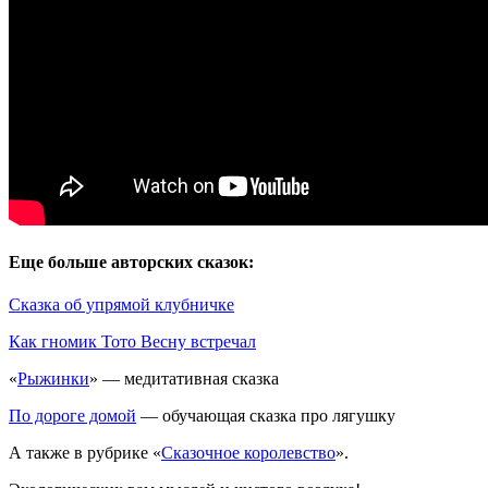
Еще больше авторских сказок:
Сказка об упрямой клубничке
Как гномик Тото Весну встречал
«
Рыжинки
» — медитативная сказка
По дороге домой
— обучающая сказка про лягушку
А также в рубрике «
Сказочное королевство
».