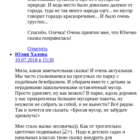
природе. И ведь место было довольно далекое от
города, туда не так много народа едет... но мусор
говорит гораздо красноречивее... И было очень
грустно...
Спасибо, Олечка! Очень приятно мне, что Юлечке
сказка понравилась!
Ответить
Юлия Халова
10.07.2018 в 15:30
Мила, какая замечательная сказка! И очень актуальная.
Мы часто сталкиваемся на прогулках по парку с
подобным безобразием. И убираем вместе с детьми за
нерадивыми шашлычниками оставленный мусор.
Просто удивляет, ну как можно? В парке, вдоль дорожек
у нас прикреплены большие мусорные пакеты, ну
неужели не собрать за собой, и не вынести? Всё рядом.
Так и хочется им сказать: «Бросая мусор, не забудьте
хрюкнуть!»
Мне стало жалко лесовичка)). Как от трогательно
цветочки подвязывал
. Надо в детских садах и
начальных классах твою сказку внедрить для