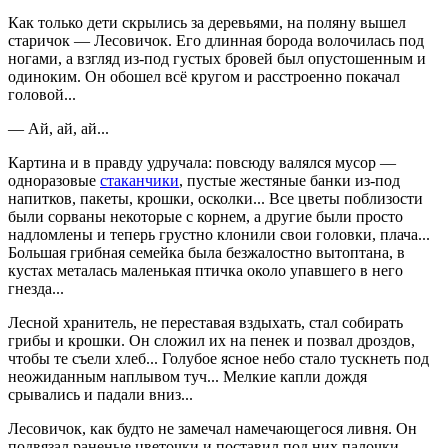
Как только дети скрылись за деревьями, на поляну вышел
старичок — Лесовичок. Его длинная борода волочилась под
ногами, а взгляд из-под густых бровей был опустошенным и
одиноким. Он обошел всё кругом и расстроенно покачал
головой...
— Ай, ай, ай...
Картина и в правду удручала: повсюду валялся мусор —
одноразовые
стаканчики
, пустые жестяные банки из-под
напитков, пакеты, крошки, осколки... Все цветы поблизости
были сорваны некоторые с корнем, а другие были просто
надломлены и теперь грустно клонили свои головки, плача...
Большая грибная семейка была безжалостно вытоптана, в
кустах металась маленькая птичка около упавшего в него
гнезда...
Лесной хранитель, не переставая вздыхать, стал собирать
грибы и крошки. Он сложил их на пенек и позвал дроздов,
чтобы те съели хлеб... Голубое ясное небо стало тускнеть под
неожиданным наплывом туч... Мелкие капли дождя
срывались и падали вниз...
Лесовичок, как будто не замечал намечающегося ливня. Он
подвязал раненые цветочки и поставил под них палочки,