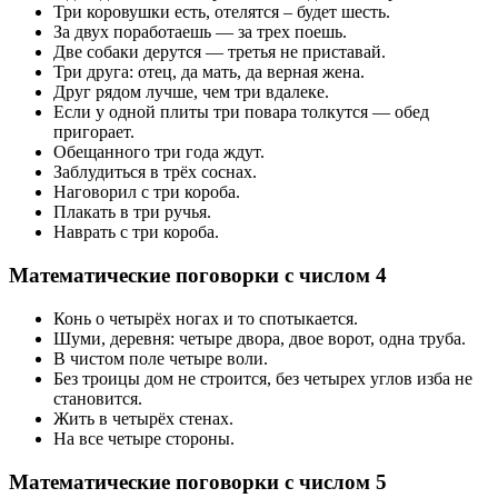
Три коровушки есть, отелятся – будет шесть.
За двух поработаешь — за трех поешь.
Две собаки дерутся — третья не приставай.
Три друга: отец, да мать, да верная жена.
Друг рядом лучше, чем три вдалеке.
Если у одной плиты три повара толкутся — обед
пригорает.
Обещанного три года ждут.
Заблудиться в трёх соснах.
Наговорил с три короба.
Плакать в три ручья.
Наврать с три короба.
Математические поговорки с числом 4
Конь о четырёх ногах и то спотыкается.
Шуми, деревня: четыре двора, двое ворот, одна труба.
В чистом поле четыре воли.
Без троицы дом не строится, без четырех углов изба не
становится.
Жить в четырёх стенах.
На все четыре стороны.
Математические поговорки с числом 5