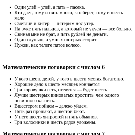
Один улей – улей, а пять – пасека.
Кто дает, тому и пять много; кто берет, тому и шесть
мало.
Сметлив и хитер — пятерым нос утер.
На руке пять пальцев, а который не укуси — все больно.
Свинья мне не брат, а пять рублей не деньги.
Один глупыш, а умных пятерых ссорит.
Нужен, как телеге пятое колесо.
Математические поговорки с числом 6
У кого шесть детей, у того в шести местах богатство.
Хорошее дело в шесть месяцев кончается.
Три коровушки есть, отелятся — будет шесть.
Лучше шестерых виноватых простить, чем одного
невинного казнить.
Вшестером пойдем – далеко уйдем.
Пять раз прощают, а шестой бьют.
У него шесть хитростей и пять обманов.
Три волосинки в шесть рядов уложены.
Математические поговорки с числом 7