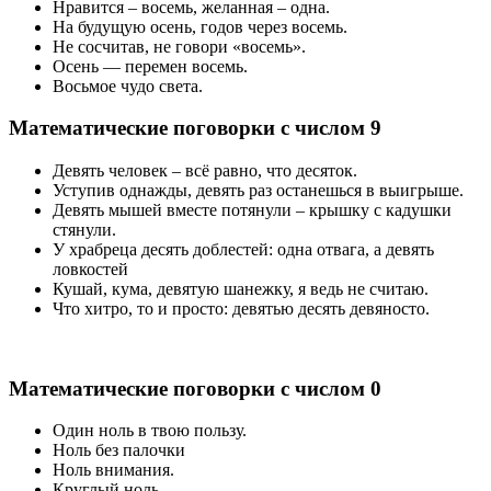
Нравится – восемь, желанная – одна.
На будущую осень, годов через восемь.
Не сосчитав, не говори «восемь».
Осень — перемен восемь.
Восьмое чудо света.
Математические поговорки с числом 9
Девять человек – всё равно, что десяток.
Уступив однажды, девять раз останешься в выигрыше.
Девять мышей вместе потянули – крышку с кадушки
стянули.
У храбреца десять доблестей: одна отвага, а девять
ловкостей
Кушай, кума, девятую шанежку, я ведь не считаю.
Что хитро, то и просто: девятью десять девяносто.
Математические поговорки с числом 0
Один ноль в твою пользу.
Ноль без палочки
Ноль внимания.
Круглый ноль.