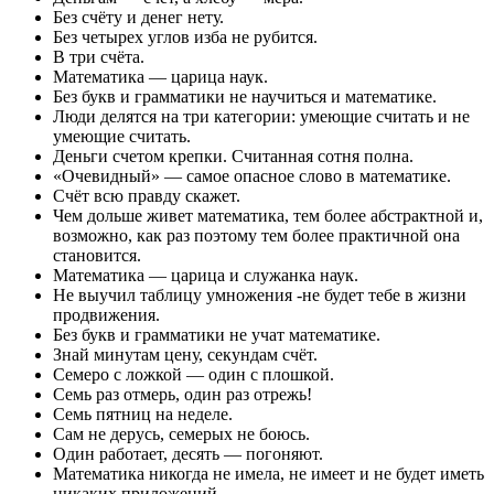
Без счёту и денег нету.
Без четырех углов изба не рубится.
В три счёта.
Математика — царица наук.
Без букв и грамматики не научиться и математике.
Люди делятся на три категории: умеющие считать и не
умеющие считать.
Деньги счетом крепки. Считанная сотня полна.
«Очевидный» — самое опасное слово в математике.
Счёт всю правду скажет.
Чем дольше живет математика, тем более абстрактной и,
возможно, как раз поэтому тем более практичной она
становится.
Математика — царица и служанка наук.
Не выучил таблицу умножения -не будет тебе в жизни
продвижения.
Без букв и грамматики не учат математике.
Знай минутам цену, секундам счёт.
Семеро с ложкой — один с плошкой.
Семь раз отмерь, один раз отрежь!
Семь пятниц на неделе.
Сам не дерусь, семерых не боюсь.
Один работает, десять — погоняют.
Математика никогда не имела, не имеет и не будет иметь
никаких приложений.