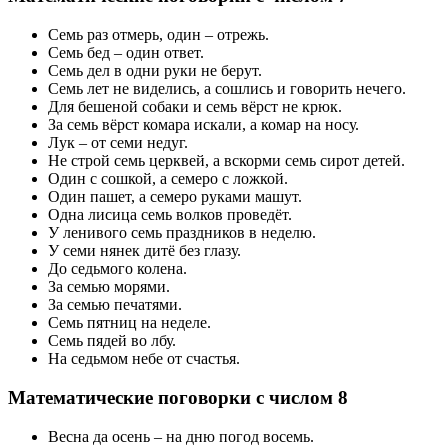
Семь раз отмерь, один – отрежь.
Семь бед – один ответ.
Семь дел в одни руки не берут.
Семь лет не виделись, а сошлись и говорить нечего.
Для бешеной собаки и семь вёрст не крюк.
За семь вёрст комара искали, а комар на носу.
Лук – от семи недуг.
Не строй семь церквей, а вскорми семь сирот детей.
Один с сошкой, а семеро с ложкой.
Один пашет, а семеро руками машут.
Одна лисица семь волков проведёт.
У ленивого семь праздников в неделю.
У семи нянек дитё без глазу.
До седьмого колена.
За семью морями.
За семью печатями.
Семь пятниц на неделе.
Семь пядей во лбу.
На седьмом небе от счастья.
Математические поговорки с числом 8
Весна да осень – на дню погод восемь.