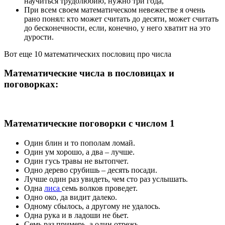
научиться трудолюбию, нужно три года,
При всем своем математическом невежестве я очень
рано понял: кто может считать до десяти, может считать
до бесконечности, если, конечно, у него хватит на это
дурости.
Вот еще 10 математических пословиц про числа
Математические числа в пословицах и
поговорках:
Математические поговорки с числом 1
Один блин и то пополам ломай.
Один ум хорошо, а два – лучше.
Один гусь травы не вытопчет.
Одно дерево срубишь – десять посади.
Лучше один раз увидеть, чем сто раз услышать.
Одна
лиса
семь волков проведет.
Одно око, да видит далеко.
Одному сбылось, а другому не удалось.
Одна рука и в ладоши не бьет.
Семь раз примерь, а один отрежь.