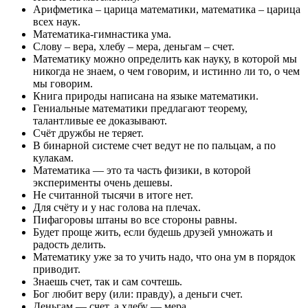
Арифметика – царица математики, математика – царица
всех наук.
Математика-гимнастика ума.
Слову – вера, хлебу – мера, деньгам – счет.
Математику можно определить как науку, в которой мы
никогда не знаем, о чем говорим, и истинно ли то, о чем
мы говорим.
Книга природы написана на языке математики.
Гениальные математики предлагают теорему,
талантливые ее доказывают.
Счёт дружбы не теряет.
В бинарной системе счет ведут не по пальцам, а по
кулакам.
Математика — это та часть физики, в которой
эксперименты очень дешевы.
Не считанной тысячи в итоге нет.
Для счёту и у нас голова на плечах.
Пифагоровы штаны во все стороны равны.
Будет проще жить, если будешь друзей умножать и
радость делить.
Математику уже за то учить надо, что она ум в порядок
приводит.
Знаешь счет, так и сам сочтешь.
Бог любит веру (или: правду), а деньги счет.
Деньгам — счет, а хлебу — мера.