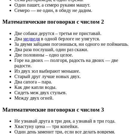
Один пашет, а семеро руками машут.
Семеро — не один, в обиду не дадим.
Математические поговорки с числом 2
Две собаки дерутся – третья не приставай.
Два
медведя
в одной берлоге не улягутся.
За двумя зайцами погонишься, ни одного не поймаешь.
Два раза послушай, один раз скажи.
Две половины – одно целое.
Горе на двоих — полгоря, радость на двоих — две
радости.
Из двух зол выбирают меньшее.
Старый друг лучше новых двух.
Два сапога – пара.
Как две капли воды.
Сидеть меж двух стульев.
Между двух огней.
Математические поговорки с числом 3
Не узнавай друга в три дня, а узнавай в три года.
Хвастуну цена — три копейки.
Один день заменит три, если все делать вовремя.