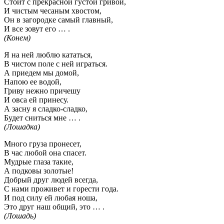
Стоит с прекрасной густой гривой,
И чистым чесаным хвостом,
Он в загородке самый главный,
И все зовут его … .
(Конем)
Я на ней люблю кататься,
В чистом поле с ней играться.
А приедем мы домой,
Напою ее водой,
Гриву нежно причешу
И овса ей принесу.
А засну я сладко-сладко,
Будет сниться мне … .
(Лошадка)
Много груза пронесет,
В час любой она спасет.
Мудрые глаза такие,
А подковы золотые!
Добрый друг людей всегда,
С нами проживет и горести года.
И под силу ей любая ноша,
Это друг наш общий, это … .
(Лошадь)