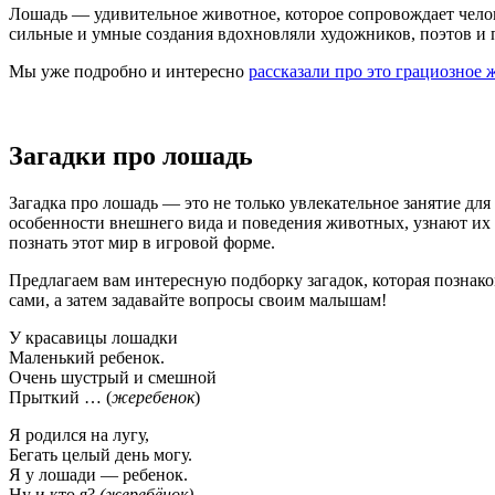
Лошадь — удивительное животное, которое сопровождает челов
сильные и умные создания вдохновляли художников, поэтов и пис
Мы уже подробно и интересно
рассказали про это грациозное 
Загадки про лошадь
Загадка про лошадь — это не только увлекательное занятие дл
особенности внешнего вида и поведения животных, узнают их р
познать этот мир в игровой форме.
Предлагаем вам интересную подборку загадок, которая познак
сами, а затем задавайте вопросы своим малышам!
У красавицы лошадки
Маленький ребенок.
Очень шустрый и смешной
Прыткий … (
жеребенок
)
Я родился на лугу,
Бегать целый день могу.
Я у лошади — ребенок.
Ну и кто я?
(жеребёнок)