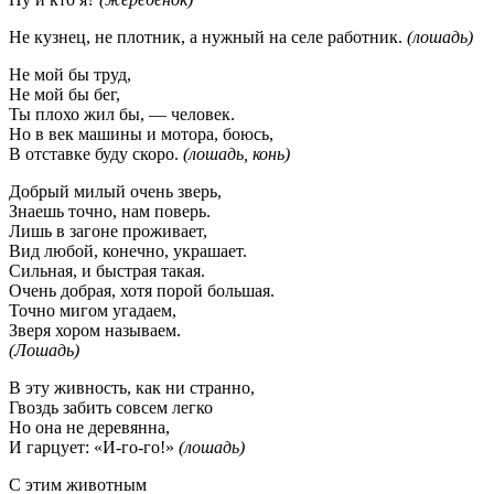
Не кузнец, не плотник, а нужный на селе работник.
(лошадь)
Не мой бы труд,
Не мой бы бег,
Ты плохо жил бы, — человек.
Но в век машины и мотора, боюсь,
В отставке буду скоро.
(лошадь, конь)
Добрый милый очень зверь,
Знаешь точно, нам поверь.
Лишь в загоне проживает,
Вид любой, конечно, украшает.
Сильная, и быстрая такая.
Очень добрая, хотя порой большая.
Точно мигом угадаем,
Зверя хором называем.
(Лошадь)
В эту живность, как ни странно,
Гвоздь забить совсем легко
Но она не деревянна,
И гарцует: «И-го-го!»
(лошадь)
С этим животным