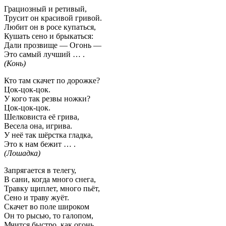
Грациозный и ретивый,
Трусит он красивой гривой.
Любит он в росе купаться,
Кушать сено и брыкаться:
Дали прозвище — Огонь —
Это самый лучший … .
(Конь)
Кто там скачет по дорожке?
Цок-цок-цок.
У кого так резвы ножки?
Цок-цок-цок.
Шелковиста её грива,
Весела она, игрива.
У неё так шёрстка гладка,
Это к нам бежит … .
(Лошадка)
Запрягается в телегу,
В сани, когда много снега,
Травку щиплет, много пьёт,
Сено и траву жуёт.
Скачет во поле широком
Он то рысью, то галопом,
Мчится быстро, как огонь