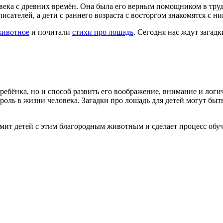
ека с древних времён. Она была его верным помощником в труде
ателей, а дети с раннего возраста с восторгом знакомятся с ним
животное
и почитали
стихи про лошадь
. Сегодня нас ждут загадк
я ребёнка, но и способ развить его воображение, внимание и ло
оль в жизни человека. Загадки про лошадь для детей могут быт
омит детей с этим благородным животным и сделает процесс обу