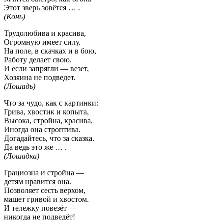
Этот зверь зовётся … .
(Конь)
Трудолюбива и красива,
Огромную имеет силу.
На поле, в скачках и в бою,
Работу делает свою.
И если запрягли — везет,
Хозяина не подведет.
(Лошадь)
Что за чудо, как с картинки:
Грива, хвостик и копыта,
Высока, стройна, красива,
Иногда она строптива.
Догадайтесь, что за сказка.
Да ведь это же … .
(Лошадка)
Грациозна и стройна —
детям нравится она.
Позволяет сесть верхом,
машет гривой и хвостом.
И тележку повезёт —
никогда не подведёт!