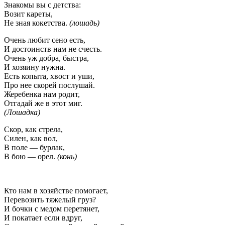
Знакомы вы с детства:
Возит кареты,
Не зная кокетства.
(лошадь)
Очень любит сено есть,
И достоинств нам не счесть.
Очень уж добра, быстра,
И хозяину нужна.
Есть копыта, хвост и уши,
Про нее скорей послушай.
Жеребенка нам родит,
Отгадай же в этот миг.
(Лошадка)
Скор, как стрела,
Силен, как вол,
В поле — бурлак,
В бою — орел.
(конь)
Кто нам в хозяйстве помогает,
Перевозить тяжелый груз?
И бочки с медом перетянет,
И покатает если вдруг,