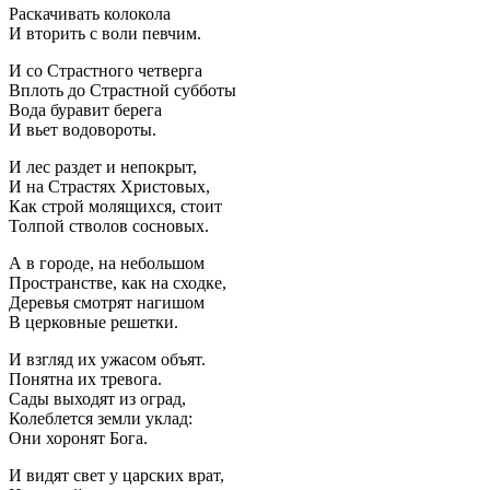
Раскачивать колокола
И вторить с воли певчим.
И со Страстного четверга
Вплоть до Страстной субботы
Вода буравит берега
И вьет водовороты.
И лес раздет и непокрыт,
И на Страстях Христовых,
Как строй молящихся, стоит
Толпой стволов сосновых.
А в городе, на небольшом
Пространстве, как на сходке,
Деревья смотрят нагишом
В церковные решетки.
И взгляд их ужасом объят.
Понятна их тревога.
Сады выходят из оград,
Колеблется земли уклад:
Они хоронят Бога.
И видят свет у царских врат,