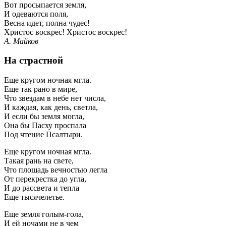
Вот просыпается земля,
И одеваются поля,
Весна идет, полна чудес!
Христос воскрес! Христос воскрес!
А. Майков
На страстной
Еще кругом ночная мгла.
Еще так рано в мире,
Что звездам в небе нет числа,
И каждая, как день, светла,
И если бы земля могла,
Она бы Пасху проспала
Под чтение Псалтыри.
Еще кругом ночная мгла.
Такая рань на свете,
Что площадь вечностью легла
От перекрестка до угла,
И до рассвета и тепла
Еще тысячелетье.
Еще земля голым-гола,
И ей ночами не в чем