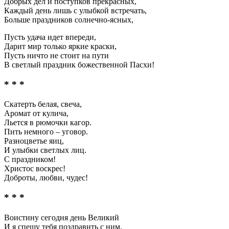
Добрых дел и поступков прекрасных,
Каждый день лишь с улыбкой встречать,
Больше праздников солнечно-ясных,
Пусть удача идет впереди,
Дарит мир только яркие краски,
Пусть ничто не стоит на пути
В светлый праздник божественной Пасхи!
* * *
Скатерть белая, свеча,
Аромат от кулича,
Льется в рюмочки кагор.
Пить немного – уговор.
Разноцветье яиц,
И улыбки светлых лиц.
С праздником!
Христос воскрес!
Доброты, любви, чудес!
* * *
Воистину сегодня день Великий
И я спешу тебя поздравить с ним.