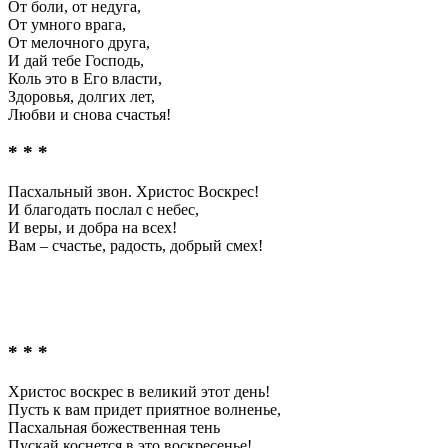
От боли, от недуга,
От умного врага,
От мелочного друга,
И дай тебе Господь,
Коль это в Его власти,
Здоровья, долгих лет,
Любви и снова счастья!
* * *
Пасхальный звон. Христос Воскрес!
И благодать послал с небес,
И веры, и добра на всех!
Вам – счастье, радость, добрый смех!
* * *
Христос воскрес в великий этот день!
Пусть к вам придет приятное волненье,
Пасхальная божественная тень
Пускай коснется в это воскресенье!