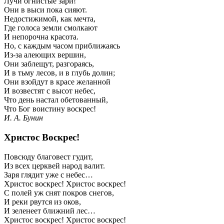
Лучи огнистые зари!
Они в выси пока сияют.
Недостижимой, как мечта,
Где голоса земли смолкают
И непорочна красота.
Но, с каждым часом приближаясь
Из-за алеющих вершин,
Они заблещут, разгораясь,
И в тьму лесов, и в глубь долин;
Они взойдут в красе желанной
И возвестят с высот небес,
Что день настал обетованный,
Что Бог воистину воскрес!
И. А. Бунин
Христос Воскрес!
Повсюду благовест гудит,
Из всех церквей народ валит.
Заря глядит уже с небес…
Христос воскрес! Христос воскрес!
С полей уж снят покров снегов,
И реки рвутся из оков,
И зеленеет ближний лес…
Христос воскрес! Христос воскрес!