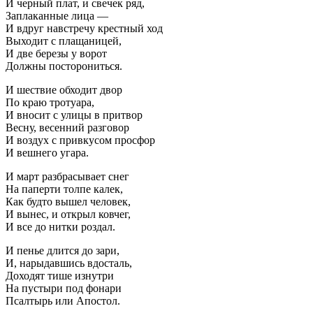
И черный плат, и свечек ряд,
Заплаканные лица —
И вдруг навстречу крестный ход
Выходит с плащаницей,
И две березы у ворот
Должны посторониться.
И шествие обходит двор
По краю тротуара,
И вносит с улицы в притвор
Весну, весенний разговор
И воздух с привкусом просфор
И вешнего угара.
И март разбрасывает снег
На паперти толпе калек,
Как будто вышел человек,
И вынес, и открыл ковчег,
И все до нитки роздал.
И пенье длится до зари,
И, нарыдавшись вдосталь,
Доходят тише изнутри
На пустыри под фонари
Псалтырь или Апостол.