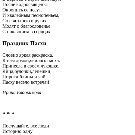
После водоосвященья
Окропить ее несут.
И хвалебным песнопеньем,
Со святынею в руках
Молят о благословенье
С покаянием в сердцах.
Праздник Пасхи
Словно яркая раскраска,
К нам домой,явилась пасха.
Принесла в своём лукошке,
Яйца,булочки,лепёшки,
Пироги,блины и чай.
Пасху весело встречай!
Ирина Евдокимова
* * *
Послушайте, все люди
Историю одну