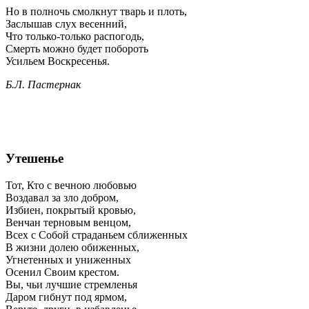
Но в полночь смолкнут тварь и плоть,
Заслышав слух весенний,
Что только-только распогодь,
Смерть можно будет побороть
Усильем Воскресенья.
Б.Л. Пастернак
Утешенье
Тот, Кто с вечною любовью
Воздавал за зло добром,
Избиен, покрытый кровью,
Венчан терновым венцом,
Всех с Собой страданьем сближенных
В жизни долею обиженных,
Угнетенных и униженных
Осенил Своим крестом.
Вы, чьи лучшие стремленья
Даром гибнут под ярмом,