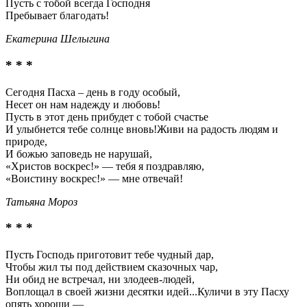
Пусть с тобой всегда Господня
Пребывает благодать!
Екатерина Шелыгина
* * *
Сегодня Пасха – день в году особый,
Несет он нам надежду и любовь!
Пусть в этот день прибудет с тобой счастье
И улыбнется тебе солнце вновь!Живи на радость людям и
природе,
И божью заповедь не нарушай,
«Христов воскрес!» — тебя я поздравляю,
«Воистину воскрес!» — мне отвечай!
Татьяна Мороз
* * *
Пусть Господь приготовит тебе чудный дар,
Чтобы жил ты под действием сказочных чар,
Ни обид не встречал, ни злодеев-людей,
Воплощал в своей жизни десятки идей...Куличи в эту Пасху
опять хороши —