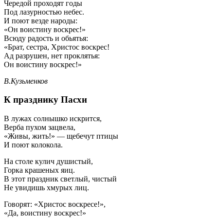
Чередой проходят годы
Под лазурностью небес.
И поют везде народы:
«Он воистину воскрес!»
Всюду радость и обьятья:
«Брат, сестра, Христос воскрес!
Ад разрушен, нет проклятья:
Он воистину воскрес!»
В.Кузьменков
К празднику Пасхи
В лужах солнышко искрится,
Верба пухом зацвела,
«Живы, жить!» — щебечут птицы
И поют колокола.
На столе кулич душистый,
Горка крашеных яиц.
В этот праздник светлый, чистый
Не увидишь хмурых лиц.
Говорят: «Христос воскресе!»,
«Да, воистину воскрес!»