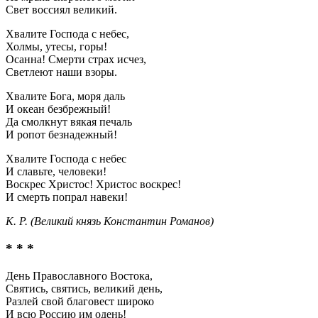
Свет воссиял великий.
Хвалите Господа с небес,
Холмы, утесы, горы!
Осанна! Смерти страх исчез,
Светлеют наши взоры.
Хвалите Бога, моря даль
И океан безбрежный!
Да смолкнут вякая печаль
И ропот безнадежный!
Хвалите Господа с небес
И славьте, человеки!
Воскрес Христос! Христос воскрес!
И смерть попрал навеки!
К. Р.
(Великий князь Константин Романов)
* * *
День Православного Востока,
Святись, святись, великий день,
Разлей свой благовест широко
И всю Россию им одень!