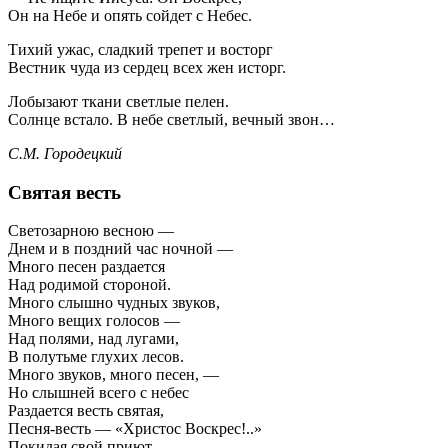
Он на Небе и опять сойдет с Небес.
Тихий ужас, сладкий трепет и восторг
Вестник чуда из сердец всех жен исторг.
Лобызают ткани светлые пелен.
Солнце встало. В небе светлый, вечный звон…
С.М. Городецкий
Святая весть
Светозарною весною —
Днем и в поздний час ночной —
Много песен раздается
Над родимой стороной.
Много слышно чудных звуков,
Много вещих голосов —
Над полями, над лугами,
В полутьме глухих лесов.
Много звуков, много песен, —
Но слышней всего с небес
Раздается весть святая,
Песня-весть — «Христос Воскрес!..»
Покидая свой приют,