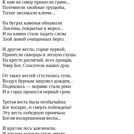
К нам на север принесли грачи...
Потемнели хвойные трущобы,
Тихие заплакали ключи...
На буграх каменья обнажили
Лысины, покрытые в мороз...
И на камни стали падать слезы
Злой зимой очищенных берез.
И другие вести, горше первой,
Принесли скворцы в лесную глушь:
На кресте распятый, всех прощая,
Умер Бог, Спаситель наших душ.
От таких вестей сгустились тучи,
Воздух бурным зашумел дождем...
Поднялись — морями стали реки
И в горах пронесся первый гром.
Третья весть была необычайна:
Бог воскрес, и смерть побеждена!
Эту весть победную примчала
Богом воскрешенная весна...
И кругом леса зазеленели,
И теплом дохнула грудь земли,