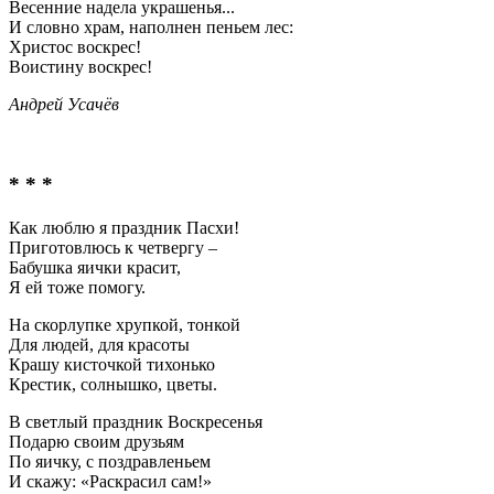
Весенние надела украшенья...
И словно храм, наполнен пеньем лес:
Христос воскрес!
Воистину воскрес!
Андрей Усачёв
* * *
Как люблю я праздник Пасхи!
Приготовлюсь к четвергу –
Бабушка яички красит,
Я ей тоже помогу.
На скорлупке хрупкой, тонкой
Для людей, для красоты
Крашу кисточкой тихонько
Крестик, солнышко, цветы.
В светлый праздник Воскресенья
Подарю своим друзьям
По яичку, с поздравленьем
И скажу: «Раскрасил сам!»