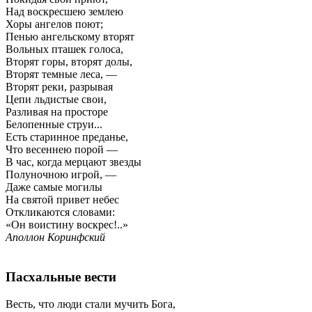
Над воскресшею землею
Хоры ангелов поют;
Пенью ангельскому вторят
Вольных пташек голоса,
Вторят горы, вторят долы,
Вторят темные леса, —
Вторят реки, разрывая
Цепи льдистые свои,
Разливая на просторе
Белопенные струи...
Есть старинное преданье,
Что весеннею порой —
В час, когда мерцают звезды
Полуночною игрой, —
Даже самые могилы
На святой привет небес
Откликаются словами:
«Он воистину воскрес!..»
Аполлон Коринфский
Пасхальные вести
Весть, что люди стали мучить Бога,