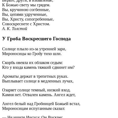
Верьте, други, в избавленье,
К Божью свету мы грядем.
Вы, кручиною согбенные,
Вы, цепями удрученные,
Вы, Христу, сопогребенные,
Совоскреснете с Христом.
А. К. Толстой
У Гроба Воскресшего Господа
Солнце плыло из-за утренней зари,
Мироносицы ко Гробу тихо шли.
Скорбь овеяла их облаком седым:
Кто у входа камень тяжкий сдвинет им?
Ароматы держат в трепетных руках.
Выплывает солнце в медленных лучах,
Озаряет солнце темный, низкий вход.
Камня нет. Отвален камень. Ангел ждет,
Ангел белый над Гробницей Божьей встал,
Мироносицам испуганным сказал:
— Не ищите Иисуса: Он Воскрес,