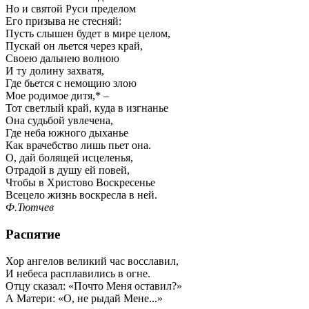
Но и святой Руси пределом
Его призыва не стесняй:
Пусть слышен будет в мире целом,
Пускай он льется через край,
Своею дальнею волною
И ту долину захватя,
Где бьется с немощию злою
Мое родимое дитя,* –
Тот светлый край, куда в изгнанье
Она судьбой увлечена,
Где неба южного дыханье
Как врачебство лишь пьет она.
О, дай болящей исцеленья,
Отрадой в душу ей повей,
Чтобы в Христово Воскресенье
Всецело жизнь воскресла в ней.
Ф.Тютчев
Распятие
Хор ангелов великий час восславил,
И небеса расплавились в огне.
Отцу сказал: «Почто Меня оставил?»
А Матери: «О, не рыдай Мене...»