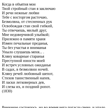
Когда в объятия мои
Твой стройный стан я заключаю
И речи нежные любви
Тебе с восторгом расточаю,
Безмолвна, от стесненных рук
Освобождая стан свой гибкий,
Ты отвечаешь, милый друг,
Мне недоверчивой улыбкой;
Прилежно в памяти храня
Измен печальные преданья,
Ты без участья и вниманья
Уныло слушаешь меня... .
Кляну коварные старанья
Преступной юности моей
И встреч условных ожиданья
В садах, в безмолвии ночей.
Кляну речей любовный шепот,
Стихов таинственный напев,
И ласки легковерных дев,
И слезы их, и поздний ропот.
(1830)
Венчание состоялось, но во время него погасла свеча, и упало