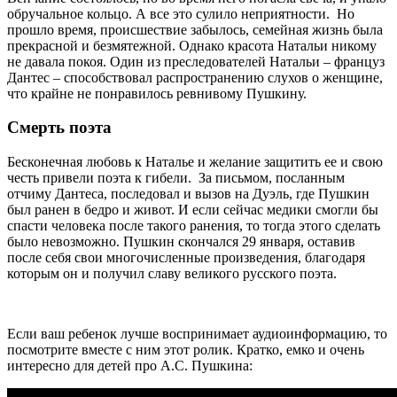
обручальное кольцо. А все это сулило неприятности. Но
прошло время, происшествие забылось, семейная жизнь была
прекрасной и безмятежной. Однако красота Натальи никому
не давала покоя. Один из преследователей Натальи – француз
Дантес – способствовал распространению слухов о женщине,
что крайне не понравилось ревнивому Пушкину.
Смерть поэта
Бесконечная любовь к Наталье и желание защитить ее и свою
честь привели поэта к гибели. За письмом, посланным
отчиму Дантеса, последовал и вызов на Дуэль, где Пушкин
был ранен в бедро и живот. И если сейчас медики смогли бы
спасти человека после такого ранения, то тогда этого сделать
было невозможно. Пушкин скончался 29 января, оставив
после себя свои многочисленные произведения, благодаря
которым он и получил славу великого русского поэта.
Если ваш ребенок лучше воспринимает аудиоинформацию, то
посмотрите вместе с ним этот ролик. Кратко, емко и очень
интересно для детей про А.С. Пушкина: