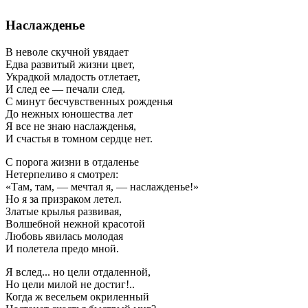
Наслажденье
В неволе скучной увядает
Едва развитый жизни цвет,
Украдкой младость отлетает,
И след ее — печали след.
С минут бесчувственных рожденья
До нежных юношества лет
Я все не знаю наслажденья,
И счастья в томном сердце нет.
С порога жизни в отдаленье
Нетерпеливо я смотрел:
«Там, там, — мечтал я, — наслажденье!»
Но я за призраком летел.
Златые крылья развивая,
Волшебной нежной красотой
Любовь явилась молодая
И полетела предо мной.
Я вслед... но цели отдаленной,
Но цели милой не достиг!..
Когда ж весельем окриленный