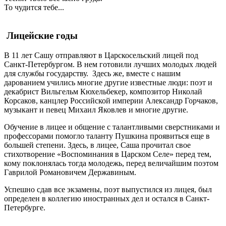
То чудится тебе...
Лицейские годы
В 11 лет Сашу отправляют в Царскосельский лицей под
Санкт-Петербургом. В нем готовили лучших молодых людей
для службы государству. Здесь же, вместе с нашим
дарованием учились многие другие известные люди: поэт и
декабрист Вильгельм Кюхельбекер, композитор Николай
Корсаков, канцлер Российской империи Александр Горчаков,
музыкант и певец Михаил Яковлев и многие другие.
Обучение в лицее и общение с талантливыми сверстниками и
профессорами помогло таланту Пушкина проявиться еще в
большей степени. Здесь, в лицее, Саша прочитал свое
стихотворение «Воспоминания в Царском Селе» перед тем,
кому поклонялась тогда молодежь, перед величайшим поэтом
Гаврилой Романовичем Державиным.
Успешно сдав все экзамены, поэт выпустился из лицея, был
определен в коллегию иностранных дел и остался в Санкт-
Петербурге.