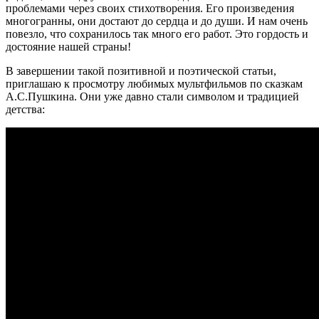
проблемами через своих стихотворения. Его произведения
многогранны, они достают до сердца и до души. И нам очень
повезло, что сохранилось так много его работ. Это гордость и
достояние нашей страны!
В завершении такой позитивной и поэтической статьи,
приглашаю к просмотру любимых мультфильмов по сказкам
А.С.Пушкина. Они уже давно стали символом и традицией
детства: