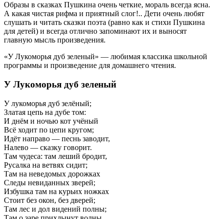
Образы в сказках Пушкина очень четкие, мораль всегда ясна.
А какая чистая рифма и приятный слог!.. Дети очень любят
слушать и читать сказки поэта (равно как и стихи Пушкина
для детей) и всегда отлично запоминают их и выносят
главную мысль произведения.
«У Лукоморья дуб зеленый» — любимая классика школьной
программы и произведение для домашнего чтения.
У Лукоморья дуб зеленый
У лукоморья дуб зелёный;
Златая цепь на дубе том:
И днём и ночью кот учёный
Всё ходит по цепи кругом;
Идёт направо — песнь заводит,
Налево — сказку говорит.
Там чудеса: там леший бродит,
Русалка на ветвях сидит;
Там на неведомых дорожках
Следы невиданных зверей;
Избушка там на курьих ножках
Стоит без окон, без дверей;
Там лес и дол видений полны;
Там о заре прихлынут волны