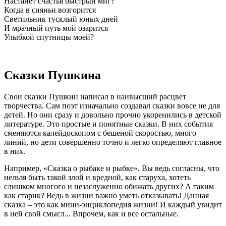
Настанет счастья быстрый миг?
Когда в сияньи возгорится
Светильник тусклый юных дней
И мрачный путь мой озарится
Улыбкой спутницы моей?
Сказки Пушкина
Свои сказки Пушкин написал в наивысший расцвет
творчества. Сам поэт изначально создавал сказки вовсе не для
детей. Но они сразу и довольно прочно укоренились в детской
литературе. Это простые и понятные сказки. В них события
сменяются калейдоскопом с бешеной скоростью, много
линий, но дети совершенно точно и легко определяют главное
в них.
Например, «Сказка о рыбаке и рыбке». Вы ведь согласны, что
нельзя быть такой злой и вредной, как старуха, хотеть
слишком многого и незаслуженно обижать других? А таким
как старик? Ведь в жизни важно уметь отказывать! Данная
сказка – это как мини-энциклопедия жизни! И каждый увидит
в ней свой смысл... Впрочем, как и все остальные.