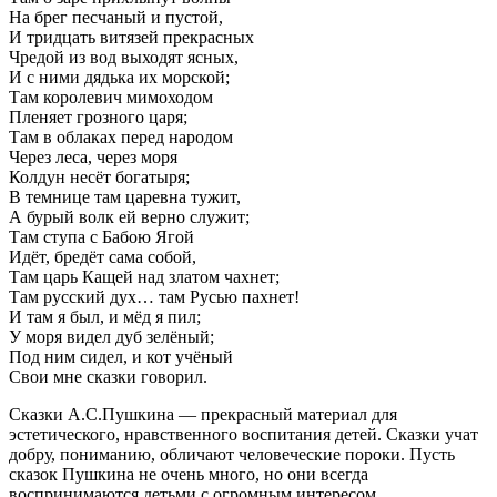
На брег песчаный и пустой,
И тридцать витязей прекрасных
Чредой из вод выходят ясных,
И с ними дядька их морской;
Там королевич мимоходом
Пленяет грозного царя;
Там в облаках перед народом
Через леса, через моря
Колдун несёт богатыря;
В темнице там царевна тужит,
А бурый волк ей верно служит;
Там ступа с Бабою Ягой
Идёт, бредёт сама собой,
Там царь Кащей над златом чахнет;
Там русский дух… там Русью пахнет!
И там я был, и мёд я пил;
У моря видел дуб зелёный;
Под ним сидел, и кот учёный
Свои мне сказки говорил.
Сказки А.С.Пушкина — прекрасный материал для
эстетического, нравственного воспитания детей. Сказки учат
добру, пониманию, обличают человеческие пороки. Пусть
сказок Пушкина не очень много, но они всегда
воспринимаются детьми с огромным интересом.