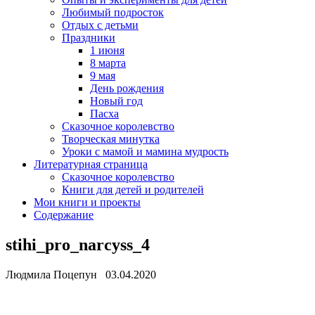
Любимый подросток
Отдых с детьми
Праздники
1 июня
8 марта
9 мая
День рождения
Новый год
Пасха
Сказочное королевство
Творческая минутка
Уроки с мамой и мамина мудрость
Литературная страница
Сказочное королевство
Книги для детей и родителей
Мои книги и проекты
Содержание
stihi_pro_narcyss_4
Людмила Поцепун 03.04.2020