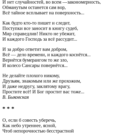
И нет случайностей, во всем —закономерность,
Обманутым останется сам вор,
Всё тайное всплывает на поверхность...
Как будто кто-то пишет и следит,
Поступки все заносит в книгу судеб,
Мир справедлив! Никто не убежит,
И каждого Господь за всё рассудит...
И за добро ответит вам добром,
Всё — дело времени, и каждого коснётся...
Вернётся бумерангом то же зло,
И колесо Сансары повернётся...
Не делайте плохого никому,
Друзьям, знакомым или же прохожим,
И даже недругу, заклятому врагу,
Простите всё! И Бог простит вас тоже...
В. Быковская
* * *
О, если б совесть уберечь,
Как небо утреннее, ясной,
Чтоб непорочностью бесстрастной