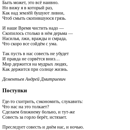
Быть может, это всё наивно.
Но вижу я в который раз,
Как над землёй бушуют ливни,
Чтоб смыть скопившуюся грязь.
И наше Время чистить надо —
Скопилось столько в нём дерьма —
Насилья, лжи, вражды и смрада,
Что скоро все сойдём с ума.
Так пусть в нас совесть не убудет
И правда не сорвётся вниз…
Мир держится на мудрых людях,
Как держится при солнце жизнь.
Дементьев Андрей Дмитриевич
Поступки
Где-то схитрить, сэкономить, слукавить:
Что нас на это толкает?
Сделаем ближнему больно, и тут-же
Совесть за горло берёт, истязает.
Преследует совесть и днём нас, и ночью.