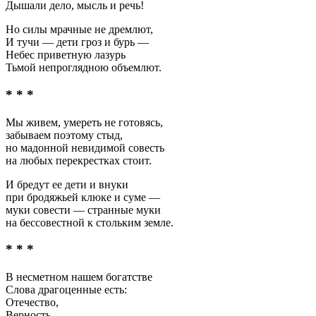
Дышали дело, мысль и речь!
Но силы мрачные не дремлют,
И тучи — дети гроз и бурь —
Небес приветную лазурь
Тьмой непроглядною объемлют.
* * *
Мы живем, умереть не готовясь,
забываем поэтому стыд,
но мадонной невидимой совесть
на любых перекрестках стоит.
И бредут ее дети и внуки
при бродяжьей клюке и суме —
муки совести — странные муки
на бессовестной к стольким земле.
* * *
В несметном нашем богатстве
Слова драгоценные есть:
Отечество,
Верность,