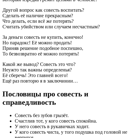
Другой вопрос как совесть воспитать?
Сделать её наличие прекрасным?
Что делать, если всё же потерять?
Считать убийством или случаем несчастным?
За деньги совесть не купить, конечно!
Но парадокс! Её можно продать!
Приняв решение подобное поспешно,
То безвозвратно её можно потерять!
Какой же вывод? Совесть это что?
Неужто так важны определенья?
Её сберечь! Это главней всего!
Ещё раз повторю я в заключинии…
Пословицы про совесть и
справедливость
Cовесть без зубов грызёт.
Счастлив тот, у кого совесть спокойна.
У него совесть в рукавичках ходит.
У кого совесть чиста, у того подушка под головой не
вертится.