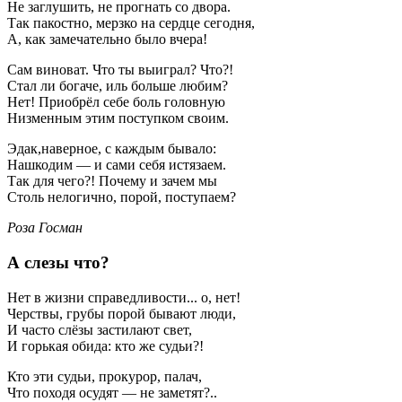
Не заглушить, не прогнать со двора.
Так пакостно, мерзко на сердце сегодня,
А, как замечательно было вчера!
Сам виноват. Что ты выиграл? Что?!
Стал ли богаче, иль больше любим?
Нет! Приобрёл себе боль головную
Низменным этим поступком своим.
Эдак,наверное, с каждым бывало:
Нашкодим — и сами себя истязаем.
Так для чего?! Почему и зачем мы
Столь нелогично, порой, поступаем?
Роза Госман
А слезы что?
Нет в жизни справедливости... о, нет!
Черствы, грубы порой бывают люди,
И часто слёзы застилают свет,
И горькая обида: кто же судьи?!
Кто эти судьи, прокурор, палач,
Что походя осудят — не заметят?..