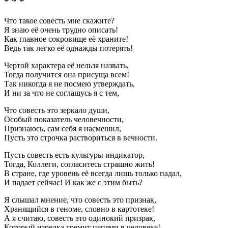
* * *
Что такое совесть мне скажите?
Я знаю её очень трудно описать!
Как главное сокровище её храните!
Ведь так легко её однажды потерять!
Чертой характера её нельзя назвать,
Тогда получится она присуща всем!
Так никогда я не посмею утверждать,
И ни за что не соглашусь я с тем,
Что совесть это зеркало души,
Особый показатель человечности,
Признаюсь, сам себя я насмешил,
Пусть это строчка раствориться в вечности.
Пусть совесть есть культуры индикатор,
Тогда, Коллеги, согласитесь страшно жить!
В стране, где уровень её всегда лишь только падал,
И падает сейчас! И как же с этим быть?
Я слышал мнение, что совесть это признак,
Хранящийся в геноме, словно в картотеке!
А я считаю, совесть это одинокий призрак,
Который изредка гремит цепями в человеке!