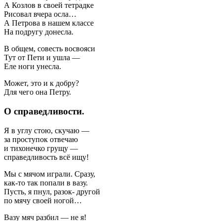
А Козлов в своей тетрадке
Рисовал вчера осла…
А Петрова в нашем классе
На подругу донесла.
В общем, совесть восвояси
Тут от Пети и ушла —
Еле ноги унесла.
Может, это и к добру?
Для чего она Петру.
О справедливости.
Я в углу стою, скучаю —
за проступок отвечаю
и тихонечко грущу —
справедливость всё ищу!
Мы с мячом играли. Сразу,
как-то так попали в вазу.
Пусть, я пнул, разок- другой
по мячу своей ногой…
Вазу мяч разбил — не я!