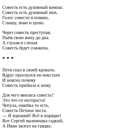
Совесть есть духовный компас.
Совесть есть духовный нюх.
Голос совести я помню,
Слышу, знаю и ценю.
Через совесть преступая,
Пьём свою вину до дна.
А глухая и слепая
Совесть будет сожжена.
* * *
Петя спал в своей кровати.
Вдруг проснулся он некстати
И неясно почему
Совесть прибыла к нему.
Для чего явилась совесть?
Это что-то неспроста!
Чепуха, ошибка то есть,
Совесть Петина чиста.
— Я хороший! Всё в порядке!
Вот Сергей мальчишка гадкий,
А Иван заснул на грядке,