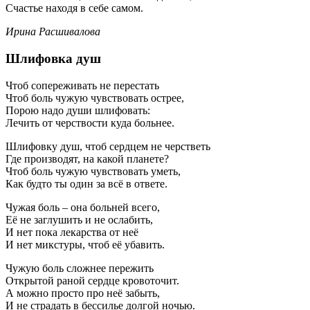
Счастье находя в себе самом.
Ирина Расшивалова
Шлифовка душ
Чтоб сопереживать не перестать
Чтоб боль чужую чувствовать острее,
Порою надо души шлифовать:
Лечить от черствости куда больнее.
Шлифовку душ, чтоб сердцем не черстветь
Где производят, на какой планете?
Чтоб боль чужую чувствовать уметь,
Как будто ты один за всё в ответе.
Чужая боль – она больней всего,
Её не заглушить и не ослабить,
И нет пока лекарства от неё
И нет микстуры, чтоб её убавить.
Чужую боль сложнее пережить
Открытой раной сердце кровоточит.
А можно просто про неё забыть,
И не страдать в бессилье долгой ночью.