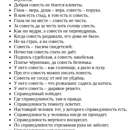
Добрая совесть не боится клеветы.
Глаза – мера, душа – вера, совесть – порука.
В ком есть стыд, в том есть и совесть.
Глаза не на месте – совесть не чиста.
За совесть да за честь хоть голову снесть.
Как ни мудри, а совести не перемудришь.
Когда совесть раздавали, его дома не было.
Не на страх, а на совесть.
Совесть – тысяча свидетелей.
Нечистая совесть спать не даёт.
Подпись судейская, а совесть лакейская.
Платье чёрненько, да совесть беленька.
У него совесть – как голенище, а рыло в пуху.
Про его совесть можно писать повесть.
Совесть не сосед: от неё не уйдёшь.
У него совесть – что розвальни: садись да катись.
У него совесть – дырявое решето.
Справедливый победит.
Где справедливость, там и правда.
Справедливость темноту осветит.
Настоящий человек тот, у которого справедливость есть.
Справедливость у человека нигде не пропадет.
Справедливость мертвого воскресит.
По справедливости отрезанная рука не заболит.