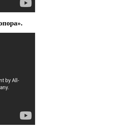
опора»
.