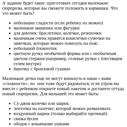
А задание будет такое: приготовьте сегодня маленькие
сюрпризы, которые вы сможете положить в кармашки. Что
это может быть?
небольшие сладости (если ребенку их можно)
маленькие машинки или фигурки
для девочек: браслетики, колечки, резиночки
мальчикам очень нравятся кошелечки-сумочки на
замочках, которые можно повесить на пояс.
небольшой блокнотик
цветную ручку необычной формы или с необычным
цветом стержня (например, гелевые ручки с блестящим
гелем внутри)
баночку с бронзовой гуашью
Маленькие детки еще не могут вникнуть в наши с вами
«сложности», но они тоже будут радоваться, если утром вы
вместе с ребенком откроете новый пакетик и достанете оттуда
новый сюрпризик. Для малышей это может быть:
Су-джок-колечко или шарик
ленточка на палочке, которой можно размахивать
воздушный шарик (только выбирайте прочный)
связка бусин
ободок с кошачьими ушками