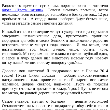
Радостного времени суток вам, дорогие гости и читатели
блога «Цветы жизни»
! Совсем немного времени, всего
несколько часов осталось до волшебного боя курантов... 12 раз
пробьют часы... А сердца наши наоборот будут биться чаще,
успевая загадать самые заветные желания...
Каждый из нас в последние минуты уходящего года стремится
завершить незаконченные дела, приготовить приятные
сюрпризы для себя и своих близких и максимально-радостно
встретить первые минуты года нового. И мы верим, что
наступающий год будет лучше, чище, богаче, ярче,
счастливей. Мы строим новые планы и сделав глубокий вдох,
с верой в чудо делаем шаг навстречу новому году, новому
витку нашей жизни, новому повороту судьбы...
Дорогие мои читатели! Я поздравляю вас с Новым 2014
годом! Пусть Синяя Лошадь — добрая покровительница
наступающего года, привезет в своей карете все самое
желанное, доброе, светлое, надежное! Пусть ее подковы
принесут счастье и достаток в каждый дом! Пусть везет она
вас мягко, по ровной дороге, навстречу вашей мечте!
Самое главное, мечтая о будущем — цените настоящее!
Остановитесь на мгновенье и подарите улыбку себе и своим