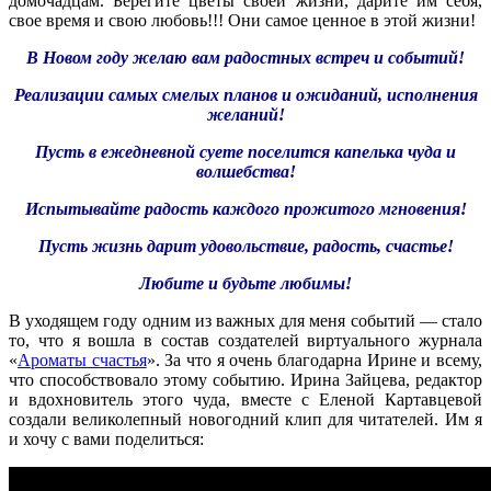
домочадцам. Берегите цветы своей жизни, дарите им себя,
свое время и свою любовь!!! Они самое ценное в этой жизни!
В Новом году желаю вам радостных встреч и событий!
Реализации самых смелых планов и ожиданий, исполнения
желаний!
Пусть в ежедневной суете поселится капелька чуда и
волшебства!
Испытывайте радость каждого прожитого мгновения!
Пусть жизнь дарит удовольствие, радость, счастье!
Любите и будьте любимы!
В уходящем году одним из важных для меня событий — стало
то, что я вошла в состав создателей виртуального журнала
«
Ароматы счастья
». За что я очень благодарна Ирине и всему,
что способствовало этому событию. Ирина Зайцева, редактор
и вдохновитель этого чуда, вместе с Еленой Картавцевой
создали великолепный новогодний клип для читателей. Им я
и хочу с вами поделиться: