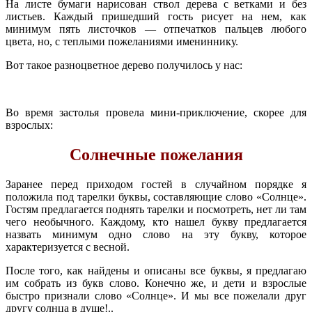
На листе бумаги нарисован ствол дерева с
ветками и без
листьев. Каждый пришедший гость рисует на нем, как
минимум пять листочков — отпечатков пальцев любого
цвета, но, с теплыми пожеланиями имениннику.
Вот такое разноцветное дерево получилось у нас:
Во время застолья провела мини-приключение, скорее для
взрослых:
Солнечные пожелания
Заранее перед приходом гостей в случайном порядке я
положила под тарелки буквы, составляющие слово «Солнце».
Гостям предлагается поднять тарелки и посмотреть, нет ли там
чего необычного. Каждому, кто нашел букву предлагается
назвать минимум одно слово на эту букву, которое
характеризуется с весной.
После того, как найдены и описаны все буквы, я предлагаю
им собрать из букв слово. Конечно же, и дети и взрослые
быстро признали слово «Солнце». И мы все пожелали друг
другу солнца в душе!..