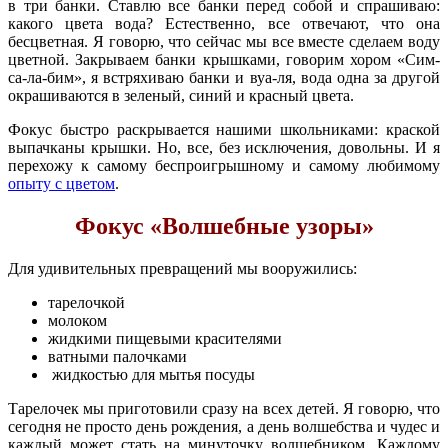
в три банки. Ставлю все банки перед собой и спрашиваю:
какого цвета вода? Естественно, все отвечают, что она
бесцветная. Я говорю, что сейчас мы все вместе сделаем воду
цветной. Закрываем банки крышками, говорим хором «Сим-
са-ла-бим», я встряхиваю банки и вуа-ля, вода одна за другой
окрашиваются в зеленый, синий и красный цвета.
Фокус быстро раскрывается нашими школьниками: краской
выпачканы крышки. Но, все, без исключения, довольны. И я
перехожу к самому беспроигрышному и самому любимому
опыту с цветом
.
Фокус «Волшебные узоры»
Для удивительных превращений мы вооружились:
тарелочкой
молоком
жидкими пищевыми красителями
ватными палочками
жидкостью для мытья посуды
Тарелочек мы приготовили сразу на всех детей. Я говорю, что
сегодня не просто день рождения, а день волшебства и чудес и
каждый может стать на минуточку волшебником. Каждому