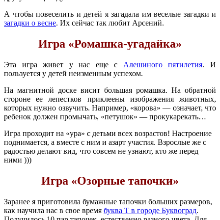
А чтобы повеселить и детей я загадала им веселые загадки и
загадки о весне
. Их сейчас так любит Арсений.
Игра «Ромашка-угадайка»
Эта игра живет у нас еще с
Алешиного пятилетия
. И
пользуется у детей неизменным успехом.
На магнитной доске висит большая ромашка. На обратной
стороне ее лепестков приклеены изображения животных,
которых нужно озвучить. Например, «корова» — означает, что
ребенок должен промычать, «петушок» — прокукарекать…
Игра проходит на «ура» с детьми всех возрастов! Настроение
поднимается, а вместе с ним и азарт участия. Взрослые же с
радостью делают вид, что совсем не узнают, кто же перед
ними )))
Игра «Озорные тапочки»
Заранее я приготовила бумажные тапочки больших размеров,
как научила нас в свое время
буква Т в городе Буквоград
.
Получилось 10 пар тапочек, естественно разного цвета. Для